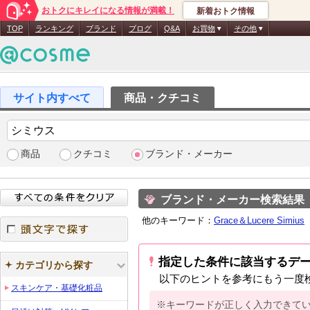
おトクにキレイになる情報が満載！
新着おトク情報
TOP
ランキング
ブランド
ブログ
Q&A
お買物
その他
商品・クチコミ
商品
クチコミ
ブランド・メーカー
ブランド・メーカー検索結果
他のキーワード：
Grace＆Lucere Simius
頭文字で探す
指定した条件に該当するデ
カテゴリから探す
以下のヒントを参考にもう一度
スキンケア・基礎化粧品
※キーワードが正しく入力できて