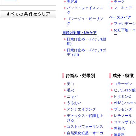
美容液
チーク
パック・フェイスマス
マニキュア
ク
ベースメイク
ゴマージュ・ピーリン
グ
ファンデーシ
化粧下地・コ
日焼け対策・UVケア
ー
日焼け止め・UVケア(顔
用)
日焼け止め・UVケア(ボ
ディ用)
お悩み・効果別
成分・特徴
美白
コラーゲン
毛穴
ヒアルロン酸
ニキビ
ビタミンC
うるおい
AHA(フルー
アンチエイジング
プラセンタ
デトックス・代謝を上
レチノール
げる
コエンザイム
コストパフォーマンス
無着色
自然派化粧品・オーガ
無香料