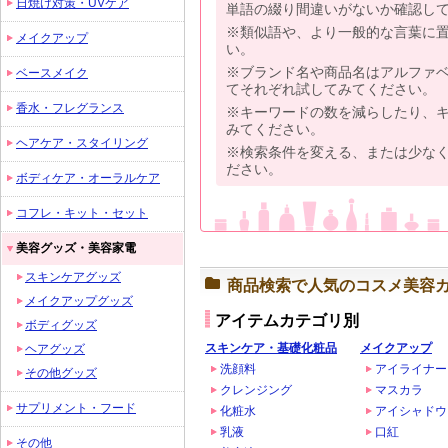
日焼け対策・UVケア
単語の綴り間違いがないか確認し
※類似語や、より一般的な言葉に
メイクアップ
い。
※ブランド名や商品名はアルファ
ベースメイク
てそれぞれ試してみてください。
香水・フレグランス
※キーワードの数を減らしたり、
みてください。
ヘアケア・スタイリング
※検索条件を変える、または少な
ださい。
ボディケア・オーラルケア
コフレ・キット・セット
美容グッズ・美容家電
スキンケアグッズ
商品検索で人気のコスメ美容
メイクアップグッズ
アイテムカテゴリ別
ボディグッズ
スキンケア・基礎化粧品
メイクアップ
ヘアグッズ
洗顔料
アイライナー
その他グッズ
クレンジング
マスカラ
サプリメント・フード
化粧水
アイシャドウ
乳液
口紅
その他