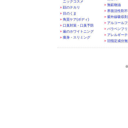
ニックコスメ
無鉱物油
顔のテカリ
界面活性剤不
目のくま
紫外線吸収剤
角質ケア(ボディ)
アルコールフ
口臭対策・口臭予防
パラベンフリ
歯のホワイトニング
アレルギーテ
痩身・スリミング
旧指定成分無