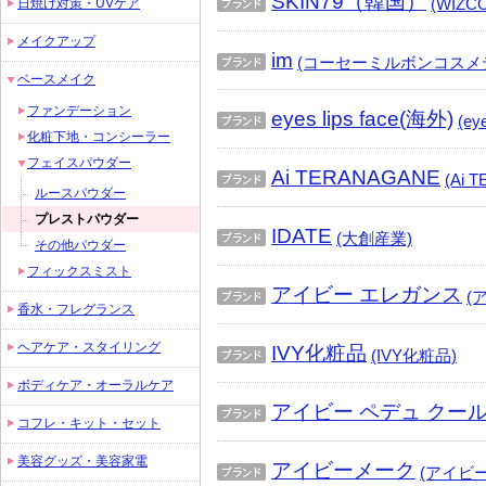
SKIN79（韓国）
(WIZC
日焼け対策・UVケア
ブラ
メイクアップ
ンド
im
(コーセーミルボンコスメ
ベースメイク
ブラ
ンド
ファンデーション
eyes lips face(海外)
(ey
化粧下地・コンシーラー
ブラ
ンド
フェイスパウダー
Ai TERANAGANE
(Ai 
ルースパウダー
ブラ
プレストパウダー
ンド
IDATE
(大創産業)
その他パウダー
ブラ
フィックスミスト
ンド
アイビー エレガンス
(
香水・フレグランス
ブラ
ンド
ヘアケア・スタイリング
IVY化粧品
(IVY化粧品)
ブラ
ボディケア・オーラルケア
ンド
アイビー ペデュ クー
コフレ・キット・セット
ブラ
ンド
美容グッズ・美容家電
アイビーメーク
(アイビ