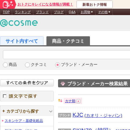
おトクにキレイになる情報が満載！
新着おトク情報
TOP
ランキング
ブランド
ブログ
Q&A
お買物
その他
商品・クチコミ
商品
クチコミ
ブランド・メーカー
ブランド・メーカー検索結果
カナ順
並
頭文字で探す
び
カテゴリから探す
KJC
替
(カオリ・ジャパン)
え：
ブラ
スキンケア・基礎化粧品
ンド