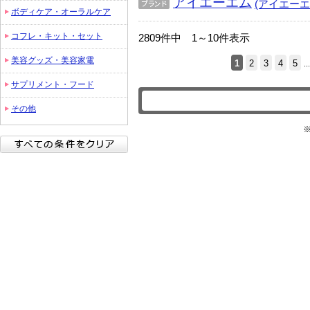
アイエーエム
(アイエーエ
ボディケア・オーラルケア
ブラ
ンド
コフレ・キット・セット
2809件中 1～10件表示
美容グッズ・美容家電
1
2
3
4
5
...
サプリメント・フード
その他