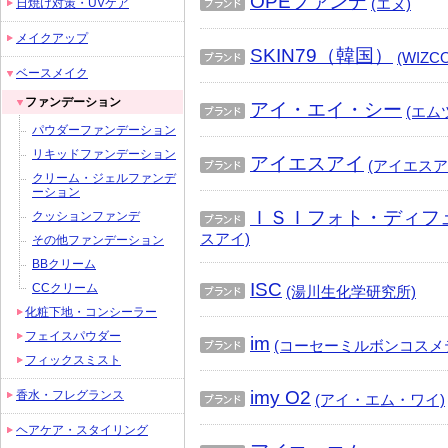
OPEファンデ
(エヌ)
日焼け対策・UVケア
ブラ
メイクアップ
ンド
SKIN79（韓国）
(WIZC
ベースメイク
ブラ
ンド
ファンデーション
アイ・エイ・シー
(エム
ブラ
パウダーファンデーション
ンド
リキッドファンデーション
アイエスアイ
(アイエスア
クリーム・ジェルファンデ
ブラ
ーション
ンド
ＩＳＩフォト・ディフ
クッションファンデ
ブラ
スアイ)
その他ファンデーション
ンド
BBクリーム
ISC
CCクリーム
(湯川生化学研究所)
ブラ
化粧下地・コンシーラー
ンド
フェイスパウダー
im
(コーセーミルボンコスメ
フィックスミスト
ブラ
ンド
imy O2
香水・フレグランス
(アイ・エム・ワイ)
ブラ
ヘアケア・スタイリング
ンド