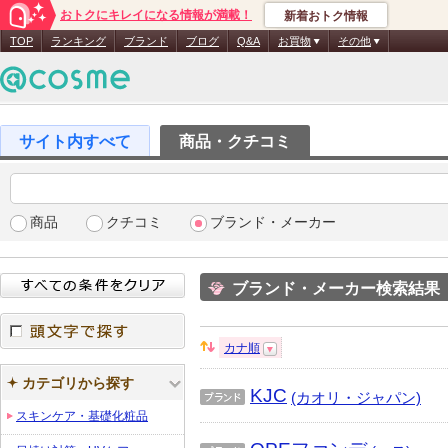
おトクにキレイになる情報が満載！
新着おトク情報
TOP
ランキング
ブランド
ブログ
Q&A
お買物
その他
商品・クチコミ
商品
クチコミ
ブランド・メーカー
ブランド・メーカー検索結果
カナ順
並
頭文字で探す
び
カテゴリから探す
KJC
替
(カオリ・ジャパン)
え：
ブラ
スキンケア・基礎化粧品
ンド