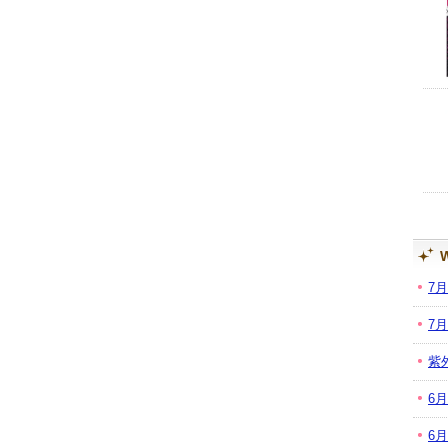
W
7
7
紫
6
6