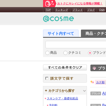
おトクにキレイになる情報が満載！
TOP
ランキング
ブランド
ブログ
Q&A
商品・クチ
商品
クチコミ
ブランド
ブラ
カナ順
並
頭文字で探す
び
カテゴリから探す
Al
替
え：
ブラ
スキンケア・基礎化粧品
ンド
B
洗顔料