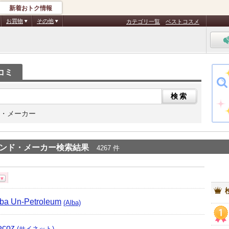
新着おトク情報
お買物
その他
カテゴリ一覧
ベストコスメ
コミ
・メーカー
ンド・メーカー検索結果
4267 件
ba Un-Petroleum
(Alba)
1
ecoz
(サイネット)