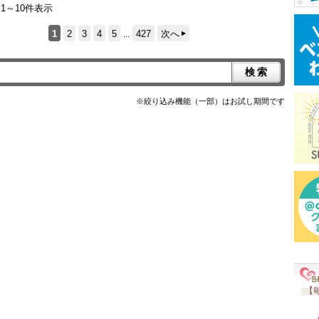
 1～10件表示
1
2
3
4
5
427
次へ
...
※絞り込み機能（一部）はお試し期間です
【毎