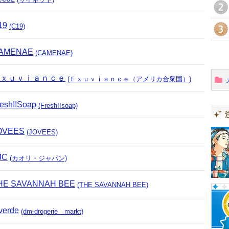
2
19
(C19)
3
AMENAE
(CAMENAE)
ｘｕｖｉａｎｃｅ
(Ｅｘｕｖｉａｎｃｅ（アメリカ合衆国）)
esh!!Soap
(Fresh!!soap)
OVEES
(JOVEES)
JC
(カオリ・ジャパン)
HE SAVANNAH BEE
(THE SAVANNAH BEE)
verde
(dm-drogerie markt)