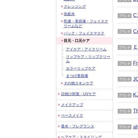
ブラ
クレンジング
ンド
化粧水
C
ブラ
乳液・美容液・フェイスク
リームなど
ンド
C
パック・フェイスマスク
ブラ
目元・口元ケア
ンド
Ｅ
アイケア・アイクリーム
ブラ
リップケア・リップクリー
ンド
ム
Fr
カラーリップケア
ブラ
ンド
まつげ美容液
J
その他スキンケア
ブラ
ンド
日焼け対策・UVケア
K
ブラ
メイクアップ
ンド
T
ベースメイク
ブラ
ンド
al
香水・フレグランス
ブラ
ヘアケア・スタイリング