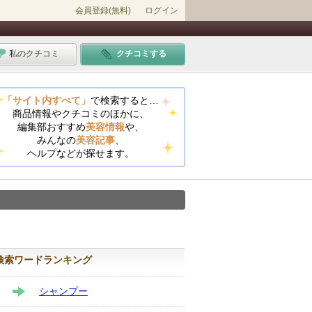
会員登録(無料)
ログイン
私のクチコミ
クチコミする
「サイト内すべて」
で検索すると…
商品情報やクチコミのほかに、
編集部おすすめ
美容情報
や、
みんなの
美容記事
、
ヘルプなどが探せます。
検索ワードランキング
シャンプー
STAY