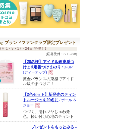
ブランドファンクラブ限定プレゼント
月 1・9・17・24日 開催！】
(応募受付：8/1～8/8)
【20名様】アイドル級束感つ
けま&定番つけまのり
/ D-UP
(ディーアップ)
黄金バランスの束感でアイド
現
ル級のまつげに！
【2色セット】新発売のティン
品
トルージュを20名に
/ ポール ＆
ジョー
つづく、濡れツヤじゅわ発
現
色。軽い付け心地のティント
プレゼントをもっとみる
品