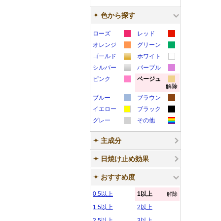
色から探す
ローズ
レッド
カ
カ
オレンジ
グリーン
カ
カ
ラ
ラ
ゴールド
ホワイト
カ
カ
ラ
ラ
ー
ー
シルバー
パープル
カ
カ
ラ
ラ
ー
ー
サ
サ
ピンク
ベージュ
解除
カ
カ
ラ
ラ
ー
ー
サ
サ
ン
ン
ブルー
ブラウン
ラ
ラ
ー
ー
サ
サ
ン
ン
プ
プ
カ
カ
イエロー
ブラック
ー
ー
サ
サ
ン
ン
プ
プ
ル
ル
カ
カ
ラ
ラ
グレー
その他
サ
サ
ン
ン
プ
プ
ル
ル
カ
カ
ラ
ラ
ー
ー
ン
ン
プ
プ
ル
ル
主成分
ラ
ラ
ー
ー
サ
サ
プ
プ
ル
ル
ー
ー
サ
サ
ン
ン
日焼け止め効果
ル
ル
サ
サ
ン
ン
プ
プ
おすすめ度
ン
ン
プ
プ
ル
ル
プ
プ
ル
ル
0.5以上
1以上
解除
ル
ル
1.5以上
2以上
2.5以上
3以上