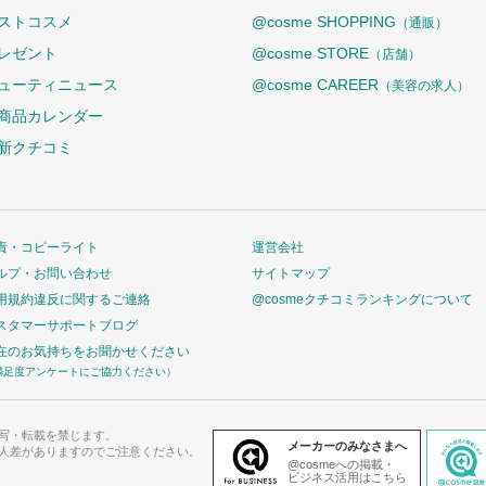
ストコスメ
@cosme SHOPPING
（通販）
レゼント
@cosme STORE
（店舗）
ューティニュース
@cosme CAREER
（美容の求人）
商品カレンダー
新クチコミ
責・コピーライト
運営会社
ルプ・お問い合わせ
サイトマップ
用規約違反に関するご連絡
@cosmeクチコミランキングについて
スタマーサポートブログ
在のお気持ちをお聞かせください
満足度アンケートにご協力ください）
写・転載を禁じます。
メーカーのみなさまへ
人差がありますのでご注意ください。
@cosmeへの掲載・
ビジネス活用はこちら