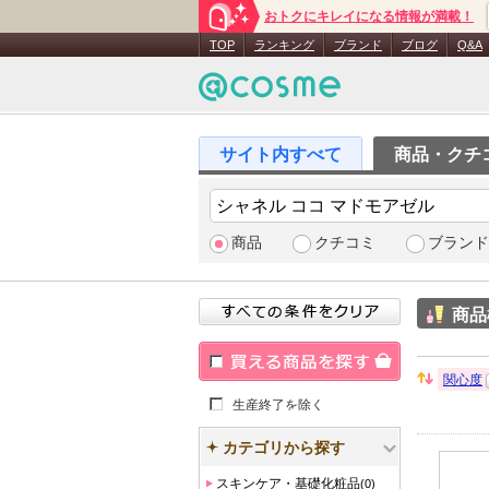
おトクにキレイになる情報が満載！
TOP
ランキング
ブランド
ブログ
Q&A
商品・クチ
商品
クチコミ
ブランド
商品
関心度
並
買える商品を探す
生産終了を除く
び
替
え：
カテゴリから探す
スキンケア・基礎化粧品
(0)