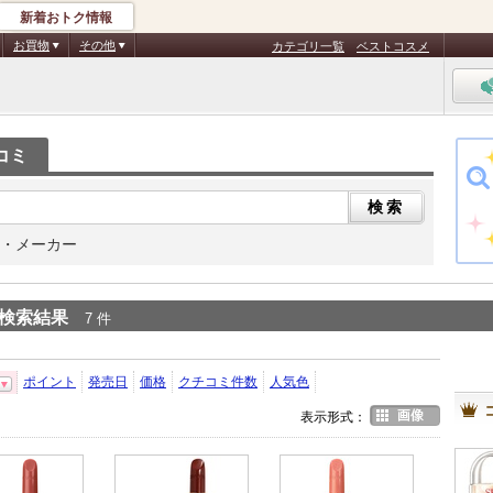
新着おトク情報
お買物
その他
カテゴリ一覧
ベストコスメ
コミ
・メーカー
検索結果
7 件
ポイント
発売日
価格
クチコミ件数
人気色
表示形式：
画像