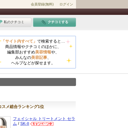
会員登録(無料)
ログイン
私のクチコミ
クチコミする
「サイト内すべて」
で検索すると…
商品情報やクチコミのほかに、
編集部おすすめ
美容情報
や、
みんなの
美容記事
、
ヘルプなどが探せます。
コスメ総合ランキング1位
フェイシャル トリートメント セラ
ム
/
SK-II