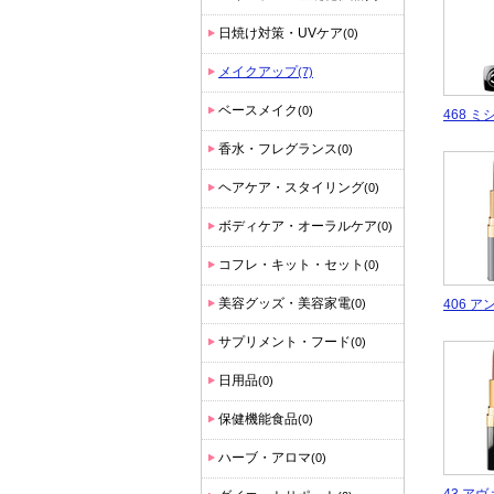
日焼け対策・UVケア
(0)
メイクアップ
(7)
ベースメイク
(0)
468 ミ
香水・フレグランス
(0)
ヘアケア・スタイリング
(0)
ボディケア・オーラルケア
(0)
コフレ・キット・セット
(0)
美容グッズ・美容家電
406 
(0)
サプリメント・フード
(0)
日用品
(0)
保健機能食品
(0)
ハーブ・アロマ
(0)
43 ア