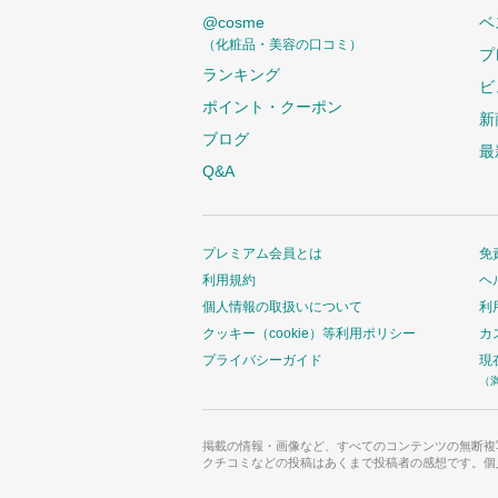
@cosme
ベ
（化粧品・美容の口コミ）
プ
ランキング
ビ
ポイント・クーポン
新
ブログ
最
Q&A
プレミアム会員とは
免
利用規約
ヘ
個人情報の取扱いについて
利
クッキー（cookie）等利用ポリシー
カ
プライバシーガイド
現
（
掲載の情報・画像など、すべてのコンテンツの無断複
クチコミなどの投稿はあくまで投稿者の感想です。個