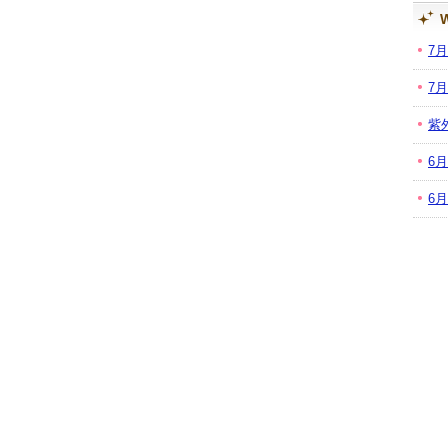
W
7
7
紫
6
6