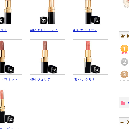
シェル
402 アドリエンヌ
410 カトリーヌ
1
2
アントワネット
404 ジュリア
78 ペレグリナ
3
ヴァン ギャルド