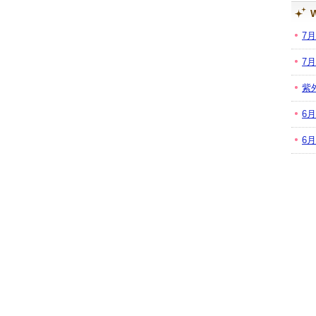
W
7
7
紫
6
6