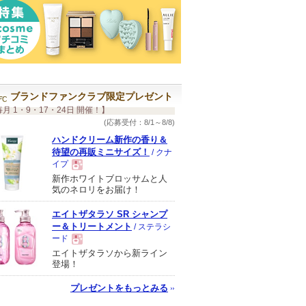
ブランドファンクラブ限定プレゼント
月 1・9・17・24日 開催！】
(応募受付：8/1～8/8)
ハンドクリーム新作の香り＆
待望の再販ミニサイズ！
/ クナ
イプ
新作ホワイトブロッサムと人
現
気のネロリをお届け！
エイトザタラソ SR シャンプ
品
ー＆トリートメント
/ ステラシ
ード
エイトザタラソから新ライン
現
登場！
プレゼントをもっとみる
品