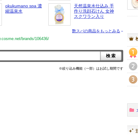
okukumano spa 濃
天然温泉水仕込み 手
縮温泉水
作り洗顔石けん 女神
スクワラン入り
艶スパの商品をもっとみる
w.cosme.net/brands/106436/
1
※絞り込み機能（一部）はお試し期間です
2
3