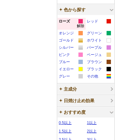
色から探す
ローズ
レッド
解除
カ
カ
オレンジ
グリーン
ラ
ラ
カ
カ
ゴールド
ホワイト
ー
ー
カ
カ
ラ
ラ
シルバー
パープル
サ
サ
カ
カ
ラ
ラ
ー
ー
ピンク
ベージュ
ン
ン
カ
カ
ラ
ラ
ー
ー
サ
サ
ブルー
ブラウン
プ
プ
カ
カ
ラ
ラ
ー
ー
サ
サ
イエロー
ン
ブラック
ン
ル
ル
カ
カ
ラ
ラ
ー
ー
サ
サ
グレー
ン
その他
ン
プ
プ
カ
カ
ラ
ラ
ー
ー
サ
サ
ン
ン
プ
プ
ル
ル
主成分
ラ
ラ
ー
ー
サ
サ
ン
ン
プ
プ
ル
ル
ー
ー
サ
サ
ン
ン
プ
プ
ル
ル
日焼け止め効果
サ
サ
ン
ン
プ
プ
ル
ル
おすすめ度
ン
ン
プ
プ
ル
ル
プ
プ
ル
ル
0.5以上
1以上
ル
ル
1.5以上
2以上
2.5以上
3以上