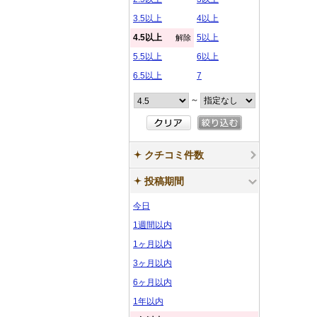
3.5以上
4以上
4.5以上
5以上
解除
5.5以上
6以上
6.5以上
7
～
クチコミ件数
投稿期間
今日
1週間以内
1ヶ月以内
3ヶ月以内
6ヶ月以内
1年以内