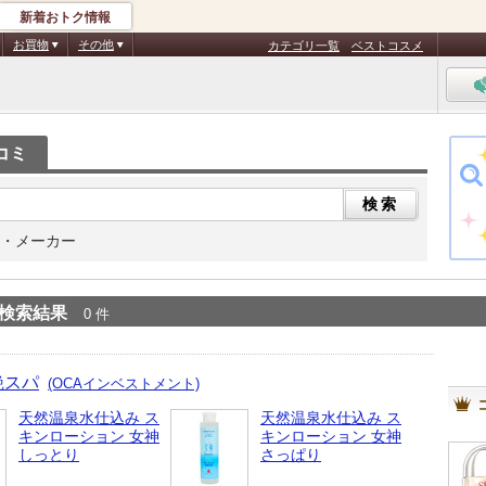
新着おトク情報
お買物
その他
カテゴリ一覧
ベストコスメ
コミ
・メーカー
検索結果
0 件
艶スパ
(OCAインベストメント)
天然温泉水仕込み ス
天然温泉水仕込み ス
キンローション 女神
キンローション 女神
しっとり
さっぱり