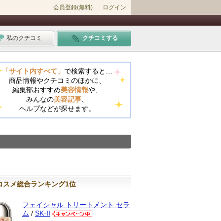
会員登録(無料)
ログイン
私のクチコミ
クチコミする
「サイト内すべて」
で検索すると…
商品情報やクチコミのほかに、
編集部おすすめ
美容情報
や、
みんなの
美容記事
、
ヘルプなどが探せます。
コスメ総合ランキング1位
フェイシャル トリートメント セラ
ム
/
SK-II