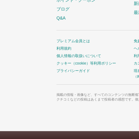
ポイント・クーポン
新
ブログ
最
Q&A
プレミアム会員とは
免
利用規約
ヘ
個人情報の取扱いについて
利
クッキー（cookie）等利用ポリシー
カ
プライバシーガイド
現
（
掲載の情報・画像など、すべてのコンテンツの無断複
クチコミなどの投稿はあくまで投稿者の感想です。個