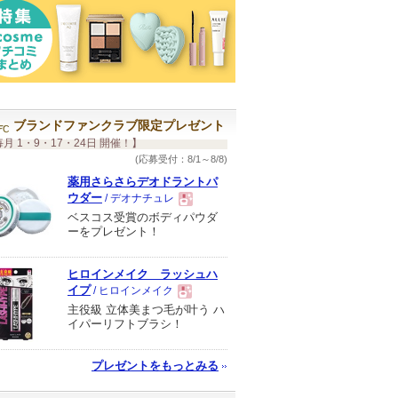
ブランドファンクラブ限定プレゼント
月 1・9・17・24日 開催！】
(応募受付：8/1～8/8)
薬用さらさらデオドラントパ
ウダー
/ デオナチュレ
ベスコス受賞のボディパウダ
現
ーをプレゼント！
品
ヒロインメイク ラッシュハ
イプ
/ ヒロインメイク
主役級 立体美まつ毛が叶う ハ
現
イパーリフトブラシ！
品
プレゼントをもっとみる