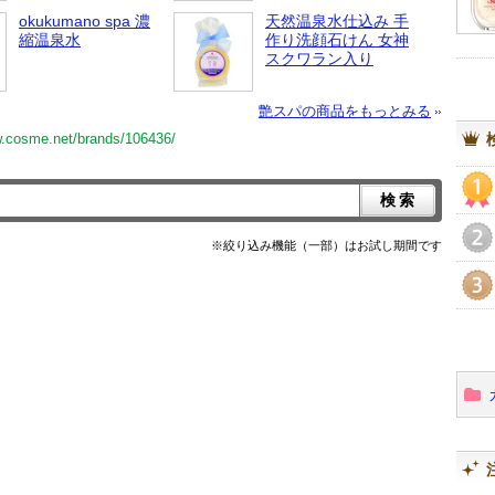
okukumano spa 濃
天然温泉水仕込み 手
縮温泉水
作り洗顔石けん 女神
スクワラン入り
艶スパの商品をもっとみる
w.cosme.net/brands/106436/
1
※絞り込み機能（一部）はお試し期間です
2
3