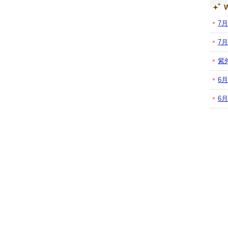
W
7
7
紫
6
6