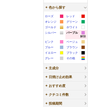
色から探す
ローズ
レッド
カ
カ
オレンジ
グリーン
カ
カ
ラ
ラ
ゴールド
ホワイト
カ
カ
ラ
ラ
ー
ー
シルバー
パープル
解除
カ
カ
ラ
ラ
ー
ー
サ
サ
ピンク
ベージュ
ラ
ラ
ー
ー
サ
サ
ン
ン
カ
カ
ブルー
ブラウン
ー
ー
サ
サ
ン
ン
プ
プ
カ
カ
ラ
ラ
イエロー
ブラック
サ
サ
ン
ン
プ
プ
ル
ル
カ
カ
ラ
ラ
ー
ー
グレー
その他
ン
ン
プ
プ
ル
ル
カ
カ
ラ
ラ
ー
ー
サ
サ
プ
プ
ル
ル
主成分
ラ
ラ
ー
ー
サ
サ
ン
ン
ル
ル
ー
ー
サ
サ
ン
ン
プ
プ
日焼け止め効果
サ
サ
ン
ン
プ
プ
ル
ル
おすすめ度
ン
ン
プ
プ
ル
ル
プ
プ
ル
ル
クチコミ件数
ル
ル
投稿期間