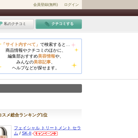
会員登録(無料)
ログイン
私のクチコミ
クチコミする
「サイト内すべて」
で検索すると…
商品情報やクチコミのほかに、
編集部おすすめ
美容情報
や、
みんなの
美容記事
、
ヘルプなどが探せます。
コスメ総合ランキング1位
フェイシャル トリートメント セラ
ム
/
SK-II