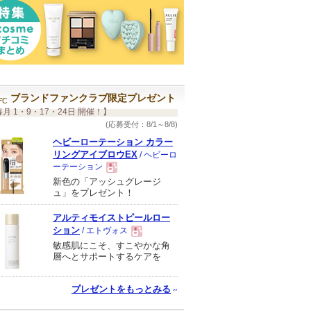
ブランドファンクラブ限定プレゼント
月 1・9・17・24日 開催！】
(応募受付：8/1～8/8)
ヘビーローテーション カラー
リングアイブロウEX
/ ヘビーロ
ーテーション
新色の「アッシュグレージ
現
ュ」をプレゼント！
アルティモイストピールロー
品
ション
/ エトヴォス
敏感肌にこそ、すこやかな角
現
層へとサポートするケアを
品
プレゼントをもっとみる