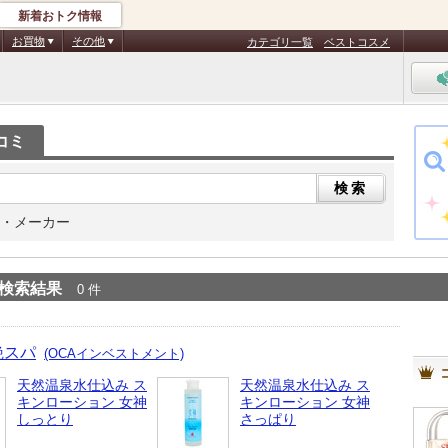
新着おトク情報
お買物
その他
カテゴリ一覧
ベストコスメ
コミ
・メーカー
検索結果
0 件
艶スパ
(OCAインベストメント)
天然温泉水仕込み ス
天然温泉水仕込み ス
キンローション 女神
キンローション 女神
しっとり
さっぱり