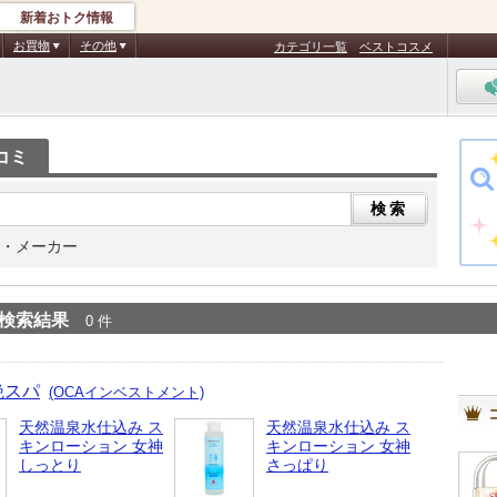
新着おトク情報
お買物
その他
カテゴリ一覧
ベストコスメ
コミ
・メーカー
検索結果
0 件
艶スパ
(OCAインベストメント)
天然温泉水仕込み ス
天然温泉水仕込み ス
キンローション 女神
キンローション 女神
しっとり
さっぱり