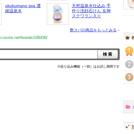
okukumano spa 濃
天然温泉水仕込み 手
縮温泉水
作り洗顔石けん 女神
スクワラン入り
艶スパの商品をもっとみる
w.cosme.net/brands/106436/
1
※絞り込み機能（一部）はお試し期間です
2
3