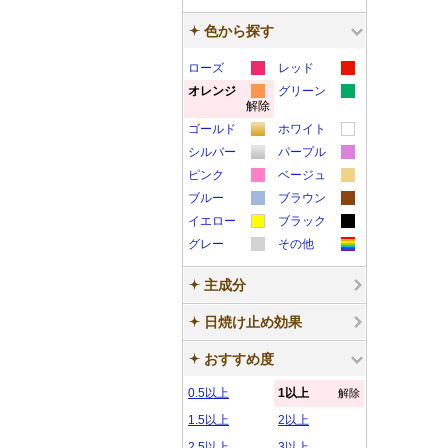
色から探す
ローズ
レッド
カ
カ
オレンジ
グリーン
解除
カ
カ
ラ
ラ
ゴールド
ホワイト
ラ
ラ
ー
ー
カ
カ
シルバー
パープル
ー
ー
サ
サ
カ
カ
ラ
ラ
ピンク
ベージュ
サ
サ
ン
ン
カ
カ
ラ
ラ
ー
ー
ブルー
ブラウン
ン
ン
プ
プ
カ
カ
ラ
ラ
ー
ー
サ
サ
イエロー
ブラック
プ
プ
ル
ル
カ
カ
ラ
ラ
ー
ー
サ
サ
グレー
ン
その他
ン
ル
ル
カ
カ
ラ
ラ
ー
ー
サ
サ
ン
ン
プ
プ
主成分
ラ
ラ
ー
ー
サ
サ
ン
ン
プ
プ
ル
ル
ー
ー
サ
サ
ン
ン
プ
プ
ル
ル
日焼け止め効果
サ
サ
ン
ン
プ
プ
ル
ル
おすすめ度
ン
ン
プ
プ
ル
ル
プ
プ
ル
ル
0.5以上
1以上
解除
ル
ル
1.5以上
2以上
2.5以上
3以上