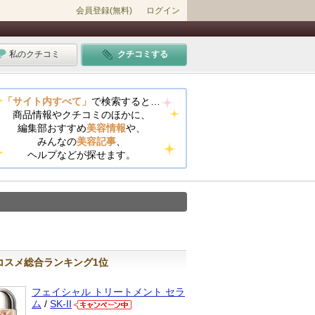
会員登録(無料)
ログイン
私のクチコミ
クチコミする
「サイト内すべて」
で検索すると…
商品情報やクチコミのほかに、
編集部おすすめ
美容情報
や、
みんなの
美容記事
、
ヘルプなどが探せます。
コスメ総合ランキング1位
フェイシャル トリートメント セラ
ム
/
SK-II