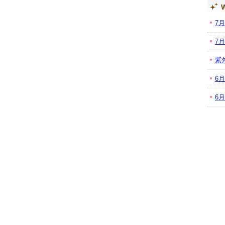
W
7
7
紫
6
6