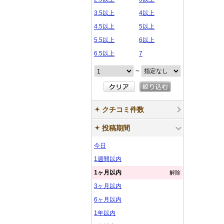
3.5以上
4以上
4.5以上
5以上
5.5以上
6以上
6.5以上
7
～
クチコミ件数
投稿期間
今日
1週間以内
1ヶ月以内
解除
3ヶ月以内
6ヶ月以内
1年以内