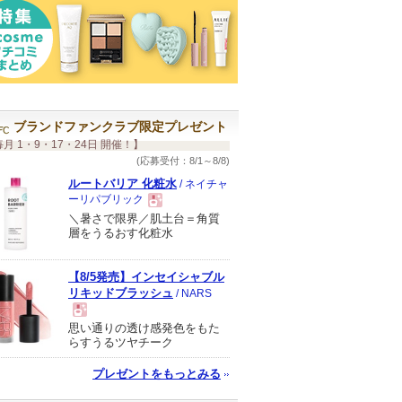
ブランドファンクラブ限定プレゼント
月 1・9・17・24日 開催！】
(応募受付：8/1～8/8)
ルートバリア 化粧水
/ ネイチャ
ーリパブリック
＼暑さで限界／肌土台＝角質
現
層をうるおす化粧水
品
【8/5発売】インセイシャブル
リキッドブラッシュ
/ NARS
思い通りの透け感発色をもた
現
らすうるツヤチーク
プレゼントをもっとみる
品