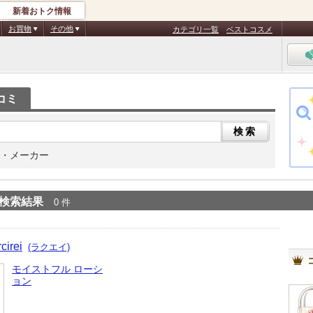
新着おトク情報
お買物
その他
カテゴリ一覧
ベストコスメ
コミ
・メーカー
検索結果
0 件
rcirei
(ラクエイ)
モイストフル ローシ
ョン