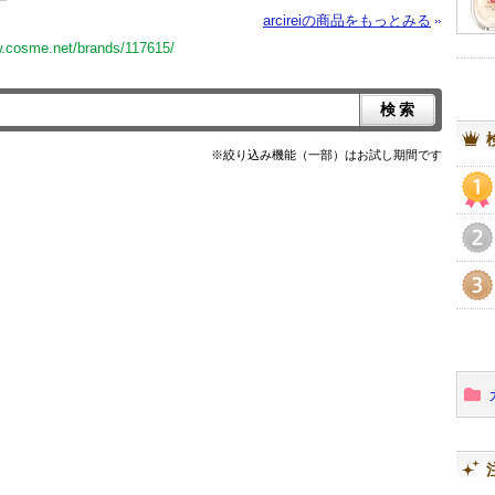
arcireiの商品をもっとみる
w.cosme.net/brands/117615/
※絞り込み機能（一部）はお試し期間です
1
2
3