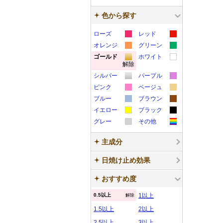
色から探す
ローズ
レッド
カ
カ
オレンジ
グリーン
カ
カ
ラ
ラ
ゴールド
ホワイト
解除
カ
カ
ラ
ラ
ー
ー
シルバー
パープル
ラ
ラ
ー
ー
サ
サ
カ
カ
ピンク
ベージュ
ー
ー
サ
サ
ン
ン
カ
カ
ラ
ラ
ブルー
ブラウン
サ
サ
ン
ン
プ
プ
カ
カ
ラ
ラ
ー
ー
イエロー
ブラック
ン
ン
プ
プ
ル
ル
カ
カ
ラ
ラ
ー
ー
サ
サ
グレー
その他
プ
プ
ル
ル
カ
カ
ラ
ラ
ー
ー
サ
サ
ン
ン
ル
ル
主成分
ラ
ラ
ー
ー
サ
サ
ン
ン
プ
プ
ー
ー
サ
サ
ン
ン
プ
プ
ル
ル
日焼け止め効果
サ
サ
ン
ン
プ
プ
ル
ル
おすすめ度
ン
ン
プ
プ
ル
ル
プ
プ
ル
ル
0.5以上
解除
1以上
ル
ル
1.5以上
2以上
2.5以上
3以上