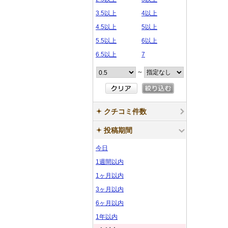
3.5以上
4以上
4.5以上
5以上
5.5以上
6以上
6.5以上
7
～
クチコミ件数
投稿期間
今日
1週間以内
1ヶ月以内
3ヶ月以内
6ヶ月以内
1年以内