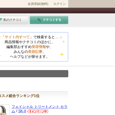
会員登録(無料)
ログイン
私のクチコミ
クチコミする
「サイト内すべて」
で検索すると…
商品情報やクチコミのほかに、
編集部おすすめ
美容情報
や、
みんなの
美容記事
、
ヘルプなどが探せます。
コスメ総合ランキング1位
フェイシャル トリートメント セラ
ム
/
SK-II