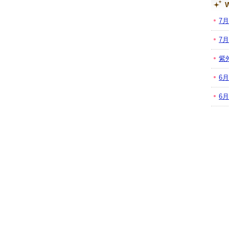
W
7
7
紫
6
6