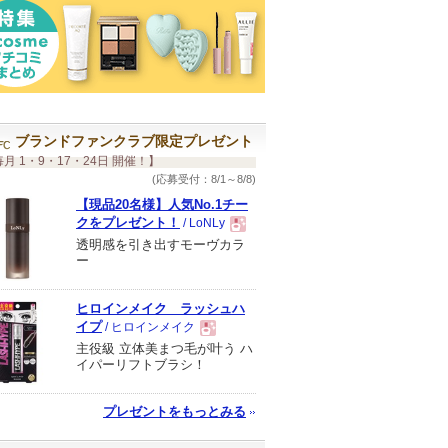
ブランドファンクラブ限定プレゼント
月 1・9・17・24日 開催！】
(応募受付：8/1～8/8)
【現品20名様】人気No.1チー
クをプレゼント！
/ LoNLy
透明感を引き出すモーヴカラ
現
ー
品
ヒロインメイク ラッシュハ
イプ
/ ヒロインメイク
主役級 立体美まつ毛が叶う ハ
現
イパーリフトブラシ！
品
プレゼントをもっとみる