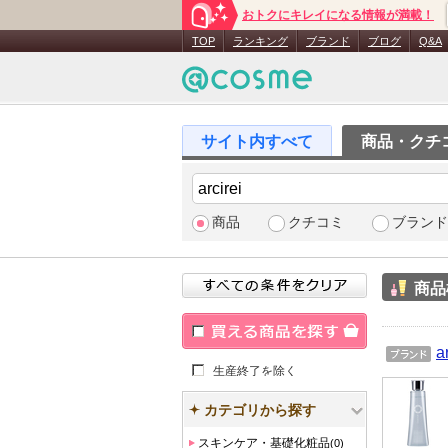
おトクにキレイになる情報が満載！
TOP
ランキング
ブランド
ブログ
Q&A
商品・クチ
商品
クチコミ
ブランド
商品
a
買える商品を探す
ブラン
生産終了を除く
ド
カテゴリから探す
スキンケア・基礎化粧品
(0)