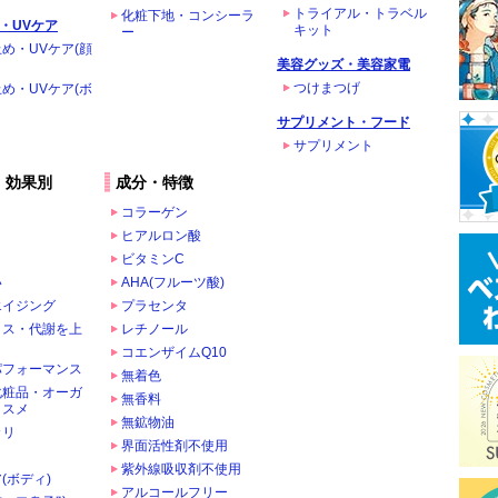
トライアル・トラベル
化粧下地・コンシーラ
・UVケア
キット
ー
め・UVケア(顔
美容グッズ・美容家電
つけまつげ
め・UVケア(ボ
サプリメント・フード
サプリメント
・効果別
成分・特徴
コラーゲン
ヒアルロン酸
ビタミンC
い
AHA(フルーツ酸)
エイジング
プラセンタ
クス・代謝を上
レチノール
コエンザイムQ10
パフォーマンス
無着色
化粧品・オーガ
無香料
コスメ
無鉱物油
カリ
界面活性剤不使用
ま
紫外線吸収剤不使用
(ボディ)
アルコールフリー