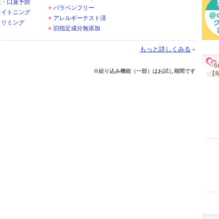
策・口臭予防
パラベンフリー
ワイトニング
アレルギーテスト済
スリミング
旧指定成分無添加
もっと詳しくみる
※絞り込み機能（一部）はお試し期間です
【毎