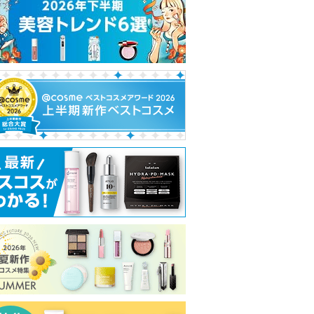
れ
て
い
ま
す