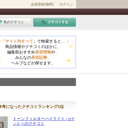
会員登録(無料)
ログイン
私のクチコミ
クチコミする
「サイト内すべて」
で検索すると…
商品情報やクチコミのほかに、
編集部おすすめ
美容情報
や、
みんなの
美容記事
、
ヘルプなどが探せます。
参考になったクチコミランキング1位
トーンフィルターハイライト
/ セザ
へのクチコミ
ンヌ