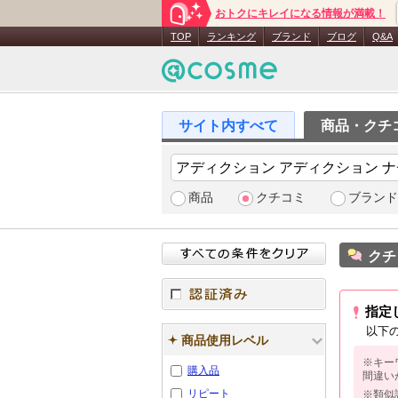
おトクにキレイになる情報が満載！
TOP
ランキング
ブランド
ブログ
Q&A
商品・クチ
商品
クチコミ
ブランド
クチ
指定
認証済み
以下
商品使用レベル
※キー
購入品
間違い
リピート
※類似