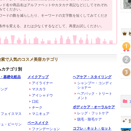
ンド名や商品名はアルファベットやカタカナ表記などにしてそれぞれ
みてください。
ワードの数を減らしたり、キーワードの文字数を短くしてみてくださ
条件を変える、または少なくするなどして、再度お試しください。
1
検索で人気のコスメ美容カテゴリ
2
ムカテゴリ別
・基礎化粧品
メイクアップ
ヘアケア・スタイリング
3
アイライナー
シャンプー・コンディ
ショナー
ジング
マスカラ
ヘアパック・トリート
アイシャドウ
メント
口紅
ボディケア・オーラルケア
チーク
レッグ・フットケア
・フェイスマス
マニキュア
脱毛・除毛ケア
ベースメイク
ジュ・ピーリン
コフレ・キット・セット
ファンデーション