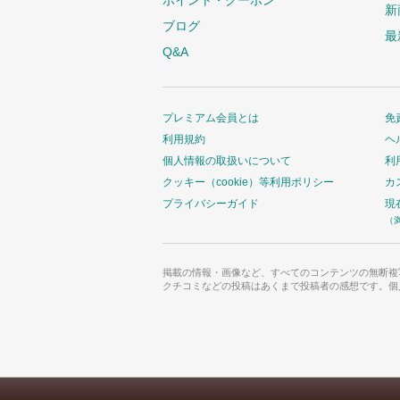
ポイント・クーポン
新
ブログ
最
Q&A
プレミアム会員とは
免
利用規約
ヘ
個人情報の取扱いについて
利
クッキー（cookie）等利用ポリシー
カ
プライバシーガイド
現
（
掲載の情報・画像など、すべてのコンテンツの無断複
クチコミなどの投稿はあくまで投稿者の感想です。個