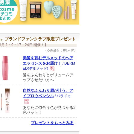
ブランドファンクラブ限定プレゼント
月 1・9・17・24日 開催！】
(応募受付：8/1～8/8)
美髪を育むデルメッドのヘア
エッセンスをお届け！
/ DERM
ED(デルメッド)
髪をふんわりとボリュームア
現
ップさせたい方へ
自然なふんわり眉が叶う、ア
品
イブロウペンシル
/ パラドゥ
あなたに似合う色が見つかる3
現
色セット！
プレゼントをもっとみる
品