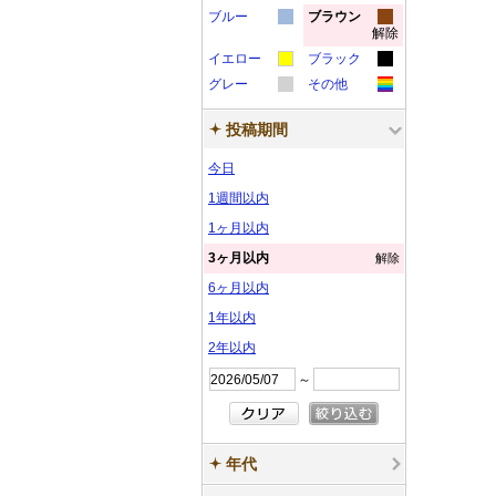
カ
カ
ラ
ラ
ー
ー
サ
サ
ブルー
ン
ブラウン
ン
解除
カ
カ
ラ
ラ
ー
ー
サ
サ
ン
ン
プ
プ
イエロー
ブラック
ラ
ラ
ー
ー
サ
サ
ン
ン
プ
プ
ル
ル
カ
カ
グレー
その他
ー
ー
サ
サ
ン
ン
プ
プ
ル
ル
カ
カ
ラ
ラ
サ
サ
ン
ン
プ
プ
ル
ル
投稿期間
ラ
ラ
ー
ー
ン
ン
プ
プ
ル
ル
ー
ー
サ
サ
今日
プ
プ
ル
ル
サ
サ
ン
ン
ル
ル
1週間以内
ン
ン
プ
プ
1ヶ月以内
プ
プ
ル
ル
3ヶ月以内
解除
ル
ル
6ヶ月以内
1年以内
2年以内
～
年代