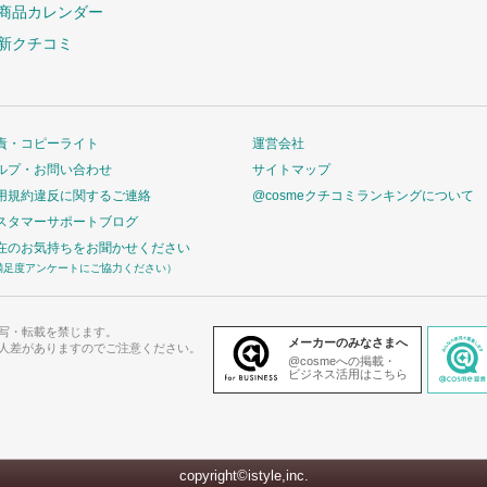
商品カレンダー
新クチコミ
責・コピーライト
運営会社
ルプ・お問い合わせ
サイトマップ
用規約違反に関するご連絡
@cosmeクチコミランキングについて
スタマーサポートブログ
在のお気持ちをお聞かせください
満足度アンケートにご協力ください）
写・転載を禁じます。
メーカーのみなさまへ
人差がありますのでご注意ください。
@cosmeへの掲載・
ビジネス活用はこちら
copyright©istyle,inc.