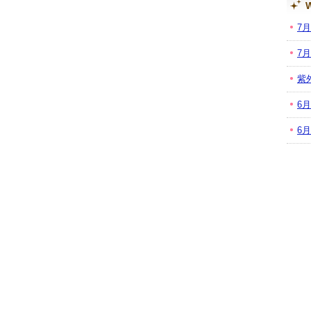
W
7
7
紫
6
6