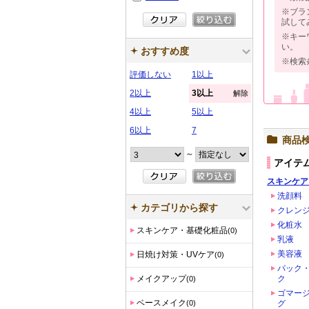
※ブラ
試して
※キー
い。
おすすめ度
※検索
評価しない
1以上
2以上
3以上
解除
4以上
5以上
6以上
7
商品
～
アイテ
スキンケア
洗顔料
カテゴリから探す
クレン
化粧水
スキンケア・基礎化粧品
(0)
乳液
美容液
日焼け対策・UVケア
(0)
パック
メイクアップ
ク
(0)
ゴマー
ベースメイク
(0)
グ