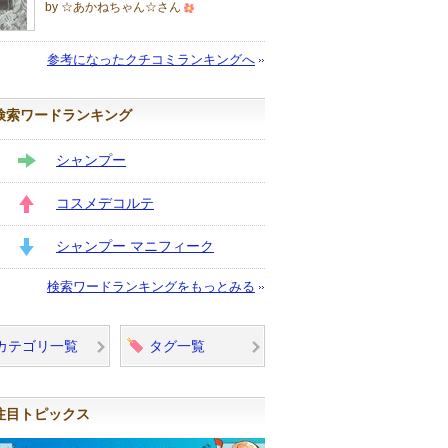
by ☆あかねちゃん☆さん
500
人
参考になったクチコミランキングへ
以
上
検索ワードランキング
の
メ
シャンプー
ン
STAY
バ
コスメデコルテ
ー
UP
に
シャンプー マニフィーク
お
DOWN
検索ワードランキングをもっとみる
気
に
入
カテゴリ一覧
タグ一覧
り
登
録
注目トピックス
さ