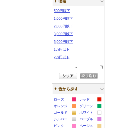
価格
500円以下
1,000円以下
2,000円以下
3,000円以下
5,000円以下
1万円以下
2万円以下
～
円
色から探す
ローズ
レッド
カ
カ
オレンジ
グリーン
カ
カ
ラ
ラ
ゴールド
ホワイト
カ
カ
ラ
ラ
ー
ー
シルバー
パープル
カ
カ
ラ
ラ
ー
ー
サ
サ
ピンク
ベージュ