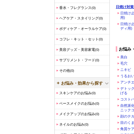
日焼け対策
香水・フレグランス
(0)
日焼け止
用)
ヘアケア・スタイリング
(0)
日焼け止
ディ用)
ボディケア・オーラルケア
(0)
コフレ・キット・セット
(0)
お悩み
美容グッズ・美容家電
(0)
美白
サプリメント・フード
(0)
毛穴
ニキビ
その他
(0)
うるお
アンチ
お悩み・効果から探す
デトッ
スキンケアのお悩み
げる
(0)
コスト
ベースメイクのお悩み
(0)
自然派
ニック
メイクアップのお悩み
(0)
顔のテ
目のく
ネイルのお悩み
(0)
角質ケア