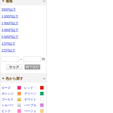
価格
500円以下
1,000円以下
2,000円以下
3,000円以下
5,000円以下
1万円以下
2万円以下
～
円
色から探す
ローズ
レッド
カ
カ
オレンジ
グリーン
カ
カ
ラ
ラ
ゴールド
ホワイト
カ
カ
ラ
ラ
ー
ー
シルバー
パープル
カ
カ
ラ
ラ
ー
ー
サ
サ
ピンク
ベージュ