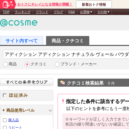
おトクにキレイになる情報が満載！
新着おトク情報
TOP
ランキング
ブランド
ブログ
Q&A
お買物
その他
商品・クチコミ
商品
クチコミ
ブランド・メーカー
クチコミ検索結果
0 件
指定した条件に該当するデ
認証済み
以下のヒントを参考にもう一度
商品使用レベル
※キーワードが正しく入力できて
購入品
単語の綴り間違いがないか確認し
リピート