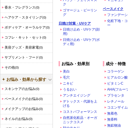
パック・フェイスマス
マニキュア
ク
香水・フレグランス
(0)
ベースメイク
ゴマージュ・ピーリン
グ
ファンデーシ
ヘアケア・スタイリング
(0)
化粧下地・コ
日焼け対策・UVケア
ー
ボディケア・オーラルケア
(0)
日焼け止め・UVケア(顔
用)
コフレ・キット・セット
(0)
日焼け止め・UVケア(ボ
ディ用)
美容グッズ・美容家電
(0)
サプリメント・フード
(0)
お悩み・効果別
成分・特徴
その他
(0)
美白
コラーゲン
毛穴
ヒアルロン酸
お悩み・効果から探す
ニキビ
ビタミンC
スキンケアのお悩み
(0)
うるおい
AHA(フルー
アンチエイジング
プラセンタ
ベースメイクのお悩み
(0)
デトックス・代謝を上
レチノール
げる
コエンザイム
メイクアップのお悩み
(0)
コストパフォーマンス
無着色
自然派化粧品・オーガ
ネイルのお悩み
(0)
無香料
ニックコスメ
無鉱物油