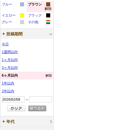
カ
カ
ラ
ラ
ー
ー
サ
サ
ブルー
ン
ブラウン
ン
解除
カ
カ
ラ
ラ
ー
ー
サ
サ
ン
ン
プ
プ
イエロー
ブラック
ラ
ラ
ー
ー
サ
サ
ン
ン
プ
プ
ル
ル
カ
カ
グレー
その他
ー
ー
サ
サ
ン
ン
プ
プ
ル
ル
カ
カ
ラ
ラ
サ
サ
ン
ン
プ
プ
ル
ル
投稿期間
ラ
ラ
ー
ー
ン
ン
プ
プ
ル
ル
ー
ー
サ
サ
今日
プ
プ
ル
ル
サ
サ
ン
ン
ル
ル
1週間以内
ン
ン
プ
プ
1ヶ月以内
プ
プ
ル
ル
3ヶ月以内
ル
ル
6ヶ月以内
解除
1年以内
2年以内
～
年代