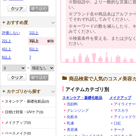
※類似語や、より一般的な言葉に
い。
※ブランド名や商品名はアルファ
てそれぞれ試してみてください。
おすすめ度
※キーワードの数を減らしたり、
みてください。
評価しない
1以上
※検索条件を変える、または少な
2以上
3以上
解除
ださい。
4以上
5以上
6以上
7
～
商品検索で人気のコスメ美容
アイテムカテゴリ別
カテゴリから探す
スキンケア・基礎化粧品
メイクアップ
スキンケア・基礎化粧品
(0)
洗顔料
アイライナー
クレンジング
マスカラ
日焼け対策・UVケア
(0)
化粧水
アイシャドウ
メイクアップ
(0)
乳液
口紅
美容液
チーク
ベースメイク
(0)