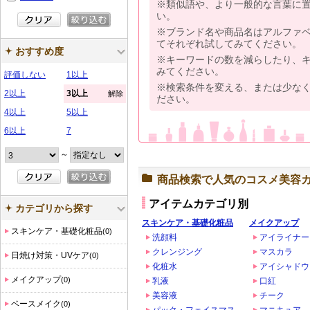
※類似語や、より一般的な言葉に
い。
※ブランド名や商品名はアルファ
てそれぞれ試してみてください。
おすすめ度
※キーワードの数を減らしたり、
みてください。
評価しない
1以上
※検索条件を変える、または少な
2以上
3以上
解除
ださい。
4以上
5以上
6以上
7
～
商品検索で人気のコスメ美容
アイテムカテゴリ別
カテゴリから探す
スキンケア・基礎化粧品
メイクアップ
スキンケア・基礎化粧品
(0)
洗顔料
アイライナー
クレンジング
マスカラ
日焼け対策・UVケア
(0)
化粧水
アイシャドウ
メイクアップ
(0)
乳液
口紅
美容液
チーク
ベースメイク
(0)