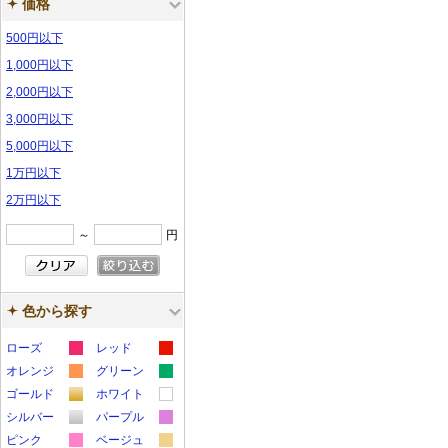
価格
500円以下
1,000円以下
2,000円以下
3,000円以下
5,000円以下
1万円以下
2万円以下
～
円
色から探す
ローズ
レッド
カ
カ
オレンジ
グリーン
カ
カ
ラ
ラ
ゴールド
ホワイト
カ
カ
ラ
ラ
ー
ー
シルバー
パープル
カ
カ
ラ
ラ
ー
ー
サ
サ
ピンク
ベージュ