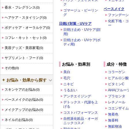
パック・フェイスマス
マニキュア
ク
香水・フレグランス
(0)
ベースメイク
ゴマージュ・ピーリン
グ
ファンデーシ
ヘアケア・スタイリング
(0)
化粧下地・コ
日焼け対策・UVケア
ー
ボディケア・オーラルケア
(0)
日焼け止め・UVケア(顔
用)
コフレ・キット・セット
(0)
日焼け止め・UVケア(ボ
ディ用)
美容グッズ・美容家電
(0)
サプリメント・フード
(0)
お悩み・効果別
成分・特徴
その他
(0)
美白
コラーゲン
毛穴
ヒアルロン酸
お悩み・効果から探す
ニキビ
ビタミンC
スキンケアのお悩み
(0)
うるおい
AHA(フルー
アンチエイジング
プラセンタ
ベースメイクのお悩み
(0)
デトックス・代謝を上
レチノール
げる
コエンザイム
メイクアップのお悩み
(0)
コストパフォーマンス
無着色
自然派化粧品・オーガ
ネイルのお悩み
(0)
無香料
ニックコスメ
無鉱物油