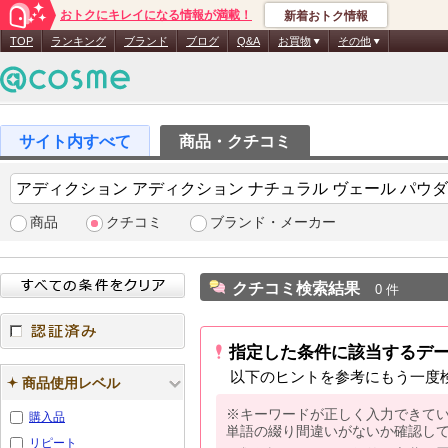
おトクにキレイになる情報が満載！
新着おトク情報
TOP
ランキング
ブランド
ブログ
Q&A
お買物
その他
商品・クチコミ
商品
クチコミ
ブランド・メーカー
クチコミ検索結果
0 件
指定した条件に該当するデ
認証済み
以下のヒントを参考にもう一度
商品使用レベル
※キーワードが正しく入力できて
購入品
単語の綴り間違いがないか確認し
リピート