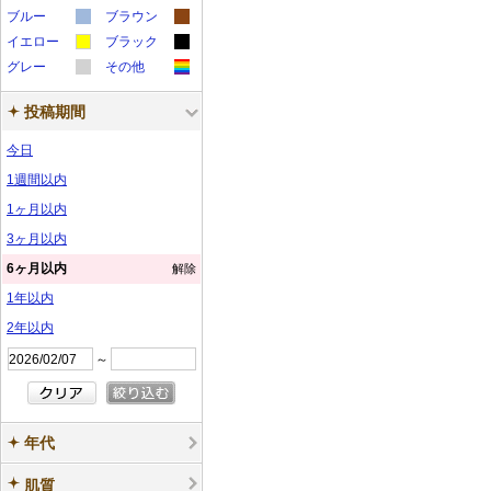
カ
カ
ラ
ラ
ー
ー
サ
サ
ブルー
ン
ブラウン
ン
カ
カ
ラ
ラ
ー
ー
サ
サ
イエロー
ン
ブラック
ン
プ
プ
カ
カ
ラ
ラ
ー
ー
サ
サ
グレー
ン
その他
ン
プ
プ
ル
ル
カ
カ
ラ
ラ
ー
ー
サ
サ
ン
ン
プ
プ
ル
ル
投稿期間
ラ
ラ
ー
ー
サ
サ
ン
ン
プ
プ
ル
ル
ー
ー
サ
サ
ン
ン
プ
プ
ル
ル
今日
サ
サ
ン
ン
プ
プ
ル
ル
1週間以内
ン
ン
プ
プ
ル
ル
1ヶ月以内
プ
プ
ル
ル
3ヶ月以内
ル
ル
6ヶ月以内
解除
1年以内
2年以内
～
年代
肌質