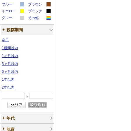
カ
カ
ラ
ラ
ー
ー
サ
サ
ブルー
ン
ブラウン
ン
カ
カ
ラ
ラ
ー
ー
サ
サ
イエロー
ン
ブラック
ン
プ
プ
カ
カ
ラ
ラ
ー
ー
サ
サ
グレー
ン
その他
ン
プ
プ
ル
ル
カ
カ
ラ
ラ
ー
ー
サ
サ
ン
ン
プ
プ
ル
ル
投稿期間
ラ
ラ
ー
ー
サ
サ
ン
ン
プ
プ
ル
ル
ー
ー
サ
サ
ン
ン
プ
プ
ル
ル
今日
サ
サ
ン
ン
プ
プ
ル
ル
1週間以内
ン
ン
プ
プ
ル
ル
1ヶ月以内
プ
プ
ル
ル
3ヶ月以内
ル
ル
6ヶ月以内
1年以内
2年以内
～
年代
肌質