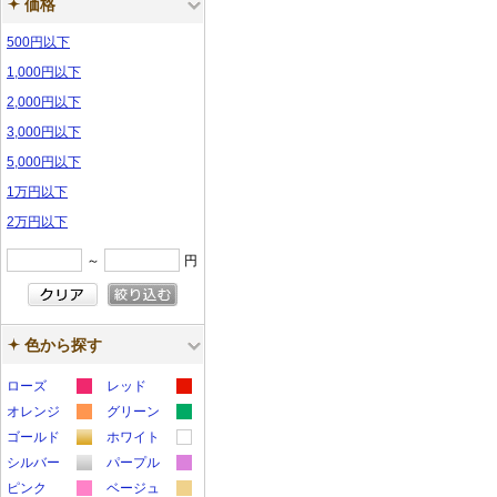
価格
500円以下
1,000円以下
2,000円以下
3,000円以下
5,000円以下
1万円以下
2万円以下
～
円
色から探す
ローズ
レッド
カ
カ
オレンジ
グリーン
カ
カ
ラ
ラ
ゴールド
ホワイト
カ
カ
ラ
ラ
ー
ー
シルバー
パープル
カ
カ
ラ
ラ
ー
ー
サ
サ
ピンク
ベージュ