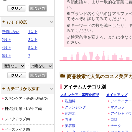
※類似語や、より一般的な言葉に
い。
※ブランド名や商品名はアルファ
てそれぞれ試してみてください。
おすすめ度
※キーワードの数を減らしたり、
みてください。
評価しない
1以上
※検索条件を変える、または少な
2以上
3以上
ださい。
4以上
5以上
6以上
7
～
商品検索で人気のコスメ美容
アイテムカテゴリ別
カテゴリから探す
スキンケア・基礎化粧品
メイクアップ
スキンケア・基礎化粧品
(0)
洗顔料
アイライナー
クレンジング
マスカラ
日焼け対策・UVケア
(0)
化粧水
アイシャドウ
メイクアップ
(0)
乳液
口紅
美容液
チーク
ベースメイク
(0)