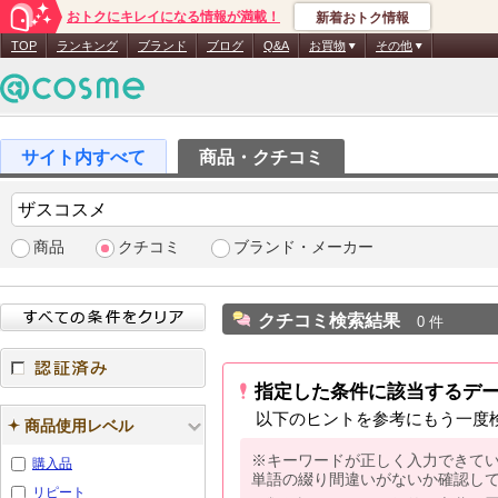
おトクにキレイになる情報が満載！
新着おトク情報
TOP
ランキング
ブランド
ブログ
Q&A
お買物
その他
商品・クチコミ
商品
クチコミ
ブランド・メーカー
クチコミ検索結果
0 件
指定した条件に該当するデ
認証済み
以下のヒントを参考にもう一度
商品使用レベル
※キーワードが正しく入力できて
購入品
単語の綴り間違いがないか確認し
リピート