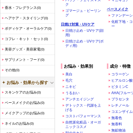
パック・フェイスマス
マニキュア
ク
香水・フレグランス
(0)
ベースメイク
ゴマージュ・ピーリン
グ
ファンデーシ
ヘアケア・スタイリング
(0)
化粧下地・コ
日焼け対策・UVケア
ー
ボディケア・オーラルケア
(0)
日焼け止め・UVケア(顔
用)
コフレ・キット・セット
(0)
日焼け止め・UVケア(ボ
ディ用)
美容グッズ・美容家電
(0)
サプリメント・フード
(0)
お悩み・効果別
成分・特徴
その他
(0)
美白
コラーゲン
毛穴
ヒアルロン酸
お悩み・効果から探す
ニキビ
ビタミンC
スキンケアのお悩み
(0)
うるおい
AHA(フルー
アンチエイジング
プラセンタ
ベースメイクのお悩み
(0)
デトックス・代謝を上
レチノール
げる
コエンザイム
メイクアップのお悩み
(0)
コストパフォーマンス
無着色
自然派化粧品・オーガ
ネイルのお悩み
(0)
無香料
ニックコスメ
無鉱物油