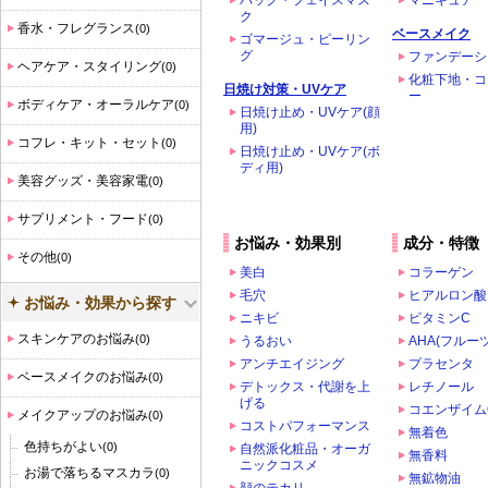
パック・フェイスマス
マニキュア
ク
香水・フレグランス
(0)
ベースメイク
ゴマージュ・ピーリン
グ
ファンデーシ
ヘアケア・スタイリング
(0)
化粧下地・コ
日焼け対策・UVケア
ー
ボディケア・オーラルケア
(0)
日焼け止め・UVケア(顔
用)
コフレ・キット・セット
(0)
日焼け止め・UVケア(ボ
ディ用)
美容グッズ・美容家電
(0)
サプリメント・フード
(0)
お悩み・効果別
成分・特徴
その他
(0)
美白
コラーゲン
毛穴
ヒアルロン酸
お悩み・効果から探す
ニキビ
ビタミンC
スキンケアのお悩み
(0)
うるおい
AHA(フルー
アンチエイジング
プラセンタ
ベースメイクのお悩み
(0)
デトックス・代謝を上
レチノール
げる
コエンザイム
メイクアップのお悩み
(0)
コストパフォーマンス
無着色
色持ちがよい
(0)
自然派化粧品・オーガ
無香料
ニックコスメ
お湯で落ちるマスカラ
(0)
無鉱物油