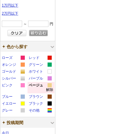
1万円以下
2万円以下
～
円
色から探す
ローズ
レッド
カ
カ
オレンジ
グリーン
カ
カ
ラ
ラ
ゴールド
ホワイト
カ
カ
ラ
ラ
ー
ー
シルバー
パープル
カ
カ
ラ
ラ
ー
ー
サ
サ
ピンク
ベージュ
解除
カ
カ
ラ
ラ
ー
ー
サ
サ
ン
ン
ブルー
ブラウン
ラ
ラ
ー
ー
サ
サ
ン
ン
プ
プ
カ
カ
イエロー
ブラック
ー
ー
サ
サ
ン
ン
プ
プ
ル
ル
カ
カ
ラ
ラ
グレー
その他
サ
サ
ン
ン
プ
プ
ル
ル
カ
カ
ラ
ラ
ー
ー
ン
ン
プ
プ
ル
ル
投稿期間
ラ
ラ
ー
ー
サ
サ
プ
プ
ル
ル
ー
ー
サ
サ
ン
ン
今日