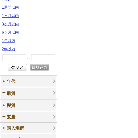
ル
ル
サ
サ
ン
ン
プ
プ
1週間以内
ン
ン
プ
プ
ル
ル
1ヶ月以内
プ
プ
ル
ル
3ヶ月以内
ル
ル
6ヶ月以内
1年以内
2年以内
～
年代
肌質
髪質
髪量
購入場所