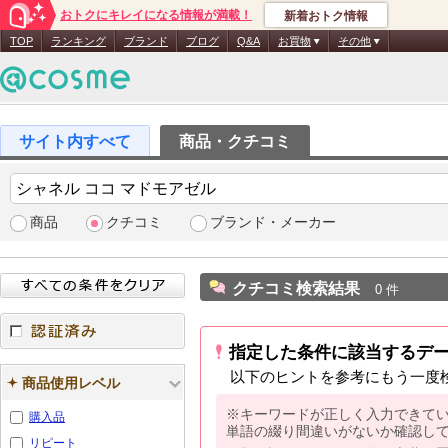
おトクにキレイになる情報が満載！
新着おトク情報
TOP
ランキング
ブランド
ブログ
Q&A
お買物
その他
商品・クチコミ
商品
クチコミ
ブランド・メーカー
クチコミ検索結果
0 件
指定した条件に該当するデ
認証済み
以下のヒントを参考にもう一度
商品使用レベル
※キーワードが正しく入力できて
購入品
単語の綴り間違いがないか確認し
リピート