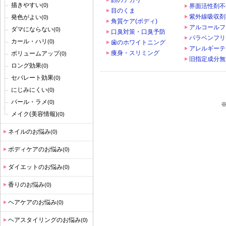
顔のテカリ
描きやすい
(0)
界面活性剤不
目のくま
紫外線吸収剤
発色がよい
(0)
角質ケア(ボディ)
アルコールフ
ダマにならない
(0)
口臭対策・口臭予防
パラベンフリ
カール・ハリ
(0)
歯のホワイトニング
アレルギーテ
痩身・スリミング
ボリュームアップ
(0)
旧指定成分無
ロング効果
(0)
セパレート効果
(0)
にじみにくい
(0)
パール・ラメ
(0)
メイク(美容情報)
(0)
ネイルのお悩み
(0)
ボディケアのお悩み
(0)
ダイエットのお悩み
(0)
香りのお悩み
(0)
ヘアケアのお悩み
(0)
ヘアスタイリングのお悩み
(0)