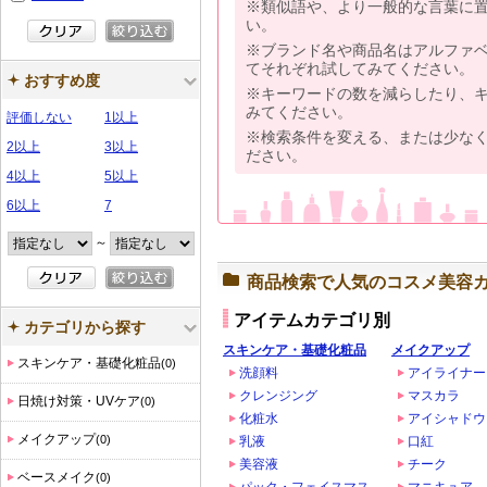
※類似語や、より一般的な言葉に
い。
※ブランド名や商品名はアルファ
てそれぞれ試してみてください。
おすすめ度
※キーワードの数を減らしたり、
みてください。
評価しない
1以上
※検索条件を変える、または少な
2以上
3以上
ださい。
4以上
5以上
6以上
7
～
商品検索で人気のコスメ美容
アイテムカテゴリ別
カテゴリから探す
スキンケア・基礎化粧品
メイクアップ
スキンケア・基礎化粧品
(0)
洗顔料
アイライナー
クレンジング
マスカラ
日焼け対策・UVケア
(0)
化粧水
アイシャドウ
メイクアップ
(0)
乳液
口紅
美容液
チーク
ベースメイク
(0)