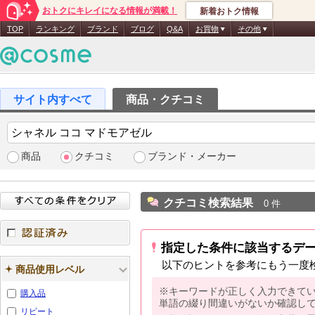
おトクにキレイになる情報が満載！
新着おトク情報
TOP
ランキング
ブランド
ブログ
Q&A
お買物
その他
商品・クチコミ
商品
クチコミ
ブランド・メーカー
クチコミ検索結果
0 件
指定した条件に該当するデ
認証済み
以下のヒントを参考にもう一度
商品使用レベル
※キーワードが正しく入力できて
購入品
単語の綴り間違いがないか確認し
リピート