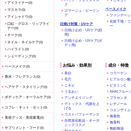
パック・フェイスマス
マニキュア
アイライナー
(0)
ク
ベースメイク
マスカラ
(0)
ゴマージュ・ピーリン
グ
ファンデーシ
アイシャドウ
(0)
化粧下地・コ
口紅・グロス・リップライ
日焼け対策・UVケア
ー
ナー
(0)
日焼け止め・UVケア(顔
用)
チーク
(0)
日焼け止め・UVケア(ボ
ネイル・ネイルケア
(0)
ディ用)
ハイライト
(0)
シェーディング
(0)
お悩み・効果別
成分・特徴
ベースメイク
(0)
美白
コラーゲン
香水・フレグランス
(0)
毛穴
ヒアルロン酸
ニキビ
ビタミンC
ヘアケア・スタイリング
(0)
うるおい
AHA(フルー
ボディケア・オーラルケア
(0)
アンチエイジング
プラセンタ
デトックス・代謝を上
レチノール
コフレ・キット・セット
(0)
げる
コエンザイム
コストパフォーマンス
無着色
美容グッズ・美容家電
(0)
自然派化粧品・オーガ
無香料
ニックコスメ
サプリメント・フード
(0)
無鉱物油