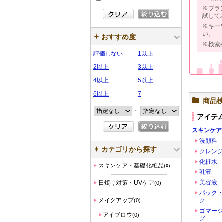
※ブラ
試して
※キー
い。
おすすめ度
※検索
評価しない
1以上
2以上
3以上
4以上
5以上
6以上
7
商品
～
アイテ
スキンケア
洗顔料
カテゴリから探す
クレン
化粧水
スキンケア・基礎化粧品
(0)
乳液
美容液
日焼け対策・UVケア
(0)
パック
メイクアップ
ク
(0)
ゴマー
アイブロウ
(0)
グ