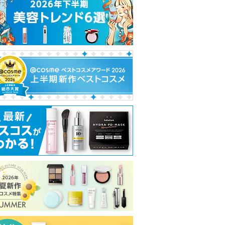
れ
て
い
ま
す