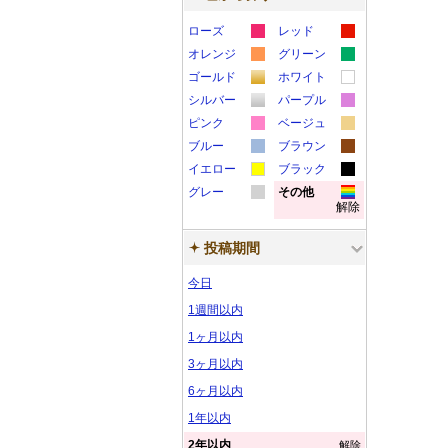
ローズ
レッド
カ
カ
オレンジ
グリーン
カ
カ
ラ
ラ
ゴールド
ホワイト
カ
カ
ラ
ラ
ー
ー
シルバー
パープル
カ
カ
ラ
ラ
ー
ー
サ
サ
ピンク
ベージュ
カ
カ
ラ
ラ
ー
ー
サ
サ
ブルー
ン
ブラウン
ン
カ
カ
ラ
ラ
ー
ー
サ
サ
イエロー
ン
ブラック
ン
プ
プ
カ
カ
ラ
ラ
ー
ー
サ
サ
グレー
ン
その他
ン
プ
プ
ル
ル
解除
カ
カ
ラ
ラ
ー
ー
サ
サ
ン
ン
プ
プ
ル
ル
ラ
ラ
ー
ー
サ
サ
ン
ン
プ
プ
ル
ル
投稿期間
ー
ー
サ
サ
ン
ン
プ
プ
ル
ル
今日
サ
サ
ン
ン
プ
プ
ル
ル
ン
ン
プ
プ
ル
ル
1週間以内
プ
プ
ル
ル
1ヶ月以内
ル
ル
3ヶ月以内
6ヶ月以内
1年以内
2年以内
解除