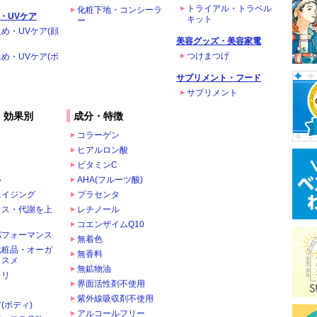
トライアル・トラベル
化粧下地・コンシーラ
・UVケア
キット
ー
め・UVケア(顔
美容グッズ・美容家電
つけまつげ
め・UVケア(ボ
サプリメント・フード
サプリメント
・効果別
成分・特徴
コラーゲン
ヒアルロン酸
ビタミンC
い
AHA(フルーツ酸)
エイジング
プラセンタ
クス・代謝を上
レチノール
コエンザイムQ10
パフォーマンス
無着色
化粧品・オーガ
無香料
コスメ
無鉱物油
カリ
界面活性剤不使用
ま
紫外線吸収剤不使用
(ボディ)
アルコールフリー