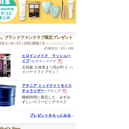
ブランドファンクラブ限定プレゼント
月 1・9・17・24日 開催！】
(応募受付：8/1～8/8)
ヒロインメイク ラッシュハ
イプ
/ ヒロインメイク
主役級 立体美まつ毛が叶う ハ
現
イパーリフトブラシ！
品
アテニア ミッドナイトモイス
チャライザー
/ アテニア
睡眠時間に着目した、みずみ
現
ずしいスリーピングマスク
品
プレゼントをもっとみる
hat's New