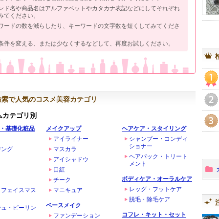
ンド名や商品名はアルファベットやカタカナ表記などにしてそれぞれ
みてください。
ワードの数を減らしたり、キーワードの文字数を短くしてみてくださ
条件を変える、または少なくするなどして、再度お試しください。
1
検索で人気のコスメ美容カテゴリ
2
ムカテゴリ別
・基礎化粧品
メイクアップ
ヘアケア・スタイリング
3
アイライナー
シャンプー・コンディ
ショナー
ジング
マスカラ
ヘアパック・トリート
アイシャドウ
メント
口紅
ボディケア・オーラルケア
チーク
レッグ・フットケア
・フェイスマス
マニキュア
脱毛・除毛ケア
ベースメイク
ジュ・ピーリン
コフレ・キット・セット
ファンデーション