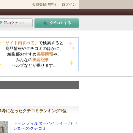
会員登録(無料)
ログイン
私のクチコミ
クチコミする
「サイト内すべて」
で検索すると…
商品情報やクチコミのほかに、
編集部おすすめ
美容情報
や、
みんなの
美容記事
、
ヘルプなどが探せます。
参考になったクチコミランキング1位
トーンフィルターハイライト
/ セザ
へのクチコミ
ンヌ