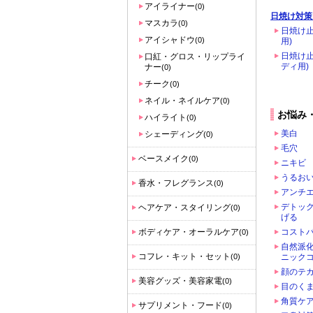
アイライナー
(0)
日焼け対策
マスカラ
(0)
日焼け止
アイシャドウ
(0)
用)
日焼け止
口紅・グロス・リップライ
ディ用)
ナー
(0)
チーク
(0)
ネイル・ネイルケア
(0)
お悩み
ハイライト
(0)
美白
シェーディング
(0)
毛穴
ベースメイク
(0)
ニキビ
うるお
香水・フレグランス
(0)
アンチ
デトッ
ヘアケア・スタイリング
(0)
げる
ボディケア・オーラルケア
コスト
(0)
自然派
コフレ・キット・セット
(0)
ニック
顔のテ
美容グッズ・美容家電
(0)
目のく
角質ケア
サプリメント・フード
(0)