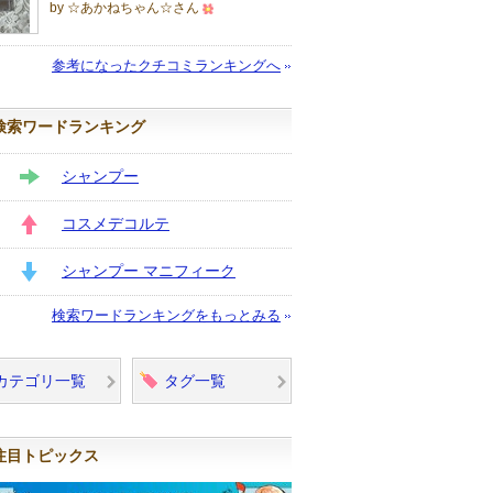
by ☆あかねちゃん☆さん
500
人
参考になったクチコミランキングへ
以
上
検索ワードランキング
の
メ
シャンプー
ン
STAY
バ
コスメデコルテ
ー
UP
に
シャンプー マニフィーク
お
DOWN
検索ワードランキングをもっとみる
気
に
入
カテゴリ一覧
タグ一覧
り
登
録
注目トピックス
さ