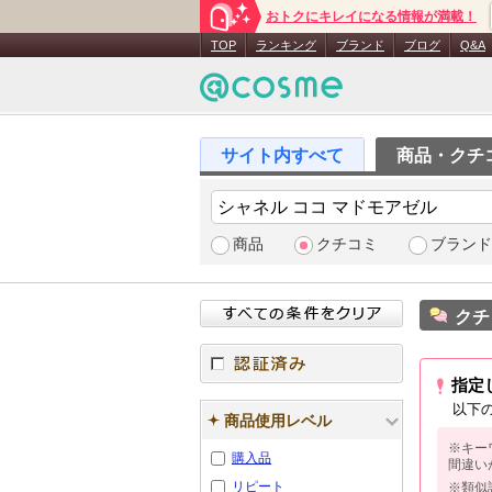
おトクにキレイになる情報が満載！
TOP
ランキング
ブランド
ブログ
Q&A
商品・クチ
商品
クチコミ
ブランド
クチ
指定
認証済み
以下
商品使用レベル
※キー
購入品
間違い
リピート
※類似