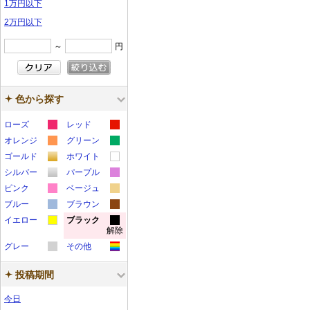
1万円以下
2万円以下
～
円
色から探す
ローズ
レッド
カ
カ
オレンジ
グリーン
カ
カ
ラ
ラ
ゴールド
ホワイト
カ
カ
ラ
ラ
ー
ー
シルバー
パープル
カ
カ
ラ
ラ
ー
ー
サ
サ
ピンク
ベージュ
カ
カ
ラ
ラ
ー
ー
サ
サ
ブルー
ン
ブラウン
ン
カ
カ
ラ
ラ
ー
ー
サ
サ
イエロー
ン
ブラック
ン
プ
プ
解除
カ
カ
ラ
ラ
ー
ー
サ
サ
ン
ン
プ
プ
ル
ル
グレー
その他
ラ
ラ
ー
ー
サ
サ
ン
ン
プ
プ
ル
ル
カ
カ
ー
ー
サ
サ
ン
ン
プ
プ
ル
ル
投稿期間
ラ
ラ
サ
サ
ン
ン
プ
プ
ル
ル
ー
ー
今日
ン
ン
プ
プ
ル
ル
サ
サ