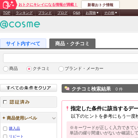
おトクにキレイになる情報が満載！
新着おトク情報
TOP
ランキング
ブランド
ブログ
Q&A
お買物
その他
商品・クチコミ
商品
クチコミ
ブランド・メーカー
クチコミ検索結果
0 件
指定した条件に該当するデ
認証済み
以下のヒントを参考にもう一度
商品使用レベル
※キーワードが正しく入力できて
購入品
単語の綴り間違いがないか確認し
リピート