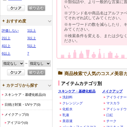
※類似語や、より一般的な言葉に
い。
※ブランド名や商品名はアルファ
てそれぞれ試してみてください。
おすすめ度
※キーワードの数を減らしたり、
みてください。
評価しない
1以上
※検索条件を変える、または少な
2以上
3以上
ださい。
4以上
5以上
6以上
7
～
商品検索で人気のコスメ美容
アイテムカテゴリ別
カテゴリから探す
スキンケア・基礎化粧品
メイクアップ
スキンケア・基礎化粧品
(0)
洗顔料
アイライナー
クレンジング
マスカラ
日焼け対策・UVケア
(0)
化粧水
アイシャドウ
メイクアップ
(0)
乳液
口紅
美容液
チーク
アイブロウ
(0)