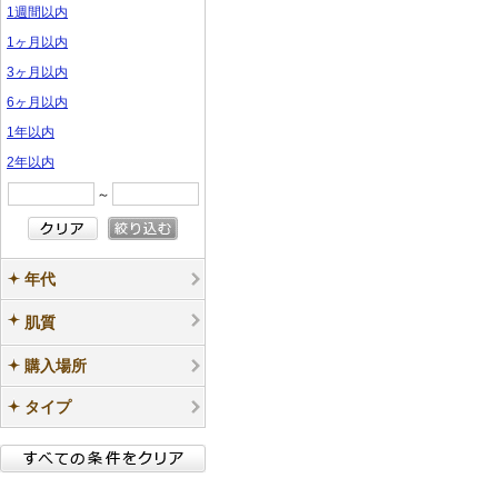
プ
プ
ル
ル
1週間以内
ン
ン
ル
ル
1ヶ月以内
プ
プ
3ヶ月以内
ル
ル
6ヶ月以内
1年以内
2年以内
～
年代
肌質
購入場所
タイプ