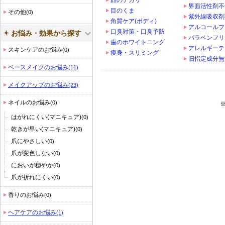
顔のテカリ
界面活性剤不
目のくま
その他
(0)
紫外線吸収剤
角質ケア(ボディ)
アルコールフ
口臭対策・口臭予防
お悩み・効果から探す
パラベンフリ
歯のホワイトニング
アレルギーテ
スキンケアのお悩み
(0)
痩身・スリミング
旧指定成分無
ベースメイクのお悩み
(11)
メイクアップのお悩み
(23)
ネイルのお悩み
(0)
はがれにくい(マニキュア)
(0)
乾きが早い(マニキュア)
(0)
爪にやさしい
(0)
爪が変色しない
(0)
においが穏やか
(0)
爪が折れにくい
(0)
香りのお悩み
(0)
ヘアケアのお悩み
(1)