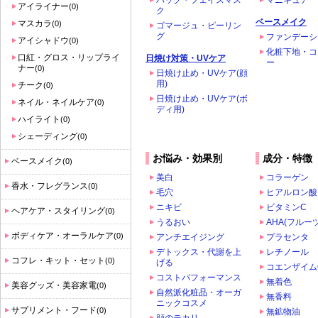
パック・フェイスマス
マニキュア
アイライナー
(0)
ク
ベースメイク
マスカラ
(0)
ゴマージュ・ピーリン
グ
ファンデーシ
アイシャドウ
(0)
化粧下地・コ
口紅・グロス・リップライ
日焼け対策・UVケア
ー
ナー
(0)
日焼け止め・UVケア(顔
用)
チーク
(0)
日焼け止め・UVケア(ボ
ネイル・ネイルケア
(0)
ディ用)
ハイライト
(0)
シェーディング
(0)
お悩み・効果別
成分・特徴
ベースメイク
(0)
美白
コラーゲン
香水・フレグランス
(0)
毛穴
ヒアルロン酸
ニキビ
ビタミンC
ヘアケア・スタイリング
(0)
うるおい
AHA(フルー
ボディケア・オーラルケア
(0)
アンチエイジング
プラセンタ
デトックス・代謝を上
レチノール
コフレ・キット・セット
(0)
げる
コエンザイム
コストパフォーマンス
無着色
美容グッズ・美容家電
(0)
自然派化粧品・オーガ
無香料
ニックコスメ
サプリメント・フード
(0)
無鉱物油