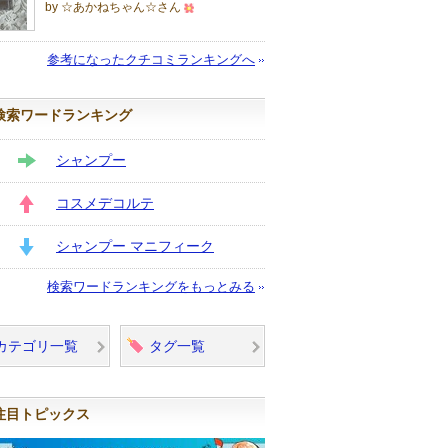
by ☆あかねちゃん☆さん
500
人
参考になったクチコミランキングへ
以
上
検索ワードランキング
の
メ
シャンプー
ン
STAY
バ
コスメデコルテ
ー
UP
に
シャンプー マニフィーク
お
DOWN
検索ワードランキングをもっとみる
気
に
入
カテゴリ一覧
タグ一覧
り
登
録
注目トピックス
さ