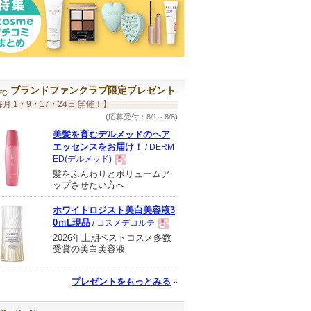
ブランドファンクラブ限定プレゼント
月 1・9・17・24日 開催！】
(応募受付：8/1～8/8)
美髪を育むデルメッドのヘア
エッセンスをお届け！
/ DERM
ED(デルメッド)
髪をふんわりとボリュームア
現
ップさせたい方へ
ホワイトロジスト美白美容液3
品
0ｍL現品
/ コスメデコルテ
2026年上期ベストコスメ多数
現
受賞の美白美容液
品
プレゼントをもっとみる