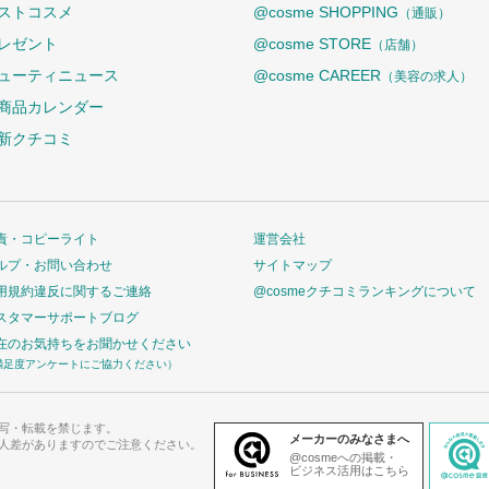
ストコスメ
@cosme SHOPPING
（通販）
レゼント
@cosme STORE
（店舗）
ューティニュース
@cosme CAREER
（美容の求人）
商品カレンダー
新クチコミ
責・コピーライト
運営会社
ルプ・お問い合わせ
サイトマップ
用規約違反に関するご連絡
@cosmeクチコミランキングについて
スタマーサポートブログ
在のお気持ちをお聞かせください
満足度アンケートにご協力ください）
写・転載を禁じます。
メーカーのみなさまへ
人差がありますのでご注意ください。
@cosmeへの掲載・
ビジネス活用はこちら