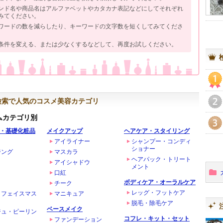
ンド名や商品名はアルファベットやカタカナ表記などにしてそれぞれ
みてください。
ワードの数を減らしたり、キーワードの文字数を短くしてみてくださ
条件を変える、または少なくするなどして、再度お試しください。
1
検索で人気のコスメ美容カテゴリ
2
ムカテゴリ別
・基礎化粧品
メイクアップ
ヘアケア・スタイリング
3
アイライナー
シャンプー・コンディ
ショナー
ジング
マスカラ
ヘアパック・トリート
アイシャドウ
メント
口紅
ボディケア・オーラルケア
チーク
レッグ・フットケア
・フェイスマス
マニキュア
脱毛・除毛ケア
ベースメイク
ジュ・ピーリン
コフレ・キット・セット
ファンデーション