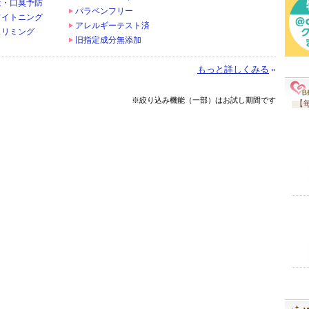
策・口臭予防
パラベンフリー
ワイトニング
アレルギーテスト済
スリミング
旧指定成分無添加
もっと詳しくみる
※絞り込み機能（一部）はお試し期間です
【毎