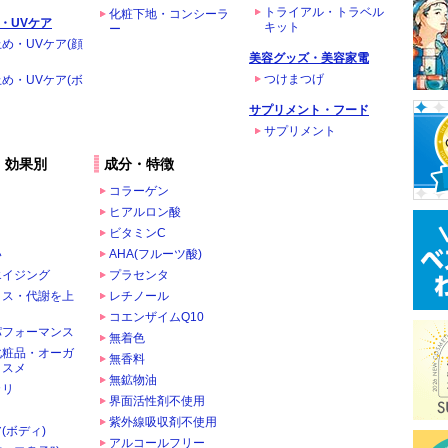
トライアル・トラベル
化粧下地・コンシーラ
・UVケア
キット
ー
め・UVケア(顔
美容グッズ・美容家電
つけまつげ
め・UVケア(ボ
サプリメント・フード
サプリメント
・効果別
成分・特徴
コラーゲン
ヒアルロン酸
ビタミンC
い
AHA(フルーツ酸)
エイジング
プラセンタ
クス・代謝を上
レチノール
コエンザイムQ10
パフォーマンス
無着色
化粧品・オーガ
無香料
コスメ
無鉱物油
カリ
界面活性剤不使用
ま
紫外線吸収剤不使用
(ボディ)
アルコールフリー