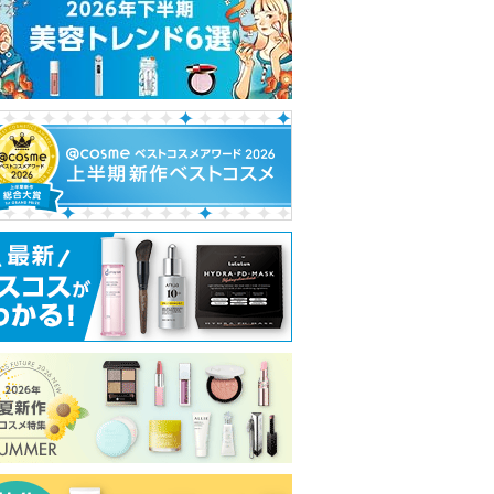
れ
て
い
ま
す