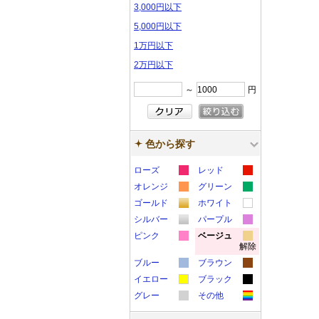
3,000円以下
5,000円以下
1万円以下
2万円以下
～
円
色から探す
ローズ
レッド
カ
カ
オレンジ
グリーン
カ
カ
ラ
ラ
ゴールド
ホワイト
カ
カ
ラ
ラ
ー
ー
シルバー
パープル
カ
カ
ラ
ラ
ー
ー
サ
サ
ピンク
ベージュ
解除
カ
カ
ラ
ラ
ー
ー
サ
サ
ン
ン
ブルー
ブラウン
ラ
ラ
ー
ー
サ
サ
ン
ン
プ
プ
カ
カ
イエロー
ブラック
ー
ー
サ
サ
ン
ン
プ
プ
ル
ル
カ
カ
ラ
ラ
グレー
その他
サ
サ
ン
ン
プ
プ
ル
ル
カ
カ
ラ
ラ
ー
ー
ン
ン
プ
プ