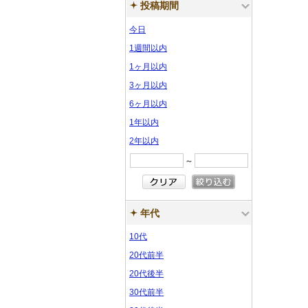
ル
ル
投稿期間
ラ
ラ
ー
ー
サ
サ
プ
プ
ル
ル
ー
ー
サ
サ
ン
ン
今日
ル
ル
サ
サ
ン
ン
プ
プ
1週間以内
ン
ン
プ
プ
ル
ル
1ヶ月以内
プ
プ
ル
ル
3ヶ月以内
ル
ル
6ヶ月以内
1年以内
2年以内
～
年代
10代
20代前半
20代後半
30代前半