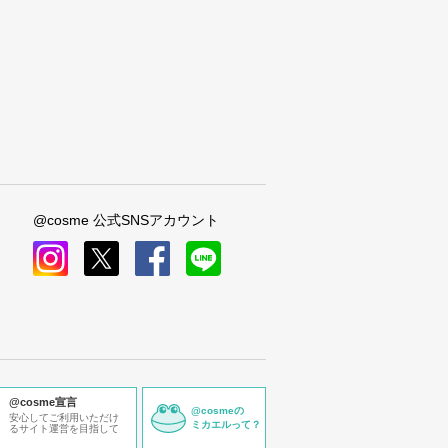
@cosme 公式SNSアカウント
instagram
x
facebook
line
@cosme宣言
@cosmeの
安心してご利用いただけ
ミカエルって？
るサイト運営を目指して