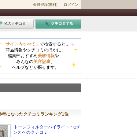
会員登録(無料)
ログイン
私のクチコミ
クチコミする
「サイト内すべて」
で検索すると…
商品情報やクチコミのほかに、
編集部おすすめ
美容情報
や、
みんなの
美容記事
、
ヘルプなどが探せます。
参考になったクチコミランキング1位
トーンフィルターハイライト
/ セザ
へのクチコミ
ンヌ