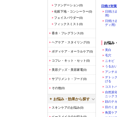
ファンデーション
(0)
日焼け対策
化粧下地・コンシーラー
日焼け止
(0)
用)
フェイスパウダー
(0)
日焼け止
フィックスミスト
(0)
ディ用)
香水・フレグランス
(0)
ヘアケア・スタイリング
(0)
お悩み
美白
ボディケア・オーラルケア
(0)
毛穴
コフレ・キット・セット
(0)
ニキビ
うるお
美容グッズ・美容家電
(0)
アンチ
デトッ
サプリメント・フード
(0)
げる
コスト
その他
(0)
自然派
ニック
お悩み・効果から探す
顔のテ
目のく
スキンケアのお悩み
(0)
角質ケア
ベースメイクのお悩み
(0)