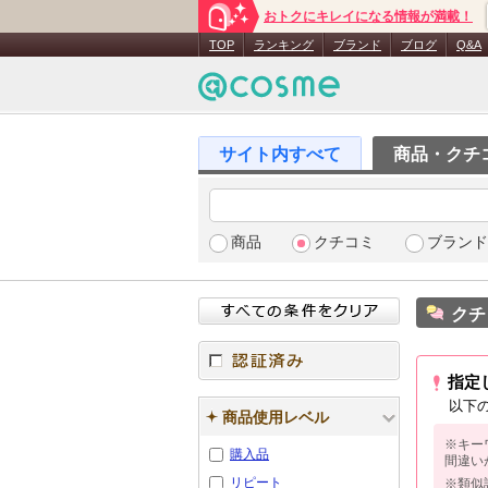
おトクにキレイになる情報が満載！
TOP
ランキング
ブランド
ブログ
Q&A
商品・クチ
商品
クチコミ
ブランド
クチ
指定
認証済み
以下
商品使用レベル
※キー
購入品
間違い
リピート
※類似