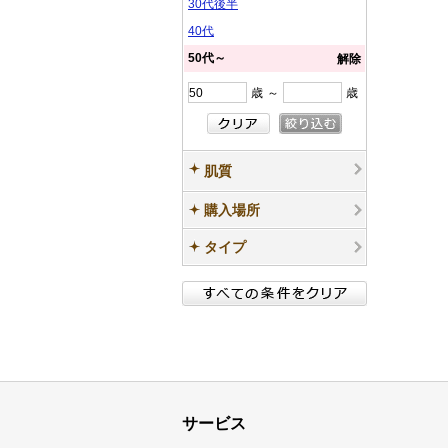
30代後半
40代
50代～
解除
歳
～
歳
肌質
購入場所
タイプ
サービス