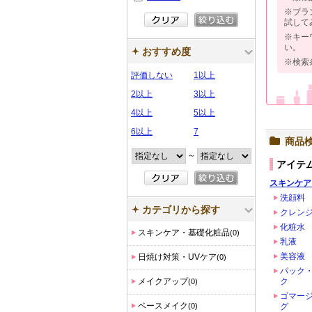
※ブラ
試して
※キー
い。
おすすめ度
※検索
評価しない
1以上
2以上
3以上
4以上
5以上
6以上
7
商品
～
アイテ
スキンケア
洗顔料
カテゴリから探す
クレン
化粧水
スキンケア・基礎化粧品
(0)
乳液
美容液
日焼け対策・UVケア
(0)
パック
メイクアップ
ク
(0)
ゴマー
ベースメイク
(0)
グ