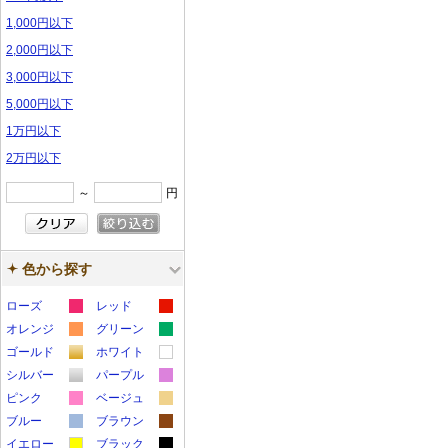
1,000円以下
2,000円以下
3,000円以下
5,000円以下
1万円以下
2万円以下
～
円
色から探す
ローズ
レッド
カ
カ
オレンジ
グリーン
カ
カ
ラ
ラ
ゴールド
ホワイト
カ
カ
ラ
ラ
ー
ー
シルバー
パープル
カ
カ
ラ
ラ
ー
ー
サ
サ
ピンク
ベージュ
カ
カ
ラ
ラ
ー
ー
サ
サ
ブルー
ン
ブラウン
ン
カ
カ
ラ
ラ
ー
ー
サ
サ
イエロー
ン
ブラック
ン
プ
プ