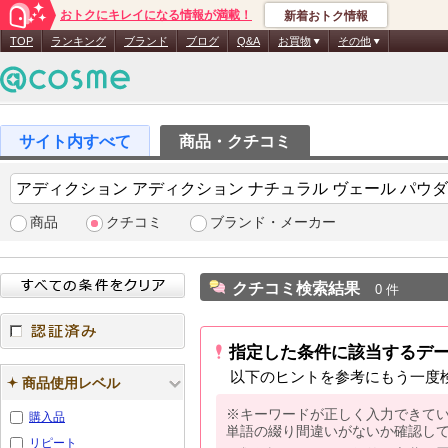
おトクにキレイになる情報が満載！
新着おトク情報
TOP
ランキング
ブランド
ブログ
Q&A
お買物
その他
商品・クチコミ
商品
クチコミ
ブランド・メーカー
クチコミ検索結果
0 件
指定した条件に該当するデ
認証済み
以下のヒントを参考にもう一度
商品使用レベル
※キーワードが正しく入力できて
購入品
単語の綴り間違いがないか確認し
リピート