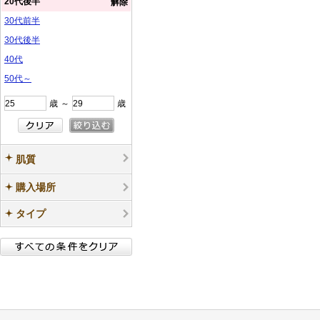
20代後半
解除
30代前半
30代後半
40代
50代～
歳
～
歳
肌質
購入場所
タイプ