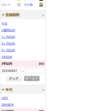
カ
カ
ラ
ラ
ー
ー
サ
サ
グレー
ン
その他
ン
プ
プ
ル
ル
カ
カ
ラ
ラ
ー
ー
サ
サ
ン
ン
プ
プ
ル
ル
投稿期間
ラ
ラ
ー
ー
サ
サ
ン
ン
プ
プ
ル
ル
ー
ー
サ
サ
ン
ン
プ
プ
ル
ル
今日
サ
サ
ン
ン
プ
プ
ル
ル
1週間以内
ン
ン
プ
プ
ル
ル
1ヶ月以内
プ
プ
ル
ル
3ヶ月以内
ル
ル
6ヶ月以内
1年以内
2年以内
解除
～
年代
10代
20代前半