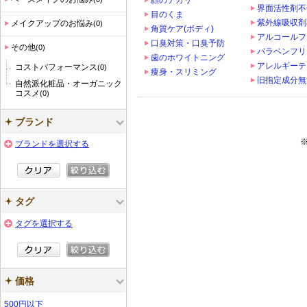
顔のテカリ
界面活性剤不
目のくま
紫外線吸収剤
メイクアップのお悩み
(0)
角質ケア(ボディ)
アルコールフ
口臭対策・口臭予防
その他
(0)
パラベンフリ
歯のホワイトニング
アレルギーテ
コストパフォーマンス
(0)
痩身・スリミング
旧指定成分無
自然派化粧品・オーガニック
コスメ
(0)
ブランド
ブランドを選択する
タグ
タグを選択する
価格
500円以下