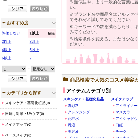
※類似語や、より一般的な言葉に
い。
※ブランド名や商品名はアルファ
てそれぞれ試してみてください。
おすすめ度
※キーワードの数を減らしたり、
みてください。
評価しない
1以上
解除
※検索条件を変える、または少な
2以上
3以上
ださい。
4以上
5以上
6以上
7
～
商品検索で人気のコスメ美容
アイテムカテゴリ別
カテゴリから探す
スキンケア・基礎化粧品
メイクアップ
スキンケア・基礎化粧品
(0)
洗顔料
アイライナー
クレンジング
マスカラ
日焼け対策・UVケア
(0)
化粧水
アイシャドウ
メイクアップ
(0)
乳液
口紅
美容液
チーク
ベースメイク
(0)