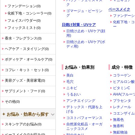
パック・フェイスマス
マニキュア
ク
ファンデーション
(0)
ベースメイク
ゴマージュ・ピーリン
化粧下地・コンシーラー
(0)
グ
ファンデーシ
フェイスパウダー
(0)
化粧下地・コ
日焼け対策・UVケア
ー
フィックスミスト
(0)
日焼け止め・UVケア(顔
用)
香水・フレグランス
(0)
日焼け止め・UVケア(ボ
ディ用)
ヘアケア・スタイリング
(0)
ボディケア・オーラルケア
(0)
お悩み・効果別
成分・特徴
コフレ・キット・セット
(0)
美白
コラーゲン
美容グッズ・美容家電
(0)
毛穴
ヒアルロン酸
ニキビ
ビタミンC
サプリメント・フード
(0)
うるおい
AHA(フルー
アンチエイジング
プラセンタ
その他
(0)
デトックス・代謝を上
レチノール
げる
コエンザイム
お悩み・効果から探す
コストパフォーマンス
無着色
スキンケアのお悩み
自然派化粧品・オーガ
(0)
無香料
ニックコスメ
無鉱物油
ベースメイクのお悩み
(0)