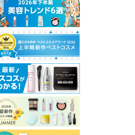
れ
て
い
ま
す