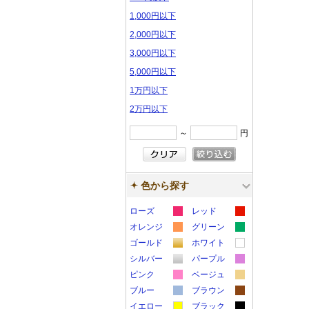
1,000円以下
2,000円以下
3,000円以下
5,000円以下
1万円以下
2万円以下
～
円
色から探す
ローズ
レッド
カ
カ
オレンジ
グリーン
カ
カ
ラ
ラ
ゴールド
ホワイト
カ
カ
ラ
ラ
ー
ー
シルバー
パープル
カ
カ
ラ
ラ
ー
ー
サ
サ
ピンク
ベージュ
カ
カ
ラ
ラ
ー
ー
サ
サ
ブルー
ン
ブラウン
ン
カ
カ
ラ
ラ
ー
ー
サ
サ
イエロー
ン
ブラック
ン
プ
プ