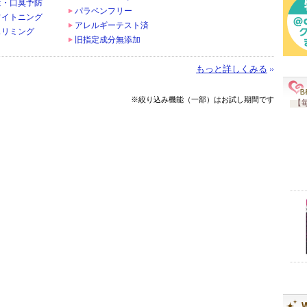
策・口臭予防
パラベンフリー
ワイトニング
アレルギーテスト済
スリミング
旧指定成分無添加
もっと詳しくみる
※絞り込み機能（一部）はお試し期間です
【毎
W