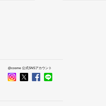
@cosme 公式SNSアカウント
instagram
x
facebook
line