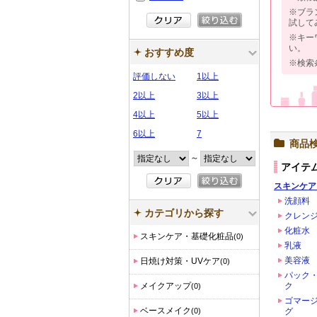
※ブラ
試して
※キー
い。
おすすめ度
※検索
評価しない
1以上
2以上
3以上
4以上
5以上
6以上
7
商品
～
アイテ
スキンケア
洗顔料
カテゴリから探す
クレン
化粧水
スキンケア・基礎化粧品
(0)
乳液
美容液
日焼け対策・UVケア
(0)
パック
メイクアップ
ク
(0)
ゴマー
ベースメイク
(0)
グ