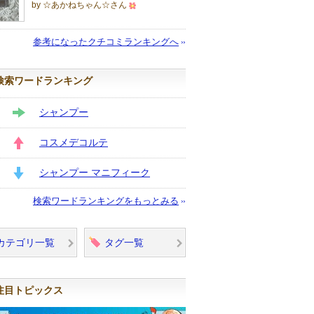
by ☆あかねちゃん☆さん
500
人
参考になったクチコミランキングへ
以
上
検索ワードランキング
の
メ
シャンプー
ン
STAY
バ
コスメデコルテ
ー
UP
に
シャンプー マニフィーク
お
DOWN
検索ワードランキングをもっとみる
気
に
入
カテゴリ一覧
タグ一覧
り
登
録
注目トピックス
さ