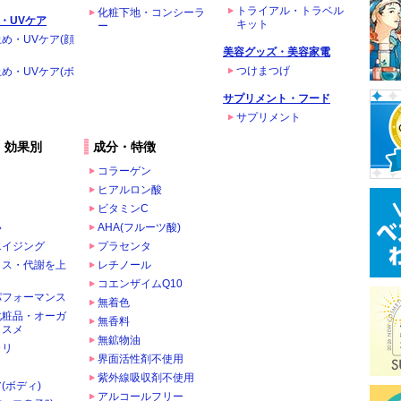
トライアル・トラベル
化粧下地・コンシーラ
・UVケア
キット
ー
め・UVケア(顔
美容グッズ・美容家電
つけまつげ
め・UVケア(ボ
サプリメント・フード
サプリメント
・効果別
成分・特徴
コラーゲン
ヒアルロン酸
ビタミンC
い
AHA(フルーツ酸)
エイジング
プラセンタ
クス・代謝を上
レチノール
コエンザイムQ10
パフォーマンス
無着色
化粧品・オーガ
無香料
コスメ
無鉱物油
カリ
界面活性剤不使用
ま
紫外線吸収剤不使用
(ボディ)
アルコールフリー