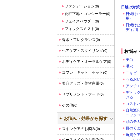
ファンデーション
(0)
日焼け対策
化粧下地・コンシーラー
日焼け止
(0)
用)
フェイスパウダー
(0)
日焼け止
フィックスミスト
(0)
ディ用)
香水・フレグランス
(0)
ヘアケア・スタイリング
(0)
お悩み
美白
ボディケア・オーラルケア
(0)
毛穴
コフレ・キット・セット
(0)
ニキビ
うるお
美容グッズ・美容家電
(0)
アンチ
デトッ
サプリメント・フード
(0)
げる
コスト
その他
(0)
自然派
ニック
お悩み・効果から探す
顔のテ
目のく
スキンケアのお悩み
(0)
角質ケア
ベースメイクのお悩み
(0)