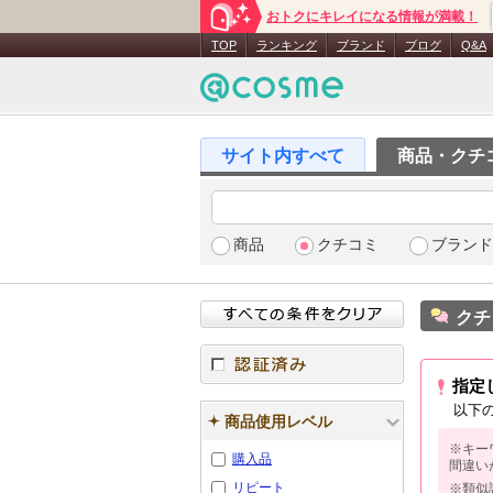
おトクにキレイになる情報が満載！
TOP
ランキング
ブランド
ブログ
Q&A
商品・クチ
商品
クチコミ
ブランド
クチ
指定
認証済み
以下
商品使用レベル
※キー
購入品
間違い
リピート
※類似