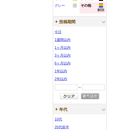
カ
カ
ラ
ラ
ー
ー
サ
サ
グレー
ン
その他
ン
プ
プ
ル
ル
解除
カ
カ
ラ
ラ
ー
ー
サ
サ
ン
ン
プ
プ
ル
ル
ラ
ラ
ー
ー
サ
サ
ン
ン
プ
プ
ル
ル
投稿期間
ー
ー
サ
サ
ン
ン
プ
プ
ル
ル
今日
サ
サ
ン
ン
プ
プ
ル
ル
ン
ン
プ
プ
ル
ル
1週間以内
プ
プ
ル
ル
1ヶ月以内
ル
ル
3ヶ月以内
6ヶ月以内
1年以内
2年以内
～
年代
10代
20代前半