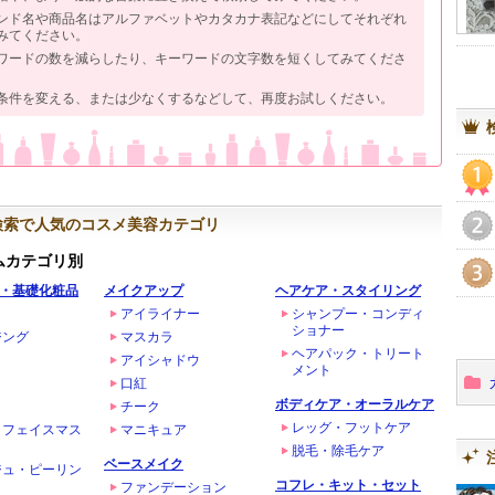
ンド名や商品名はアルファベットやカタカナ表記などにしてそれぞれ
みてください。
ワードの数を減らしたり、キーワードの文字数を短くしてみてくださ
条件を変える、または少なくするなどして、再度お試しください。
1
検索で人気のコスメ美容カテゴリ
2
ムカテゴリ別
・基礎化粧品
メイクアップ
ヘアケア・スタイリング
3
アイライナー
シャンプー・コンディ
ショナー
ジング
マスカラ
ヘアパック・トリート
アイシャドウ
メント
口紅
ボディケア・オーラルケア
チーク
レッグ・フットケア
・フェイスマス
マニキュア
脱毛・除毛ケア
ベースメイク
ジュ・ピーリン
コフレ・キット・セット
ファンデーション