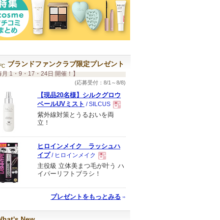
ブランドファンクラブ限定プレゼント
月 1・9・17・24日 開催！】
(応募受付：8/1～8/8)
【現品20名様】シルクグロウ
ベールUVミスト
/ SILCUS
紫外線対策とうるおいを両
現
立！
品
ヒロインメイク ラッシュハ
イプ
/ ヒロインメイク
主役級 立体美まつ毛が叶う ハ
現
イパーリフトブラシ！
品
プレゼントをもっとみる
hat's New