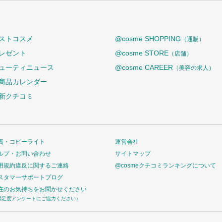
ストコスメ
@cosme SHOPPING
（通販）
レゼント
@cosme STORE
（店舗）
ューティニュース
@cosme CAREER
（美容の求人）
商品カレンダー
新クチコミ
責・コピーライト
運営会社
ルプ・お問い合わせ
サイトマップ
用規約違反に関するご連絡
@cosmeクチコミランキングについて
スタマーサポートブログ
在のお気持ちをお聞かせください
満足度アンケートにご協力ください）