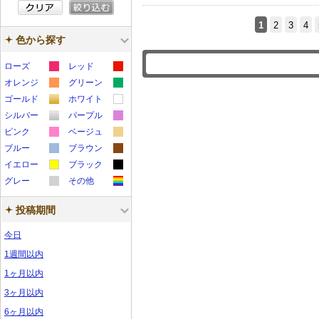
認証済
す
1
2
3
4
色から探す
ローズ
レッド
カ
カ
オレンジ
グリーン
カ
カ
ラ
ラ
ゴールド
ホワイト
カ
カ
ラ
ラ
ー
ー
シルバー
パープル
カ
カ
ラ
ラ
ー
ー
サ
サ
ピンク
ベージュ
カ
カ
ラ
ラ
ー
ー
サ
サ
ブルー
ン
ブラウン
ン
カ
カ
ラ
ラ
ー
ー
サ
サ
イエロー
ン
ブラック
ン
プ
プ
カ
カ
ラ
ラ
ー
ー
サ
サ
グレー
ン
その他
ン
プ
プ
ル
ル
カ
カ
ラ
ラ
ー
ー
サ
サ
ン
ン
プ
プ
ル
ル
投稿期間
ラ
ラ
ー
ー
サ
サ
ン
ン
プ
プ
ル
ル
ー
ー
サ
サ
ン
ン
プ
プ
ル
ル
今日
サ
サ
ン
ン
プ
プ
ル
ル
1週間以内
ン
ン
プ
プ
ル
ル
1ヶ月以内
プ
プ
ル
ル
3ヶ月以内
ル
ル
6ヶ月以内