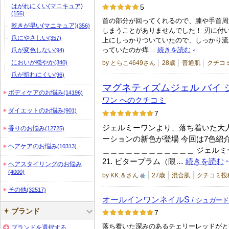
はがれにくい(マニキュア)
5
お
(156)
首の部分が回ってくれるので、膝や手首周
気
乾きが早い(マニキュア)
(356)
しまうことがありませんでした！ 刃に付
に
爪にやさしい
(357)
上にしっかりついていたので、しっかり流
入
っていたのか痒…
続きを読む
爪が変色しない
(94)
り
においが穏やか
by とらこ4649さん
28歳
普通肌
クチコ
(340)
登
爪が折れにくい
(96)
録
マグネティズムジェル バイ 
ボディケアのお悩み
(14196)
さ
ワン へのクチコミ
れ
ダイエットのお悩み
(901)
7
て
ジェルミーワンより、落ち着いた大
香りのお悩み
(12725)
い
ーションの新色が登場 今回は7色紹
ま
ヘアケアのお悩み
(10313)
＿＿＿＿＿＿＿＿＿＿＿＿ ジェルミ
す
21. ビタープラム（限…
続きを読む
ヘアスタイリングのお悩み
(4000)
by KK.＆さん
27歳
混合肌
クチコミ投稿
1
その他
(32517)
0
オールインワンネイルS
/ シュガー
人
ブランド
7
以
落ち着いた深みのあるチェリーレッドがと
ブランドを選択する