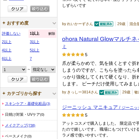
しずらいです
おすすめ度
by れいかーずさん
29歳
混合
認証済
評価しない
1以上
解除
ohora Natural Glowマ
2以上
3以上
ミ
4以上
5以上
5
6以上
7
爪が柔らかめで、気を抜くとすぐ折
～
しまうのですが、こちらを塗ったら
っかり強化してくれて硬くなり、折
します。 ピーチだけ使用してみまし
by きっしー3814さん
29歳
敏
カテゴリから探す
認証済
スキンケア・基礎化粧品
(3)
ジーニッシュ マニキュア
/ ジーニ
日焼け対策・UVケア
(0)
5
アットコスメで購入しました。 限定品で
メイクアップ
(738)
たので嬉しいです。 職場にもつけていけ
ラメ感で使いやすいです。
ベースメイク
(0)