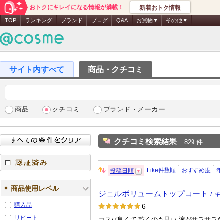
おトクにキレイになる情報が満載！
新着おトク情報
TOP
ランキング
ブランド
ブログ
Q&A
お買物
その他
商品・クチコミ
商品
クチコミ
ブランド・メーカー
クチコミ検索結果
829 件
Like件数順
おすすめ度
投稿日順
並
認証済み
び
商品使用レベル
ジェルボリュームトップコート
替
/ 
え：
購入品
6
リピート
コスパ良くて 乾くのも早い 液がサラサラ