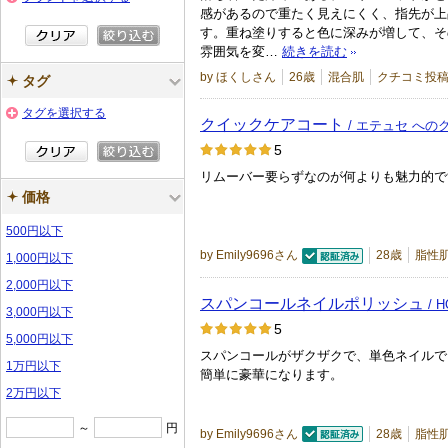
上
感があるので重たく見えにくく、指先が上
す。重ね塗りすると色に深みが増して、そ
の
雰囲気を変…
続きを読む
メ
by ほくしさん
26歳
混合肌
クチコミ投稿
ン
タグ
バ
タグを選択する
クイックケアコート
/ エテュセ への
ー
5
に
リムーバー要らずなのが何よりも魅力的で
お
価格
気
に
500円以下
入
by Emily9696さん
28歳
脂性
1,000円以下
認証済
り
2,000円以下
登
スパンコールネイルポリッシュ
/ 
3,000円以下
録
5
5,000円以下
さ
スパンコールがザクザクで、単色ネイルで
1万円以下
れ
簡単に豪華になります。
て
2万円以下
い
～
円
by Emily9696さん
28歳
脂性
ま