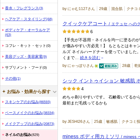
香水・フレグランス
(3)
by にゃむ1127さん
29歳
混合肌
クチコ
ヘアケア・スタイリング
(68)
クイックケアコート
/ エテュセ への
ボディケア・オーラルケア
6
(63)
【手先が不器用・ネイルを均一に塗るのが
コフレ・キット・セット
が傷みやすい方必見！】 もともとはキャ
(0)
ルズ ネイルハードナーを使っていました。
美容グッズ・美容家電
(9)
くまで…
続きを読む
by にゃっぽりさん
28歳
乾
サプリメント・フード
(0)
認証済
5
その他
人
(1)
シック イントゥイション 敏感肌 
以
4
お悩み・効果から探す
上
めちゃ剃りやすいです。 石鹸着いてるか
の
スキンケアのお悩み
(86593)
最初まだ毛残ってるかも
メ
ベースメイクのお悩み
(38334)
ン
by JESHI26さん
25歳
敏感肌
クチコミ投
バ
メイクアップのお悩み
(20873)
ー
ネイルのお悩み
(829)
miness ボディ用カミソリ
/ mines
に