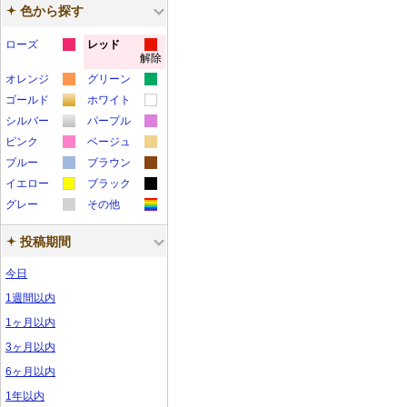
色から探す
ローズ
レッド
解除
カ
カ
オレンジ
グリーン
ラ
ラ
カ
カ
ゴールド
ホワイト
ー
ー
カ
カ
ラ
ラ
シルバー
パープル
サ
サ
カ
カ
ラ
ラ
ー
ー
ピンク
ベージュ
ン
ン
カ
カ
ラ
ラ
ー
ー
サ
サ
ブルー
ブラウン
プ
プ
カ
カ
ラ
ラ
ー
ー
サ
サ
イエロー
ン
ブラック
ン
ル
ル
カ
カ
ラ
ラ
ー
ー
サ
サ
グレー
ン
その他
ン
プ
プ
カ
カ
ラ
ラ
ー
ー
サ
サ
ン
ン
プ
プ
ル
ル
投稿期間
ラ
ラ
ー
ー
サ
サ
ン
ン
プ
プ
ル
ル
ー
ー
サ
サ
ン
ン
プ
プ
ル
ル
今日
サ
サ
ン
ン
プ
プ
ル
ル
1週間以内
ン
ン
プ
プ
ル
ル
1ヶ月以内
プ
プ
ル
ル
3ヶ月以内
ル
ル
6ヶ月以内
1年以内