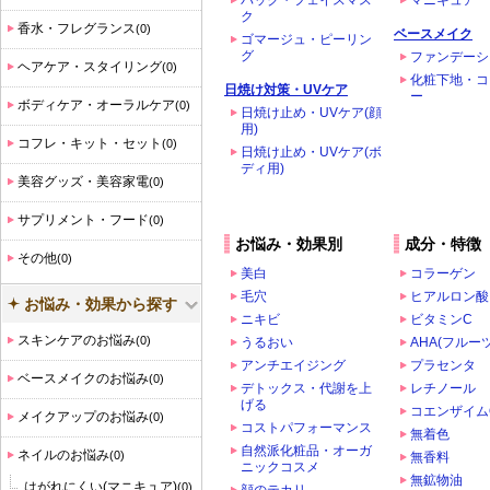
パック・フェイスマス
マニキュア
ク
香水・フレグランス
(0)
ベースメイク
ゴマージュ・ピーリン
グ
ファンデーシ
ヘアケア・スタイリング
(0)
化粧下地・コ
日焼け対策・UVケア
ー
ボディケア・オーラルケア
(0)
日焼け止め・UVケア(顔
用)
コフレ・キット・セット
(0)
日焼け止め・UVケア(ボ
ディ用)
美容グッズ・美容家電
(0)
サプリメント・フード
(0)
お悩み・効果別
成分・特徴
その他
(0)
美白
コラーゲン
毛穴
ヒアルロン酸
お悩み・効果から探す
ニキビ
ビタミンC
スキンケアのお悩み
(0)
うるおい
AHA(フルー
アンチエイジング
プラセンタ
ベースメイクのお悩み
(0)
デトックス・代謝を上
レチノール
げる
コエンザイム
メイクアップのお悩み
(0)
コストパフォーマンス
無着色
自然派化粧品・オーガ
ネイルのお悩み
(0)
無香料
ニックコスメ
無鉱物油
はがれにくい(マニキュア)
(0)