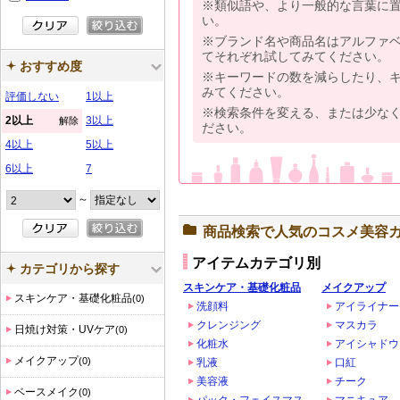
※類似語や、より一般的な言葉に
い。
※ブランド名や商品名はアルファ
てそれぞれ試してみてください。
おすすめ度
※キーワードの数を減らしたり、
みてください。
評価しない
1以上
※検索条件を変える、または少な
2以上
3以上
解除
ださい。
4以上
5以上
6以上
7
～
商品検索で人気のコスメ美容
アイテムカテゴリ別
カテゴリから探す
スキンケア・基礎化粧品
メイクアップ
スキンケア・基礎化粧品
(0)
洗顔料
アイライナー
クレンジング
マスカラ
日焼け対策・UVケア
(0)
化粧水
アイシャドウ
メイクアップ
(0)
乳液
口紅
美容液
チーク
ベースメイク
(0)