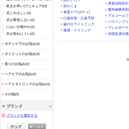
顔のテカリ
界面活性剤不
乾きが早い(マニキュア)
目のくま
(0)
紫外線吸収剤
角質ケア(ボディ)
爪にやさしい
(0)
アルコールフ
口臭対策・口臭予防
爪が変色しない
(0)
パラベンフリ
歯のホワイトニング
においが穏やか
(0)
アレルギーテ
痩身・スリミング
爪が折れにくい
旧指定成分無
(0)
ボディケアのお悩み
(0)
ダイエットのお悩み
(0)
香りのお悩み
(0)
ヘアケアのお悩み
(0)
ヘアスタイリングのお悩み
(0)
その他
(0)
ブランド
ブランドを選択する