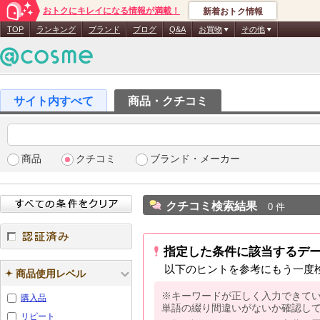
おトクにキレイになる情報が満載！
新着おトク情報
TOP
ランキング
ブランド
ブログ
Q&A
お買物
その他
商品・クチコミ
商品
クチコミ
ブランド・メーカー
クチコミ検索結果
0 件
指定した条件に該当するデ
認証済み
以下のヒントを参考にもう一度
商品使用レベル
※キーワードが正しく入力できて
購入品
単語の綴り間違いがないか確認し
リピート