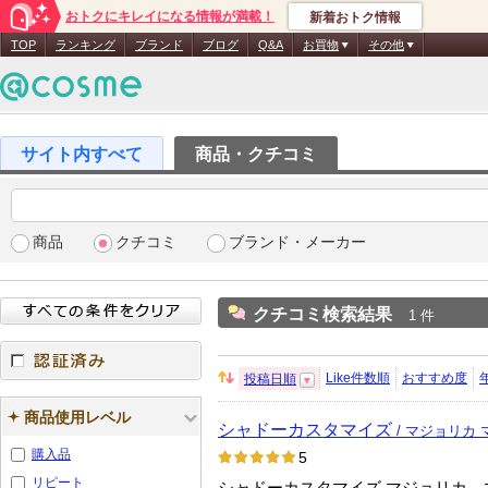
おトクにキレイになる情報が満載！
新着おトク情報
TOP
ランキング
ブランド
ブログ
Q&A
お買物
その他
商品・クチコミ
商品
クチコミ
ブランド・メーカー
クチコミ検索結果
1 件
Like件数順
おすすめ度
投稿日順
並
認証済み
び
商品使用レベル
シャドーカスタマイズ
替
/ マジョリカ
え：
購入品
5
リピート
シャドーカスタマイズ マジョリカ 