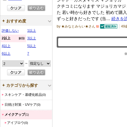
クチコミになります マジョリカマジ
た 若い時から好きでした 初めて購入
ずっと好きだったです (当…
続きを
おすすめ度
by ★みなとみらい★さん
49
評価しない
1以上
認証済
5
0
2以上
3以上
解除
0
4以上
5以上
人
6以上
7
以
～
上
の
メ
カテゴリから探す
ン
バ
スキンケア・基礎化粧品
(0)
ー
日焼け対策・UVケア
(0)
に
お
メイクアップ
(1)
気
アイブロウ
(0)
に