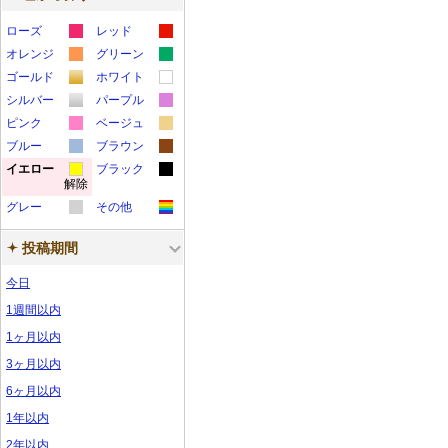
ローズ
レッド
カ
カ
オレンジ
グリーン
カ
カ
ラ
ラ
ゴールド
ホワイト
カ
カ
ラ
ラ
ー
ー
シルバー
パープル
カ
カ
ラ
ラ
ー
ー
サ
サ
ピンク
ベージュ
カ
カ
ラ
ラ
ー
ー
サ
サ
ブルー
ン
ブラウン
ン
カ
カ
ラ
ラ
ー
ー
サ
サ
イエロー
ン
ブラック
ン
プ
プ
解除
カ
カ
ラ
ラ
ー
ー
サ
サ
ン
ン
プ
プ
ル
ル
グレー
その他
ラ
ラ
ー
ー
サ
サ
ン
ン
プ
プ
ル
ル
カ
カ
ー
ー
サ
サ
ン
ン
プ
プ
ル
ル
投稿期間
ラ
ラ
サ
サ
ン
ン
プ
プ
ル
ル
ー
ー
今日
ン
ン
プ
プ
ル
ル
サ
サ
プ
プ
ル
ル
1週間以内
ン
ン
ル
ル
1ヶ月以内
プ
プ
3ヶ月以内
ル
ル
6ヶ月以内
1年以内
2年以内