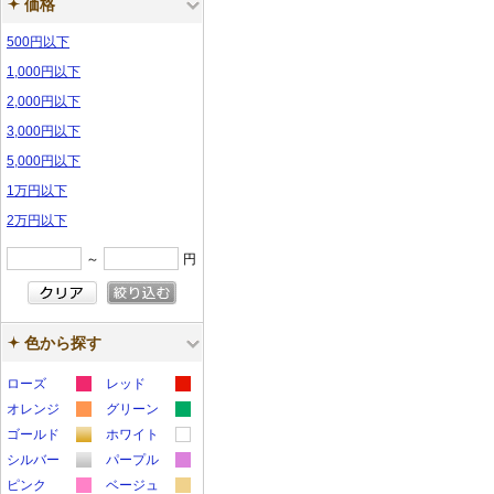
価格
500円以下
1,000円以下
2,000円以下
3,000円以下
5,000円以下
1万円以下
2万円以下
～
円
色から探す
ローズ
レッド
カ
カ
オレンジ
グリーン
カ
カ
ラ
ラ
ゴールド
ホワイト
カ
カ
ラ
ラ
ー
ー
シルバー
パープル
カ
カ
ラ
ラ
ー
ー
サ
サ
ピンク
ベージュ