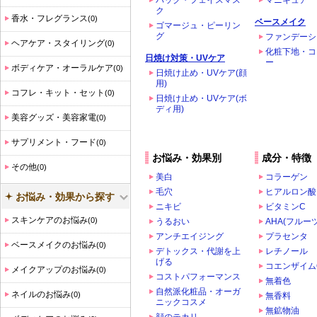
パック・フェイスマス
マニキュア
ク
香水・フレグランス
(0)
ベースメイク
ゴマージュ・ピーリン
グ
ファンデーシ
ヘアケア・スタイリング
(0)
化粧下地・コ
日焼け対策・UVケア
ー
ボディケア・オーラルケア
(0)
日焼け止め・UVケア(顔
用)
コフレ・キット・セット
(0)
日焼け止め・UVケア(ボ
ディ用)
美容グッズ・美容家電
(0)
サプリメント・フード
(0)
お悩み・効果別
成分・特徴
その他
(0)
美白
コラーゲン
毛穴
ヒアルロン酸
お悩み・効果から探す
ニキビ
ビタミンC
スキンケアのお悩み
(0)
うるおい
AHA(フルー
アンチエイジング
プラセンタ
ベースメイクのお悩み
(0)
デトックス・代謝を上
レチノール
げる
コエンザイム
メイクアップのお悩み
(0)
コストパフォーマンス
無着色
自然派化粧品・オーガ
ネイルのお悩み
(0)
無香料
ニックコスメ
無鉱物油