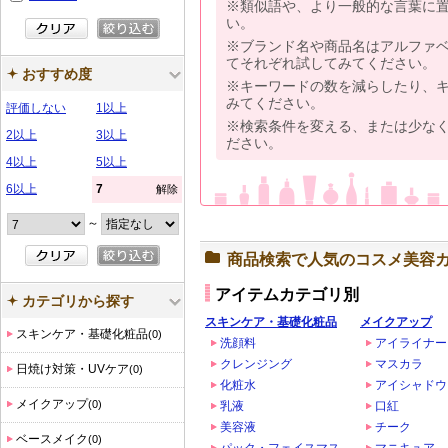
※類似語や、より一般的な言葉に
い。
※ブランド名や商品名はアルファ
てそれぞれ試してみてください。
おすすめ度
※キーワードの数を減らしたり、
みてください。
評価しない
1以上
※検索条件を変える、または少な
2以上
3以上
ださい。
4以上
5以上
6以上
7
解除
～
商品検索で人気のコスメ美容
アイテムカテゴリ別
カテゴリから探す
スキンケア・基礎化粧品
メイクアップ
スキンケア・基礎化粧品
(0)
洗顔料
アイライナー
クレンジング
マスカラ
日焼け対策・UVケア
(0)
化粧水
アイシャドウ
メイクアップ
(0)
乳液
口紅
美容液
チーク
ベースメイク
(0)