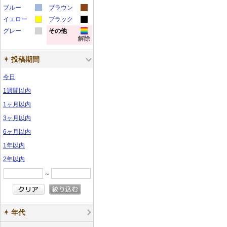
カ
カ
ラ
ラ
ー
ー
サ
サ
ブルー
ン
ブラウン
ン
カ
カ
ラ
ラ
ー
ー
サ
サ
イエロー
ン
ブラック
ン
プ
プ
カ
カ
ラ
ラ
ー
ー
サ
サ
グレー
ン
その他
ン
プ
プ
ル
ル
解除
カ
カ
ラ
ラ
ー
ー
サ
サ
ン
ン
プ
プ
ル
ル
ラ
ラ
ー
ー
サ
サ
ン
ン
プ
プ
ル
ル
投稿期間
ー
ー
サ
サ
ン
ン
プ
プ
ル
ル
今日
サ
サ
ン
ン
プ
プ
ル
ル
ン
ン
プ
プ
ル
ル
1週間以内
プ
プ
ル
ル
1ヶ月以内
ル
ル
3ヶ月以内
6ヶ月以内
1年以内
2年以内
～
年代