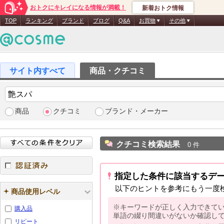
おトクにキレイになる情報が満載！
新着おトク情報
TOP
ランキング
ブランド
ブログ
Q&A
お買物
その他
商品・クチコミ
商品
クチコミ
ブランド・メーカー
クチコミ検索結果
0 件
指定した条件に該当するデ
認証済み
以下のヒントを参考にもう一度
商品使用レベル
※キーワードが正しく入力できて
購入品
単語の綴り間違いがないか確認し
リピート