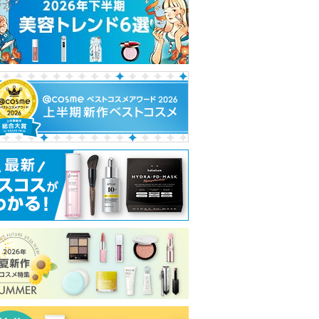
れ
て
い
ま
す