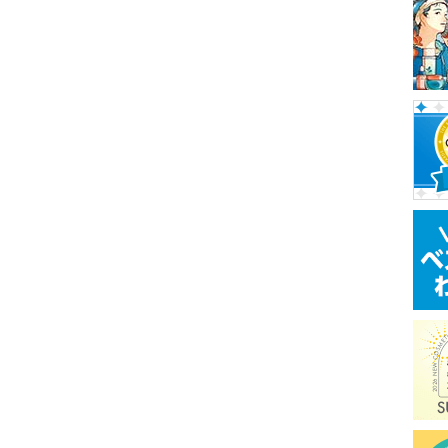
登
録
さ
れ
て
い
ま
す