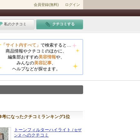
会員登録(無料)
ログイン
私のクチコミ
クチコミする
「サイト内すべて」
で検索すると…
商品情報やクチコミのほかに、
編集部おすすめ
美容情報
や、
みんなの
美容記事
、
ヘルプなどが探せます。
参考になったクチコミランキング1位
トーンフィルターハイライト
/ セザ
へのクチコミ
ンヌ