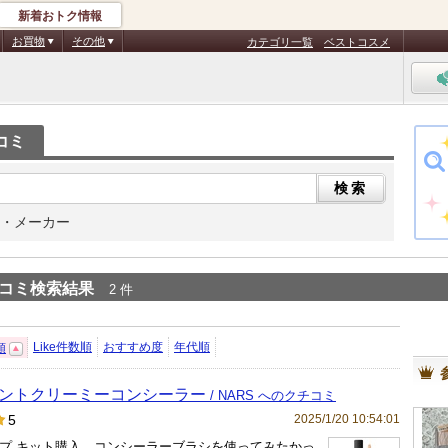
新着おトク情報
お買物
その他
カテゴリ一覧
ベストコスメ
コミ
・メーカー
コミ検索結果
2 件
Like件数順
おすすめ度
年代順
順
ントクリーミーコンシーラー
/ NARS へのクチコミ
2025/1/20 10:54:01
5
プ キット購入。コンシーラーブラシを使ってみたかっ