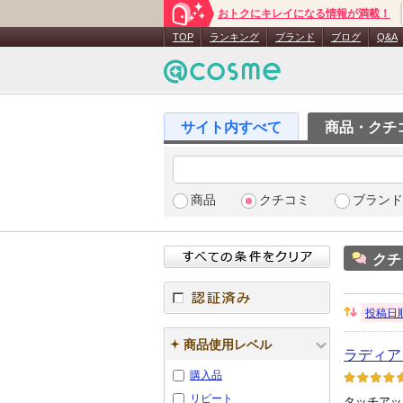
おトクにキレイになる情報が満載！
TOP
ランキング
ブランド
ブログ
Q&A
商品・クチ
商品
クチコミ
ブランド
クチ
投稿日
並
認証済み
び
商品使用レベル
ラディア
替
え：
購入品
リピート
タッチアッ