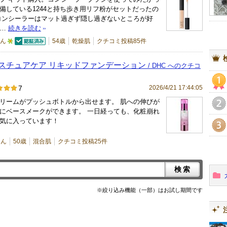
備している1244と持ち歩き用リフ粉がセットだったの
コンシーラーはマット過ぎず隠し過ぎないところが好
的…
続きを読む
さん
54歳
乾燥肌
クチコミ投稿85件
認証済
5
人
イスチュアケア リキッドファンデーション
/ DHC へのクチコ
以
上
2026/4/21 17:44:05
7
1
の
リームがプッシュボトルから出せます。 肌への伸びが
メ
にベースメークができます。 一日経っても、化粧崩れ
2
気に入っています！
ン
バ
3
さん
50歳
混合肌
クチコミ投稿25件
ー
に
お
気
※絞り込み機能（一部）はお試し期間です
に
入
り