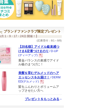
ブランドファンクラブ限定プレゼント
月 1・9・17・24日 開催！】
(応募受付：8/1～8/8)
【20名様】アイドル級束感つ
けま&定番つけまのり
/ D-UP
(ディーアップ)
黄金バランスの束感でアイド
現
ル級のまつげに！
美髪を育むデルメッドのヘア
品
エッセンスをお届け！
/ DERM
ED(デルメッド)
髪をふんわりとボリュームア
現
ップさせたい方へ
プレゼントをもっとみる
品