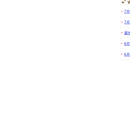
W
7
7
紫
6
6