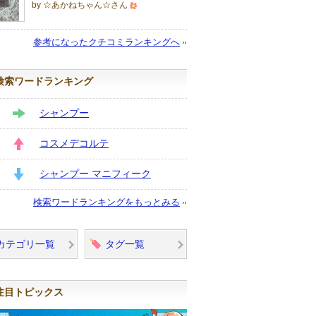
by ☆あかねちゃん☆さん
500
人
参考になったクチコミランキングへ
以
上
検索ワードランキング
の
メ
シャンプー
ン
STAY
バ
コスメデコルテ
ー
UP
に
シャンプー マニフィーク
お
DOWN
検索ワードランキングをもっとみる
気
に
入
カテゴリ一覧
タグ一覧
り
登
録
注目トピックス
さ