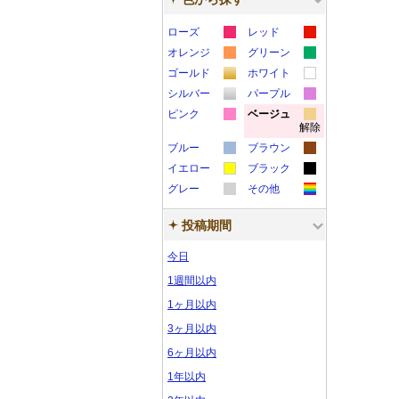
ローズ
レッド
カ
カ
オレンジ
グリーン
カ
カ
ラ
ラ
ゴールド
ホワイト
カ
カ
ラ
ラ
ー
ー
シルバー
パープル
カ
カ
ラ
ラ
ー
ー
サ
サ
ピンク
ベージュ
解除
カ
カ
ラ
ラ
ー
ー
サ
サ
ン
ン
ブルー
ブラウン
ラ
ラ
ー
ー
サ
サ
ン
ン
プ
プ
カ
カ
イエロー
ブラック
ー
ー
サ
サ
ン
ン
プ
プ
ル
ル
カ
カ
ラ
ラ
グレー
その他
サ
サ
ン
ン
プ
プ
ル
ル
カ
カ
ラ
ラ
ー
ー
ン
ン
プ
プ
ル
ル
投稿期間
ラ
ラ
ー
ー
サ
サ
プ
プ
ル
ル
ー
ー
サ
サ
ン
ン
今日
ル
ル
サ
サ
ン
ン
プ
プ
1週間以内
ン
ン
プ
プ
ル
ル
1ヶ月以内
プ
プ
ル
ル
3ヶ月以内
ル
ル
6ヶ月以内
1年以内