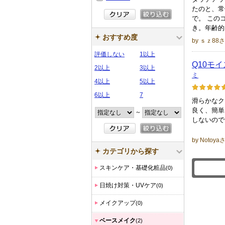
たのと、常
で。 この
き。年齢
おすすめ度
by ｓｚ88
評価しない
1以上
Q10モ
2以上
3以上
ミ
4以上
5以上
6以上
7
滑らかなク
良く、簡単
～
しないので
by Notoya
カテゴリから探す
スキンケア・基礎化粧品
(0)
日焼け対策・UVケア
(0)
メイクアップ
(0)
ベースメイク
(2)