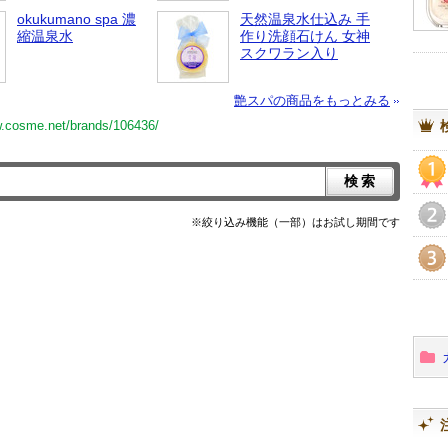
okukumano spa 濃
天然温泉水仕込み 手
縮温泉水
作り洗顔石けん 女神
スクワラン入り
艶スパの商品をもっとみる
w.cosme.net/brands/106436/
1
※絞り込み機能（一部）はお試し期間です
2
3