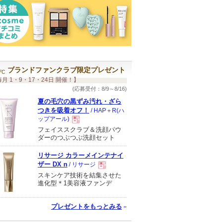
ブランドファンクラブ限定プレゼント
月 1・9・17・24日 開催！】
(応募受付：8/9～8/16)
夏の毛穴の黒ずみ汚れ・ざら
つきを吸着オフ！
/ HAP＋R(ハ
ップアール)
フェイススクラブ＆洗顔パウ
現
ダーのつぶつぶ洗顔セット
リサージ カラーメインテナイ
品
ザー DX n
/ リサージ
スキンケア技術を結集させた
現
進化型＊1美容液ファンデ
品
プレゼントをもっとみる