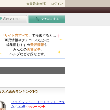
会員登録(無料)
ログイン
私のクチコミ
クチコミする
「サイト内すべて」
で検索すると…
商品情報やクチコミのほかに、
編集部おすすめ
美容情報
や、
みんなの
美容記事
、
ヘルプなどが探せます。
コスメ総合ランキング1位
フェイシャル トリートメント セラ
ム
/
SK-II