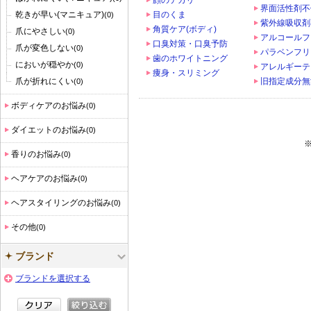
顔のテカリ
界面活性剤不
乾きが早い(マニキュア)
目のくま
(0)
紫外線吸収剤
角質ケア(ボディ)
爪にやさしい
(0)
アルコールフ
口臭対策・口臭予防
爪が変色しない
(0)
パラベンフリ
歯のホワイトニング
においが穏やか
(0)
アレルギーテ
痩身・スリミング
爪が折れにくい
旧指定成分無
(0)
ボディケアのお悩み
(0)
ダイエットのお悩み
(0)
香りのお悩み
(0)
ヘアケアのお悩み
(0)
ヘアスタイリングのお悩み
(0)
その他
(0)
ブランド
ブランドを選択する