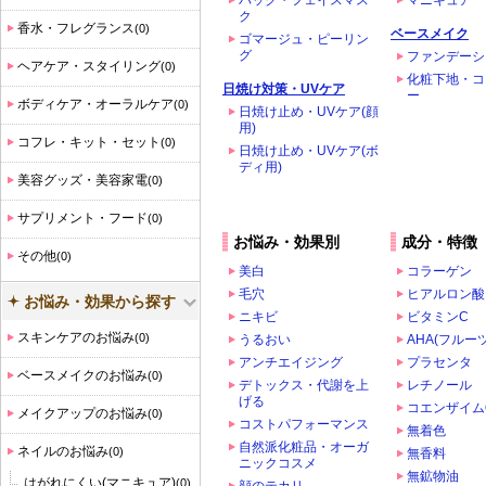
パック・フェイスマス
マニキュア
ク
香水・フレグランス
(0)
ベースメイク
ゴマージュ・ピーリン
グ
ファンデーシ
ヘアケア・スタイリング
(0)
化粧下地・コ
日焼け対策・UVケア
ー
ボディケア・オーラルケア
(0)
日焼け止め・UVケア(顔
用)
コフレ・キット・セット
(0)
日焼け止め・UVケア(ボ
ディ用)
美容グッズ・美容家電
(0)
サプリメント・フード
(0)
お悩み・効果別
成分・特徴
その他
(0)
美白
コラーゲン
毛穴
ヒアルロン酸
お悩み・効果から探す
ニキビ
ビタミンC
スキンケアのお悩み
(0)
うるおい
AHA(フルー
アンチエイジング
プラセンタ
ベースメイクのお悩み
(0)
デトックス・代謝を上
レチノール
げる
コエンザイム
メイクアップのお悩み
(0)
コストパフォーマンス
無着色
自然派化粧品・オーガ
ネイルのお悩み
(0)
無香料
ニックコスメ
無鉱物油
はがれにくい(マニキュア)
(0)