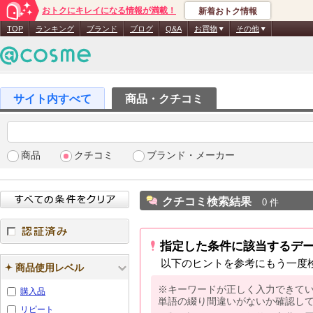
おトクにキレイになる情報が満載！
新着おトク情報
TOP
ランキング
ブランド
ブログ
Q&A
お買物
その他
商品・クチコミ
商品
クチコミ
ブランド・メーカー
クチコミ検索結果
0 件
指定した条件に該当するデ
認証済み
以下のヒントを参考にもう一度
商品使用レベル
※キーワードが正しく入力できて
購入品
単語の綴り間違いがないか確認し
リピート