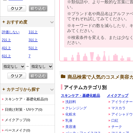
※類似語や、より一般的な言葉に
い。
※ブランド名や商品名はアルファ
てそれぞれ試してみてください。
おすすめ度
※キーワードの数を減らしたり、
みてください。
評価しない
1以上
※検索条件を変える、または少な
2以上
3以上
ださい。
4以上
5以上
6以上
7
～
商品検索で人気のコスメ美容
アイテムカテゴリ別
カテゴリから探す
スキンケア・基礎化粧品
メイクアップ
スキンケア・基礎化粧品
(0)
洗顔料
アイライナー
クレンジング
マスカラ
日焼け対策・UVケア
(0)
化粧水
アイシャドウ
メイクアップ
(0)
乳液
口紅
美容液
チーク
ベースメイク
(0)