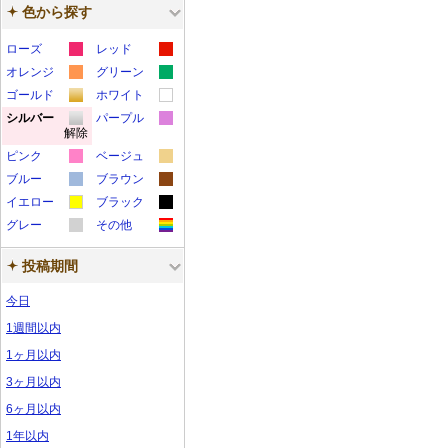
色から探す
ローズ
レッド
カ
カ
オレンジ
グリーン
カ
カ
ラ
ラ
ゴールド
ホワイト
カ
カ
ラ
ラ
ー
ー
シルバー
パープル
解除
カ
カ
ラ
ラ
ー
ー
サ
サ
ピンク
ベージュ
ラ
ラ
ー
ー
サ
サ
ン
ン
カ
カ
ブルー
ブラウン
ー
ー
サ
サ
ン
ン
プ
プ
カ
カ
ラ
ラ
イエロー
ブラック
サ
サ
ン
ン
プ
プ
ル
ル
カ
カ
ラ
ラ
ー
ー
グレー
その他
ン
ン
プ
プ
ル
ル
カ
カ
ラ
ラ
ー
ー
サ
サ
プ
プ
ル
ル
投稿期間
ラ
ラ
ー
ー
サ
サ
ン
ン
ル
ル
ー
ー
サ
サ
ン
ン
プ
プ
今日
サ
サ
ン
ン
プ
プ
ル
ル
1週間以内
ン
ン
プ
プ
ル
ル
1ヶ月以内
プ
プ
ル
ル
3ヶ月以内
ル
ル
6ヶ月以内
1年以内