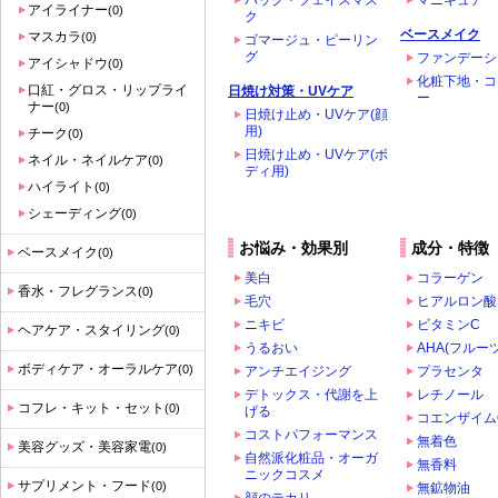
パック・フェイスマス
マニキュア
アイライナー
(0)
ク
ベースメイク
マスカラ
(0)
ゴマージュ・ピーリン
グ
ファンデーシ
アイシャドウ
(0)
化粧下地・コ
口紅・グロス・リップライ
日焼け対策・UVケア
ー
ナー
(0)
日焼け止め・UVケア(顔
用)
チーク
(0)
日焼け止め・UVケア(ボ
ネイル・ネイルケア
(0)
ディ用)
ハイライト
(0)
シェーディング
(0)
お悩み・効果別
成分・特徴
ベースメイク
(0)
美白
コラーゲン
香水・フレグランス
(0)
毛穴
ヒアルロン酸
ニキビ
ビタミンC
ヘアケア・スタイリング
(0)
うるおい
AHA(フルー
ボディケア・オーラルケア
(0)
アンチエイジング
プラセンタ
デトックス・代謝を上
レチノール
コフレ・キット・セット
(0)
げる
コエンザイム
コストパフォーマンス
無着色
美容グッズ・美容家電
(0)
自然派化粧品・オーガ
無香料
ニックコスメ
サプリメント・フード
(0)
無鉱物油