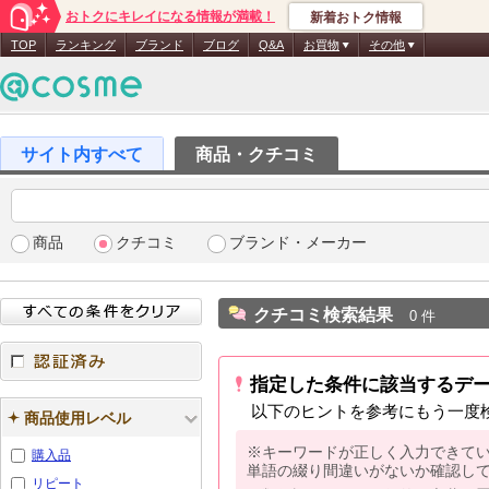
おトクにキレイになる情報が満載！
新着おトク情報
TOP
ランキング
ブランド
ブログ
Q&A
お買物
その他
商品・クチコミ
商品
クチコミ
ブランド・メーカー
クチコミ検索結果
0 件
指定した条件に該当するデ
認証済み
以下のヒントを参考にもう一度
商品使用レベル
※キーワードが正しく入力できて
購入品
単語の綴り間違いがないか確認し
リピート