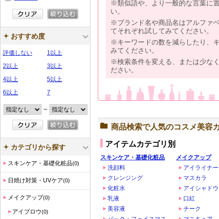
※類似語や、より一般的な言葉に
い。
※ブランド名や商品名はアルファ
てそれぞれ試してみてください。
おすすめ度
※キーワードの数を減らしたり、
みてください。
評価しない
1以上
※検索条件を変える、または少な
2以上
3以上
ださい。
4以上
5以上
6以上
7
～
商品検索で人気のコスメ美容
アイテムカテゴリ別
カテゴリから探す
スキンケア・基礎化粧品
メイクアップ
スキンケア・基礎化粧品
(0)
洗顔料
アイライナー
クレンジング
マスカラ
日焼け対策・UVケア
(0)
化粧水
アイシャドウ
メイクアップ
(0)
乳液
口紅
美容液
チーク
アイブロウ
(0)