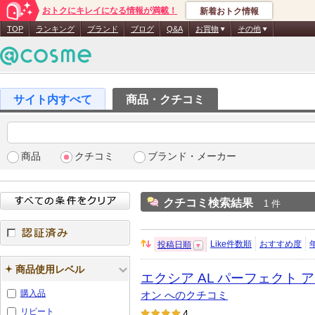
おトクにキレイになる情報が満載！
新着おトク情報
TOP
ランキング
ブランド
ブログ
Q&A
お買物
その他
商品・クチコミ
商品
クチコミ
ブランド・メーカー
クチコミ検索結果
1 件
Like件数順
おすすめ度
投稿日順
並
認証済み
び
商品使用レベル
エクシア AL パーフェクト
替
え：
購入品
オン へのクチコミ
リピート
4