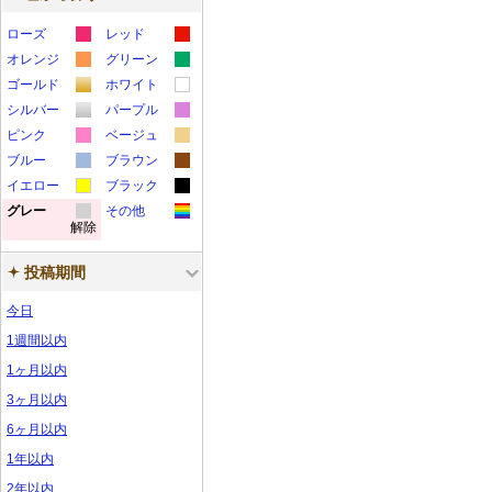
ローズ
レッド
カ
カ
オレンジ
グリーン
カ
カ
ラ
ラ
ゴールド
ホワイト
カ
カ
ラ
ラ
ー
ー
シルバー
パープル
カ
カ
ラ
ラ
ー
ー
サ
サ
ピンク
ベージュ
カ
カ
ラ
ラ
ー
ー
サ
サ
ブルー
ン
ブラウン
ン
カ
カ
ラ
ラ
ー
ー
サ
サ
イエロー
ン
ブラック
ン
プ
プ
カ
カ
ラ
ラ
ー
ー
サ
サ
グレー
ン
その他
ン
プ
プ
ル
ル
解除
カ
カ
ラ
ラ
ー
ー
サ
サ
ン
ン
プ
プ
ル
ル
ラ
ラ
ー
ー
サ
サ
ン
ン
プ
プ
ル
ル
投稿期間
ー
ー
サ
サ
ン
ン
プ
プ
ル
ル
今日
サ
サ
ン
ン
プ
プ
ル
ル
ン
ン
プ
プ
ル
ル
1週間以内
プ
プ
ル
ル
1ヶ月以内
ル
ル
3ヶ月以内
6ヶ月以内
1年以内
2年以内