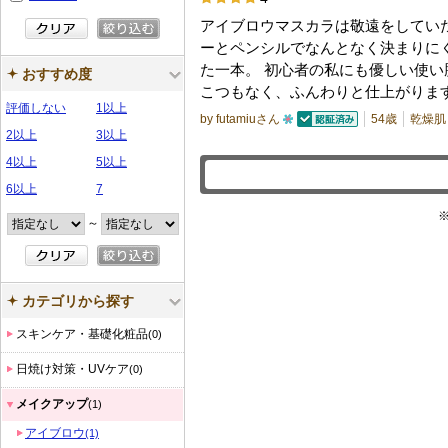
アイブロウマスカラは敬遠をしてい
ーとペンシルでなんとなく決まりに
た一本。 初心者の私にも優しい使い
おすすめ度
こつもなく、ふんわりと仕上がりま
評価しない
1以上
by futamiuさん
54歳
乾燥肌
2以上
3以上
認証済
1
0
4以上
5以上
人
6以上
7
以
～
上
の
メ
カテゴリから探す
ン
バ
スキンケア・基礎化粧品
(0)
ー
日焼け対策・UVケア
(0)
に
お
メイクアップ
(1)
気
アイブロウ
(1)