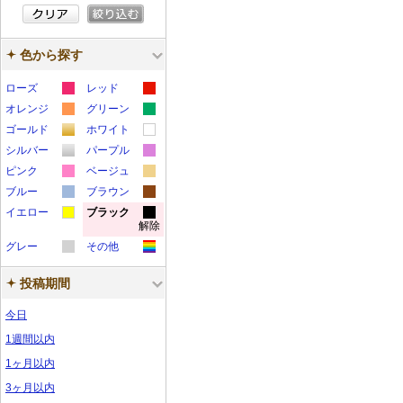
す
登
録
色から探す
さ
れ
ローズ
レッド
て
カ
カ
オレンジ
グリーン
い
カ
カ
ラ
ラ
ゴールド
ホワイト
ま
カ
カ
ラ
ラ
ー
ー
シルバー
パープル
カ
カ
す
ラ
ラ
ー
ー
サ
サ
ピンク
ベージュ
カ
カ
ラ
ラ
ー
ー
サ
サ
ブルー
ン
ブラウン
ン
カ
カ
ラ
ラ
ー
ー
サ
サ
イエロー
ン
ブラック
ン
プ
プ
解除
カ
カ
ラ
ラ
ー
ー
サ
サ
ン
ン
プ
プ
ル
ル
グレー
その他
ラ
ラ
ー
ー
サ
サ
ン
ン
プ
プ
ル
ル
カ
カ
ー
ー
サ
サ
ン
ン
プ
プ
ル
ル
投稿期間
ラ
ラ
サ
サ
ン
ン
プ
プ
ル
ル
ー
ー
今日
ン
ン
プ
プ
ル
ル
サ
サ
プ
プ
ル
ル
1週間以内
ン
ン
ル
ル
1ヶ月以内
プ
プ
3ヶ月以内
ル
ル