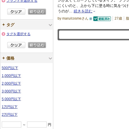
シが太くてカーブしているタイプ。 ブラ
ブランドを選択する
にくいのと、上から下に塗る時に気をつけ
の
うのが…
続きを読む
メ
by maru/cosmeさん
27歳
ン
認証済
1
タグ
バ
0
ー
タグを選択する
人
に
以
お
上
気
価格
の
に
メ
500円以下
入
ン
り
1,000円以下
バ
登
2,000円以下
ー
録
3,000円以下
に
さ
5,000円以下
お
れ
気
1万円以下
て
に
2万円以下
い
入
ま
～
円
り