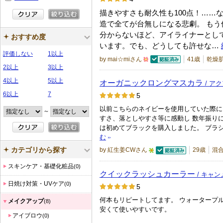
描きやすさも耐久性も100点！……
造で全てが台無しになる悲劇。 もう
分からないほど、アイライナーとし
おすすめ度
います。でも、どうしても許せな…
評価しない
1以上
by mai☆miさん
41歳
乾燥
2以上
3以上
認証済
5
0
4以上
5以上
オーガニックロングマスカラ
/ ア
0
6以上
7
5
人
以前こちらのネイビーを使用していた際に
～
以
すさ、落としやすさ等に感動し 数年振りに
は初めてブラックを購入しました。 ブラ
上
む
の
カテゴリから探す
by 紅生姜CWさん
29歳
混
メ
認証済
5
ン
スキンケア・基礎化粧品
(0)
人
クイックラッシュカーラー
/ キャ
バ
以
日焼け対策・UVケア
(0)
5
ー
上
に
何本もリピートしてます。 ウォータープル
メイクアップ
(8)
の
安くて使いやすいです。
お
アイブロウ
(0)
メ