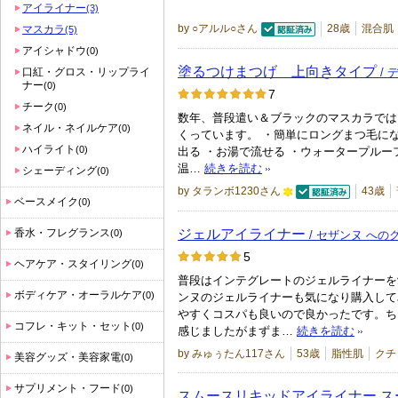
気
アイライナー
(3)
ン
に
by ○アルル○さん
28歳
混合肌
マスカラ
(5)
バ
入
認証済
アイシャドウ
(0)
ー
り
塗るつけまつげ 上向きタイプ
/ 
口紅・グロス・リップライ
に
ナー
登
(0)
7
お
チーク
録
(0)
数年、普段遣い＆ブラックのマスカラでは
気
ネイル・ネイルケア
さ
(0)
くっています。 ・簡単にロングまつ毛にな
に
ハイライト
れ
(0)
出る ・お湯で流せる ・ウォータープルー
入
温…
続きを読む
シェーディング
て
(0)
り
by タランボ1230さん
43歳
い
ベースメイク
(0)
登
認証済
1
ま
録
0
ジェルアイライナー
香水・フレグランス
(0)
/ セザンヌ への
す
さ
0
5
ヘアケア・スタイリング
(0)
れ
人
普段はインテグレートのジェルライナーを
て
以
ボディケア・オーラルケア
(0)
ンヌのジェルライナーも気になり購入して
い
やすくコスパも良いので良かったです。ち
上
コフレ・キット・セット
(0)
感じましたがまずま…
続きを読む
ま
の
by みゅぅたん117さん
53歳
脂性肌
クチ
す
メ
美容グッズ・美容家電
(0)
ン
サプリメント・フード
(0)
スムースリキッドアイライナー ス