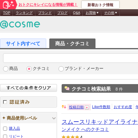
おトクにキレイになる情報が満載！
新着おトク情報
TOP
ランキング
ブランド
ブログ
Q&A
お買物
その他
商品・クチコミ
商品
クチコミ
ブランド・メーカー
クチコミ検索結果
8 件
Like件数順
おすすめ度
投稿日順
並
認証済み
び
商品使用レベル
スムースリキッドアイライナ
替
え：
購入品
ンメイク へのクチコミ
リピート
4