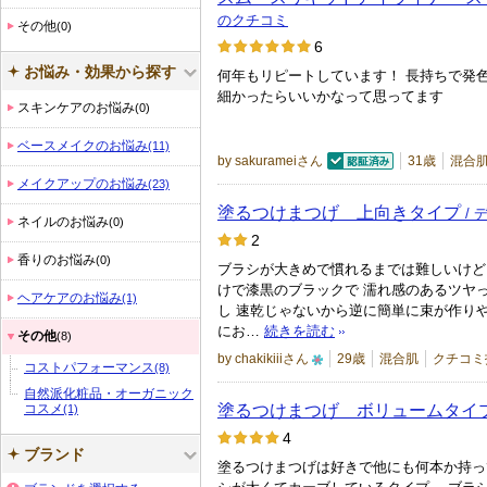
バ
のクチコミ
その他
ー
(0)
6
に
お悩み・効果から探す
何年もリピートしています！ 長持ちで発色
お
細かったらいいかなって思ってます
気
スキンケアのお悩み
(0)
に
ベースメイクのお悩み
(11)
入
by sakurameiさん
31歳
混合
認証済
り
メイクアップのお悩み
(23)
登
塗るつけまつげ 上向きタイプ
/ 
ネイルのお悩み
(0)
録
2
香りのお悩み
(0)
さ
ブラシが大きめで慣れるまでは難しいけど
れ
けで漆黒のブラックで 濡れ感のあるツヤ
ヘアケアのお悩み
(1)
し 速乾じゃないから逆に簡単に束が作りや
て
にお…
続きを読む
その他
(8)
い
by chakikiiiさん
29歳
混合肌
クチコミ
ま
コストパフォーマンス
(8)
1
す
自然派化粧品・オーガニック
0
塗るつけまつげ ボリュームタイ
コスメ
(1)
人
4
ブランド
以
塗るつけまつげは好きで他にも何本か持っ
上