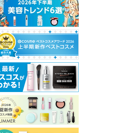
れ
て
い
ま
す