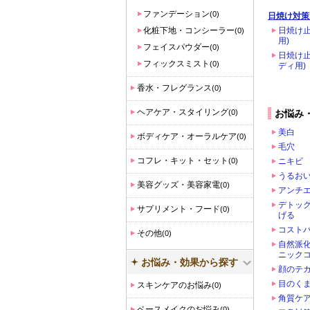
ファンデーション
(0)
日焼け対策
化粧下地・コンシーラー
日焼け止
(0)
用)
フェイスパウダー
(0)
日焼け止
フィックスミスト
(0)
ディ用)
香水・フレグランス
(0)
ヘアケア・スタイリング
(0)
お悩み
美白
ボディケア・オーラルケア
(0)
毛穴
コフレ・キット・セット
(0)
ニキビ
うるお
美容グッズ・美容家電
(0)
アンチ
デトッ
サプリメント・フード
(0)
げる
コスト
その他
(0)
自然派
ニック
お悩み・効果から探す
顔のテ
目のく
スキンケアのお悩み
(0)
角質ケア
ベースメイクのお悩み
(0)