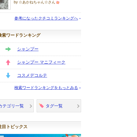
by ☆あかねちゃん☆さん
500
人
参考になったクチコミランキングへ
以
上
検索ワードランキング
の
メ
シャンプー
ン
STAY
バ
シャンプー マニフィーク
ー
UP
に
コスメデコルテ
お
DOWN
検索ワードランキングをもっとみる
気
に
入
カテゴリ一覧
タグ一覧
り
登
録
注目トピックス
さ