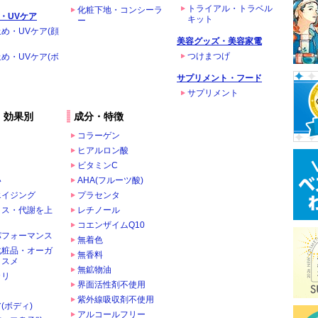
トライアル・トラベル
化粧下地・コンシーラ
・UVケア
キット
ー
め・UVケア(顔
美容グッズ・美容家電
つけまつげ
め・UVケア(ボ
サプリメント・フード
サプリメント
・効果別
成分・特徴
コラーゲン
ヒアルロン酸
ビタミンC
い
AHA(フルーツ酸)
エイジング
プラセンタ
クス・代謝を上
レチノール
コエンザイムQ10
パフォーマンス
無着色
化粧品・オーガ
無香料
コスメ
無鉱物油
カリ
界面活性剤不使用
ま
紫外線吸収剤不使用
(ボディ)
アルコールフリー