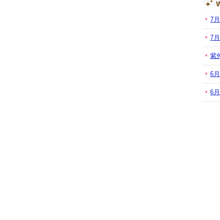
W
7
7
紫
6
6