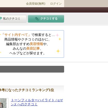
会員登録(無料)
ログイン
私のクチコミ
クチコミする
「サイト内すべて」
で検索すると…
商品情報やクチコミのほかに、
編集部おすすめ
美容情報
や、
みんなの
美容記事
、
ヘルプなどが探せます。
参考になったクチコミランキング1位
トーンフィルターハイライト
/ セザ
へのクチコミ
ンヌ