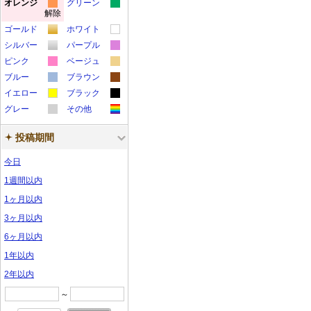
カ
カ
オレンジ
グリーン
解除
カ
カ
ラ
ラ
ゴールド
ホワイト
ラ
ラ
ー
ー
カ
カ
シルバー
パープル
ー
ー
サ
サ
カ
カ
ラ
ラ
ピンク
ベージュ
サ
サ
ン
ン
カ
カ
ラ
ラ
ー
ー
ブルー
ブラウン
ン
ン
プ
プ
カ
カ
ラ
ラ
ー
ー
サ
サ
イエロー
ブラック
プ
プ
ル
ル
カ
カ
ラ
ラ
ー
ー
サ
サ
グレー
ン
その他
ン
ル
ル
カ
カ
ラ
ラ
ー
ー
サ
サ
ン
ン
プ
プ
投稿期間
ラ
ラ
ー
ー
サ
サ
ン
ン
プ
プ
ル
ル
ー
ー
サ
サ
ン
ン
プ
プ
ル
ル
今日
サ
サ
ン
ン
プ
プ
ル
ル
1週間以内
ン
ン
プ
プ
ル
ル
1ヶ月以内
プ
プ
ル
ル
3ヶ月以内
ル
ル
6ヶ月以内
1年以内
2年以内
～