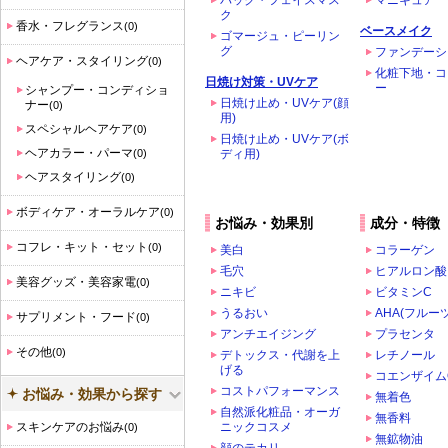
パック・フェイスマス
マニキュア
ク
香水・フレグランス
(0)
ベースメイク
ゴマージュ・ピーリン
グ
ファンデーシ
ヘアケア・スタイリング
(0)
化粧下地・コ
日焼け対策・UVケア
ー
シャンプー・コンディショ
日焼け止め・UVケア(顔
ナー
(0)
用)
スペシャルヘアケア
(0)
日焼け止め・UVケア(ボ
ヘアカラー・パーマ
(0)
ディ用)
ヘアスタイリング
(0)
ボディケア・オーラルケア
(0)
お悩み・効果別
成分・特徴
コフレ・キット・セット
(0)
美白
コラーゲン
毛穴
ヒアルロン酸
美容グッズ・美容家電
(0)
ニキビ
ビタミンC
うるおい
AHA(フルー
サプリメント・フード
(0)
アンチエイジング
プラセンタ
その他
(0)
デトックス・代謝を上
レチノール
げる
コエンザイム
コストパフォーマンス
お悩み・効果から探す
無着色
自然派化粧品・オーガ
無香料
スキンケアのお悩み
ニックコスメ
(0)
無鉱物油