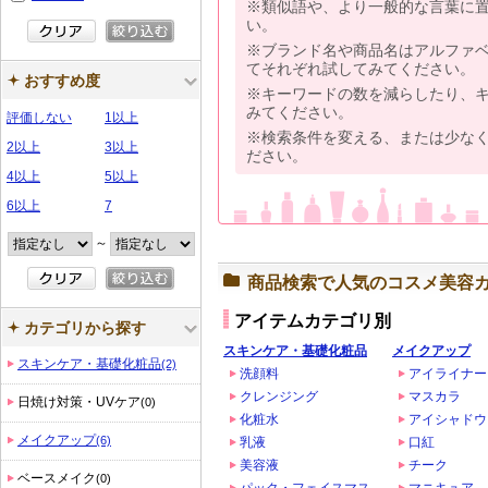
※類似語や、より一般的な言葉に
い。
※ブランド名や商品名はアルファ
てそれぞれ試してみてください。
おすすめ度
※キーワードの数を減らしたり、
みてください。
評価しない
1以上
※検索条件を変える、または少な
2以上
3以上
ださい。
4以上
5以上
6以上
7
～
商品検索で人気のコスメ美容
アイテムカテゴリ別
カテゴリから探す
スキンケア・基礎化粧品
メイクアップ
スキンケア・基礎化粧品
(2)
洗顔料
アイライナー
クレンジング
マスカラ
日焼け対策・UVケア
(0)
化粧水
アイシャドウ
メイクアップ
(6)
乳液
口紅
美容液
チーク
ベースメイク
(0)