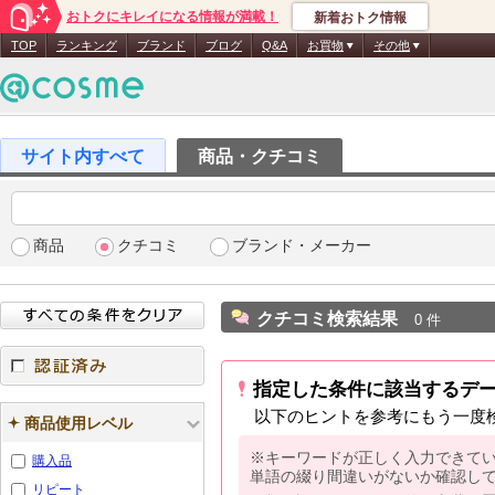
おトクにキレイになる情報が満載！
新着おトク情報
TOP
ランキング
ブランド
ブログ
Q&A
お買物
その他
商品・クチコミ
商品
クチコミ
ブランド・メーカー
クチコミ検索結果
0 件
指定した条件に該当するデ
認証済み
以下のヒントを参考にもう一度
商品使用レベル
※キーワードが正しく入力できて
購入品
単語の綴り間違いがないか確認し
リピート