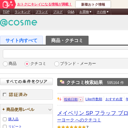
おトクにキレイになる情報が満載！
新着おトク情報
TOP
ランキング
ブランド
ブログ
Q&A
お買物
その他
商品・クチコミ
商品
クチコミ
ブランド・メーカー
クチコミ検索結果
595164 件
Like件数順
おすすめ度
投稿日順
並
認証済み
び
商品使用レベル
メイベリン SP フラッフ ブ
替
え：
購入品
ーヨーク へのクチコミ
リピート
7