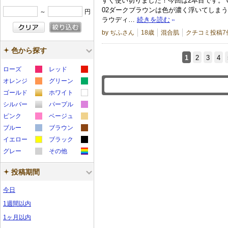
すぐ使い切りました！今回は2本目です。 
02ダークブラウンは色が濃く浮いてしまう
～
円
ラウディ…
続きを読む
by ぢふさん
18歳
混合肌
クチコミ投稿7
色から探す
1
2
3
4
ローズ
レッド
カ
カ
オレンジ
グリーン
カ
カ
ラ
ラ
ゴールド
ホワイト
カ
カ
ラ
ラ
ー
ー
シルバー
パープル
カ
カ
ラ
ラ
ー
ー
サ
サ
ピンク
ベージュ
カ
カ
ラ
ラ
ー
ー
サ
サ
ブルー
ン
ブラウン
ン
カ
カ
ラ
ラ
ー
ー
サ
サ
イエロー
ン
ブラック
ン
プ
プ
カ
カ
ラ
ラ
ー
ー
サ
サ
グレー
ン
その他
ン
プ
プ
ル
ル
カ
カ
ラ
ラ
ー
ー
サ
サ
ン
ン
プ
プ
ル
ル
投稿期間
ラ
ラ
ー
ー
サ
サ
ン
ン
プ
プ
ル
ル
ー
ー
サ
サ
ン
ン
プ
プ
ル
ル
今日
サ
サ
ン
ン
プ
プ
ル
ル
1週間以内
ン
ン
プ
プ
ル
ル
1ヶ月以内
プ
プ
ル
ル