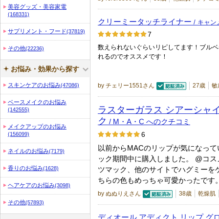
美容グッズ・美容家電
(168331)
クリーミータッチライナー
/ キャ
サプリメント・フード
(37819)
7
数えられないぐらいリピしてます！ブルベ
その他
(22236)
れるのでオススメです！
お悩み・効果から探す
スキンケアのお悩み
(47086)
by チェリー1551さん
27歳
敏
認証済
ベースメイクのお悩み
ラスターガラス シアーシャ
(142555)
ク
/ M・A・C へのクチコミ
メイクアップのお悩み
(156099)
6
以前からMACのリップが気になって
ネイルのお悩み
(7179)
ック期間中に購入しました。 @コス
香りのお悩み
(1628)
ツマック、他のサイトでハグミーをゲ
ちらの色もめっちゃ可愛かったです
ヘアケアのお悩み
(3098)
by ぬぬりえさん
38歳
乾燥肌
認証済
その他
(57893)
ディオール アディクト リップ グ