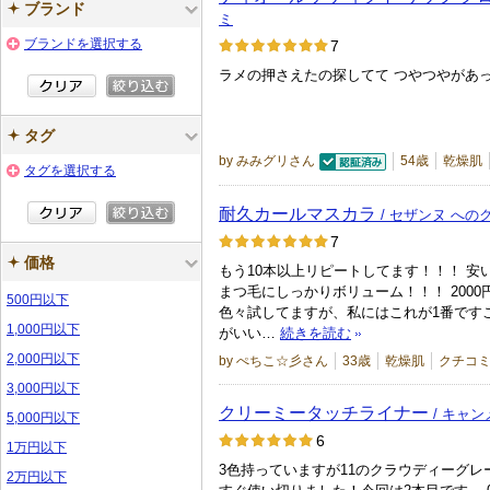
ブランド
ミ
ブランドを選択する
7
ラメの押さえたの探してて つやつやがあ
タグ
by みみグリさん
54歳
乾燥肌
タグを選択する
認証済
耐久カールマスカラ
/ セザンヌ への
7
価格
もう10本以上リピートしてます！！！ 安
まつ毛にしっかりボリューム！！！ 200
500円以下
色々試してますが、私にはこれが1番です
1,000円以下
がいい…
続きを読む
2,000円以下
by ぺちこ☆彡さん
33歳
乾燥肌
クチコミ
3,000円以下
クリーミータッチライナー
/ キャ
5,000円以下
6
1万円以下
3色持っていますが11のクラウディーグレ
2万円以下