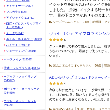
アイブロウ
(76381)
イシャドウを組み合わせたメイクを
アイライナー
(62755)
しました。 涙袋にメイクする時一番
マスカラ
(64328)
す。 目の下にクマがありそのまま
アイシャドウ
(115761)
by シーズーみんくさん
24歳
乾燥肌
クチ
口紅・グロス・リップライ
ナー
(171441)
ヴィセ リシェ アイブロウペンシ
チーク
(91148)
ネイル・ネイルケア
(28323)
4
ハイライト
(49011)
グレーを探して初めて購入しました。 描
シェーディング
うなのでいいです。 最後まで使ってから
(29601)
います。
ベースメイク
(515365)
by ぽんこぽんすけぽんきちさん
56歳
普通
香水・フレグランス
(41855)
ヘアケア・スタイリング
ABC-Gリップセラム
/ ドクターケイ
(345047)
4
ボディケア・オーラルケア
夜寝る前に使用しています。 少量で潤っ
(244819)
す。 ほのかに良い匂いもするような気がし
のでもう少しお安くなるといいなと思いま
コフレ・キット・セット
(40021)
by rerere5664さん
35歳
乾燥肌
クチコミ