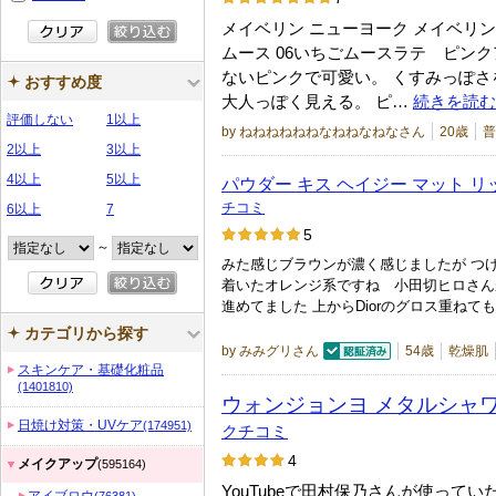
メイベリン ニューヨーク メイベリン
ムース 06いちごムースラテ ピンク
ないピンクで可愛い。 くすみっぽさ
おすすめ度
大人っぽく見える。 ピ…
続きを読む
評価しない
1以上
by ねねねねねねなねねなねなさん
20歳
普
2以上
3以上
4以上
5以上
パウダー キス ヘイジー マット 
チコミ
6以上
7
5
～
みた感じブラウンが濃く感じましたが つ
着いたオレンジ系ですね 小田切ヒロさん
進めてました 上からDiorのグロス重ねて
カテゴリから探す
by みみグリさん
54歳
乾燥肌
認証済
スキンケア・基礎化粧品
(1401810)
ウォンジョンヨ メタルシャ
日焼け対策・UVケア
(174951)
クチコミ
4
メイクアップ
(595164)
YouTubeで田村保乃さんが使って