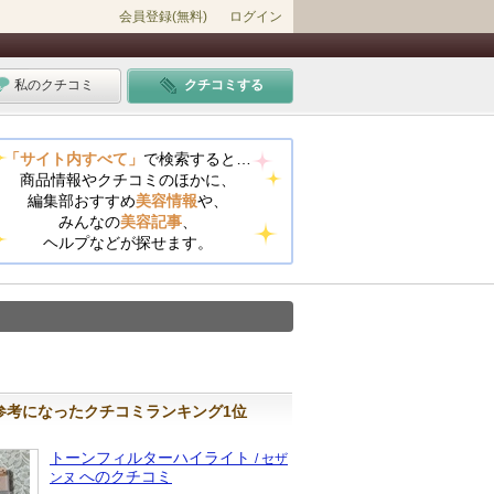
会員登録(無料)
ログイン
私のクチコミ
クチコミする
「サイト内すべて」
で検索すると…
商品情報やクチコミのほかに、
編集部おすすめ
美容情報
や、
みんなの
美容記事
、
ヘルプなどが探せます。
参考になったクチコミランキング1位
トーンフィルターハイライト
/ セザ
へのクチコミ
ンヌ