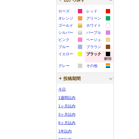
ローズ
レッド
カ
カ
オレンジ
グリーン
カ
カ
ラ
ラ
ゴールド
ホワイト
カ
カ
ラ
ラ
ー
ー
シルバー
パープル
カ
カ
ラ
ラ
ー
ー
サ
サ
ピンク
ベージュ
カ
カ
ラ
ラ
ー
ー
サ
サ
ブルー
ン
ブラウン
ン
カ
カ
ラ
ラ
ー
ー
サ
サ
イエロー
ン
ブラック
ン
プ
プ
解除
カ
カ
ラ
ラ
ー
ー
サ
サ
ン
ン
プ
プ
ル
ル
グレー
その他
ラ
ラ
ー
ー
サ
サ
ン
ン
プ
プ
ル
ル
カ
カ
ー
ー
サ
サ
ン
ン
プ
プ
ル
ル
投稿期間
ラ
ラ
サ
サ
ン
ン
プ
プ
ル
ル
ー
ー
今日
ン
ン
プ
プ
ル
ル
サ
サ
プ
プ
ル
ル
1週間以内
ン
ン
ル
ル
1ヶ月以内
プ
プ
3ヶ月以内
ル
ル
6ヶ月以内
1年以内