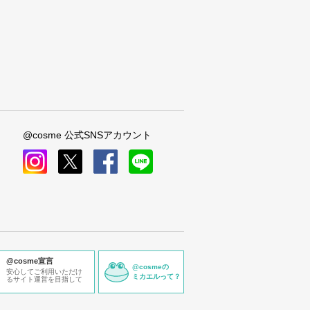
@cosme 公式SNSアカウント
instagram
x
facebook
line
@cosme宣言
@cosmeの
安心してご利用いただけ
ミカエルって？
るサイト運営を目指して