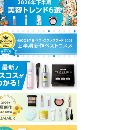
れ
て
い
ま
す