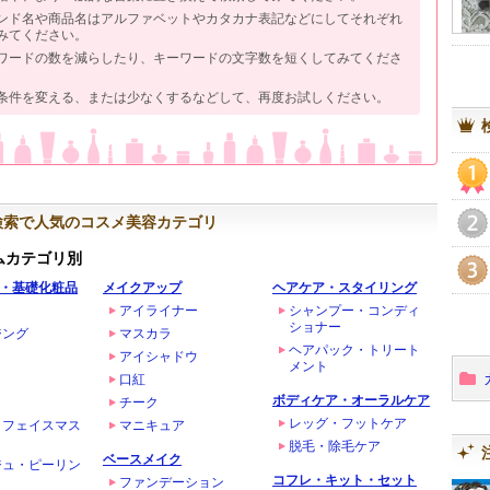
ンド名や商品名はアルファベットやカタカナ表記などにしてそれぞれ
みてください。
ワードの数を減らしたり、キーワードの文字数を短くしてみてくださ
条件を変える、または少なくするなどして、再度お試しください。
1
検索で人気のコスメ美容カテゴリ
2
ムカテゴリ別
・基礎化粧品
メイクアップ
ヘアケア・スタイリング
3
アイライナー
シャンプー・コンディ
ショナー
ジング
マスカラ
ヘアパック・トリート
アイシャドウ
メント
口紅
ボディケア・オーラルケア
チーク
レッグ・フットケア
・フェイスマス
マニキュア
脱毛・除毛ケア
ベースメイク
ジュ・ピーリン
コフレ・キット・セット
ファンデーション