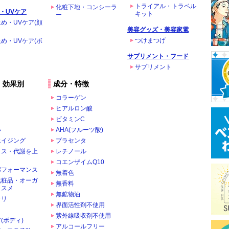
トライアル・トラベル
化粧下地・コンシーラ
・UVケア
キット
ー
め・UVケア(顔
美容グッズ・美容家電
つけまつげ
め・UVケア(ボ
サプリメント・フード
サプリメント
・効果別
成分・特徴
コラーゲン
ヒアルロン酸
ビタミンC
い
AHA(フルーツ酸)
エイジング
プラセンタ
クス・代謝を上
レチノール
コエンザイムQ10
パフォーマンス
無着色
化粧品・オーガ
無香料
コスメ
無鉱物油
カリ
界面活性剤不使用
ま
紫外線吸収剤不使用
(ボディ)
アルコールフリー