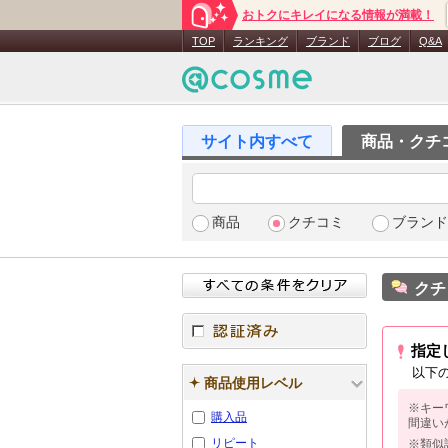
おトクにキレイになる情報が満載！
TOP
ランキング
ブランド
ブログ
Q&A
商品・クチ
商品
クチコミ
ブランド
クチ
指定
認証済み
以下
商品使用レベル
※キー
購入品
間違い
リピート
※類似