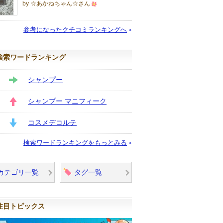
by ☆あかねちゃん☆さん
500
人
参考になったクチコミランキングへ
以
上
検索ワードランキング
の
メ
シャンプー
ン
STAY
バ
シャンプー マニフィーク
ー
UP
に
コスメデコルテ
お
DOWN
検索ワードランキングをもっとみる
気
に
入
カテゴリ一覧
タグ一覧
り
登
録
注目トピックス
さ