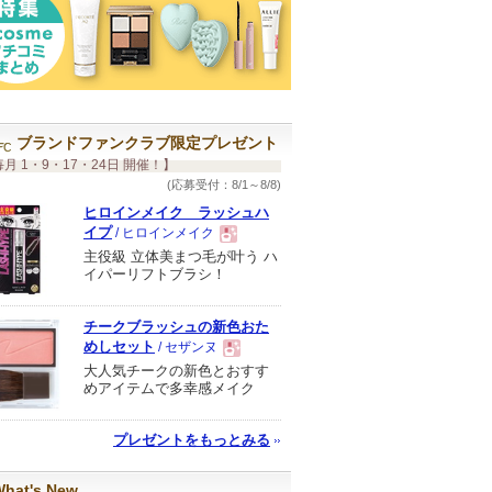
ブランドファンクラブ限定プレゼント
月 1・9・17・24日 開催！】
(応募受付：8/1～8/8)
ヒロインメイク ラッシュハ
イプ
/ ヒロインメイク
主役級 立体美まつ毛が叶う ハ
現
イパーリフトブラシ！
品
チークブラッシュの新色おた
めしセット
/ セザンヌ
大人気チークの新色とおすす
現
めアイテムで多幸感メイク
品
プレゼントをもっとみる
hat's New