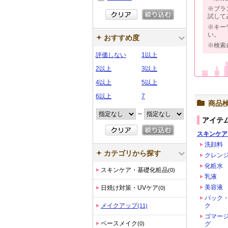
※ブラ
試して
※キー
い。
おすすめ度
※検索
評価しない
1以上
2以上
3以上
4以上
5以上
6以上
7
商品
～
アイテ
スキンケア
洗顔料
カテゴリから探す
クレン
化粧水
スキンケア・基礎化粧品
(0)
乳液
美容液
日焼け対策・UVケア
(0)
パック
メイクアップ
ク
(11)
ゴマー
ベースメイク
(0)
グ