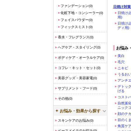
ファンデーション
(0)
日焼け対策
化粧下地・コンシーラー
日焼け止
(0)
用)
フェイスパウダー
(0)
日焼け止
フィックスミスト
(0)
ディ用)
香水・フレグランス
(0)
ヘアケア・スタイリング
(0)
お悩み
美白
ボディケア・オーラルケア
(0)
毛穴
コフレ・キット・セット
(0)
ニキビ
うるお
美容グッズ・美容家電
(0)
アンチ
デトッ
サプリメント・フード
(0)
げる
コスト
その他
(0)
自然派
ニック
お悩み・効果から探す
顔のテ
目のく
スキンケアのお悩み
(0)
角質ケア
ベースメイクのお悩み
(0)