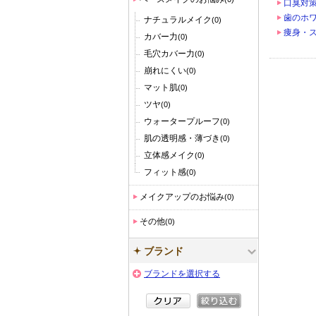
口臭対
歯のホ
ナチュラルメイク
(0)
痩身・
カバー力
(0)
毛穴カバー力
(0)
崩れにくい
(0)
マット肌
(0)
ツヤ
(0)
ウォータープルーフ
(0)
肌の透明感・薄づき
(0)
立体感メイク
(0)
フィット感
(0)
メイクアップのお悩み
(0)
その他
(0)
ブランド
ブランドを選択する