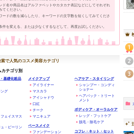
ンド名や商品名はアルファベットやカタカナ表記などにしてそれぞれ
みてください。
ワードの数を減らしたり、キーワードの文字数を短くしてみてくださ
条件を変える、または少なくするなどして、再度お試しください。
1
検索で人気のコスメ美容カテゴリ
2
ムカテゴリ別
・基礎化粧品
メイクアップ
ヘアケア・スタイリング
3
アイライナー
シャンプー・コンディ
ショナー
ジング
マスカラ
ヘアパック・トリート
アイシャドウ
メント
口紅
ボディケア・オーラルケア
チーク
レッグ・フットケア
・フェイスマス
マニキュア
脱毛・除毛ケア
ベースメイク
ジュ・ピーリン
コフレ・キット・セット
ファンデーション