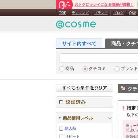
おトクにキレイになる情報が満載！
TOP
ランキング
ブランド
ブログ
Q&A
商品・クチ
商品
クチコミ
ブランド
クチ
指定
認証済み
以下
商品使用レベル
※キー
購入品
間違い
リピート
※類似