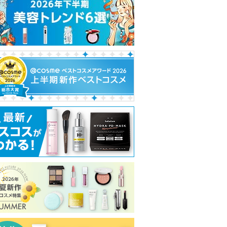
れ
て
い
ま
す