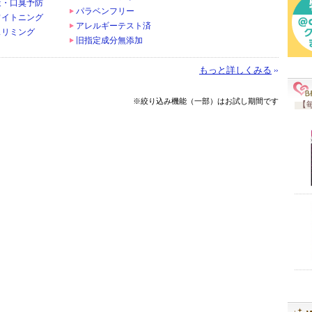
策・口臭予防
パラベンフリー
ワイトニング
アレルギーテスト済
スリミング
旧指定成分無添加
もっと詳しくみる
※絞り込み機能（一部）はお試し期間です
【毎