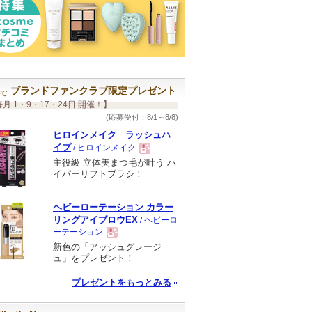
ブランドファンクラブ限定プレゼント
月 1・9・17・24日 開催！】
(応募受付：8/1～8/8)
ヒロインメイク ラッシュハ
イプ
/ ヒロインメイク
主役級 立体美まつ毛が叶う ハ
現
イパーリフトブラシ！
品
ヘビーローテーション カラー
リングアイブロウEX
/ ヘビーロ
ーテーション
新色の「アッシュグレージ
現
ュ」をプレゼント！
プレゼントをもっとみる
品