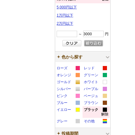
5,000円以下
1万円以下
2万円以下
～
円
色から探す
ローズ
レッド
カ
カ
オレンジ
グリーン
カ
カ
ラ
ラ
ゴールド
ホワイト
カ
カ
ラ
ラ
ー
ー
シルバー
パープル
カ
カ
ラ
ラ
ー
ー
サ
サ
ピンク
ベージュ
カ
カ
ラ
ラ
ー
ー
サ
サ
ブルー
ン
ブラウン
ン
カ
カ
ラ
ラ
ー
ー
サ
サ
イエロー
ン
ブラック
ン
プ
プ
解除
カ
カ
ラ
ラ
ー
ー
サ
サ
ン
ン
プ
プ
ル
ル
グレー
その他
ラ
ラ
ー
ー
サ
サ
ン
ン
プ
プ
ル
ル
カ
カ
ー
ー
サ
サ
ン
ン
プ
プ
ル
ル
投稿期間
ラ
ラ