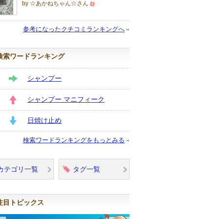
by ☆あかねちゃん☆さん
500
人
参考になったクチコミランキングへ
以
上
検索ワードランキング
の
メ
シャンプー
ン
STAY
バ
シャンプー マニフィーク
ー
UP
に
日焼け止め
お
DOWN
検索ワードランキングをもっとみる
気
に
入
カテゴリ一覧
タグ一覧
り
登
録
注目トピックス
さ