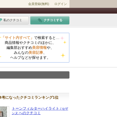
会員登録(無料)
ログイン
私のクチコミ
クチコミする
「サイト内すべて」
で検索すると…
商品情報やクチコミのほかに、
編集部おすすめ
美容情報
や、
みんなの
美容記事
、
ヘルプなどが探せます。
参考になったクチコミランキング1位
トーンフィルターハイライト
/ セザ
へのクチコミ
ンヌ