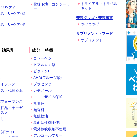
トライアル・トラベル
化粧下地・コンシーラ
・UVケア
キット
ー
め・UVケア(顔
美容グッズ・美容家電
つけまつげ
め・UVケア(ボ
サプリメント・フード
サプリメント
・効果別
成分・特徴
コラーゲン
ヒアルロン酸
ビタミンC
い
AHA(フルーツ酸)
エイジング
プラセンタ
クス・代謝を上
レチノール
コエンザイムQ10
パフォーマンス
無着色
化粧品・オーガ
無香料
コスメ
無鉱物油
カリ
界面活性剤不使用
ま
紫外線吸収剤不使用
(ボディ)
アルコールフリー