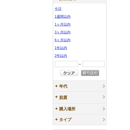
サ
サ
ン
ン
プ
プ
ル
ル
ー
ー
今日
ン
ン
プ
プ
ル
ル
サ
サ
プ
プ
ル
ル
1週間以内
ン
ン
ル
ル
1ヶ月以内
プ
プ
3ヶ月以内
ル
ル
6ヶ月以内
1年以内
2年以内
～
年代
肌質
購入場所
タイプ