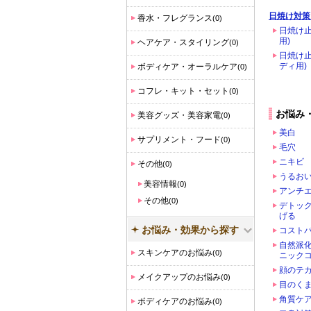
日焼け対策
香水・フレグランス
(0)
日焼け止
用)
ヘアケア・スタイリング
(0)
日焼け止
ディ用)
ボディケア・オーラルケア
(0)
コフレ・キット・セット
(0)
お悩み
美容グッズ・美容家電
(0)
美白
サプリメント・フード
(0)
毛穴
ニキビ
その他
(0)
うるお
美容情報
(0)
アンチ
その他
(0)
デトッ
げる
お悩み・効果から探す
コスト
自然派
スキンケアのお悩み
(0)
ニック
顔のテ
メイクアップのお悩み
(0)
目のく
角質ケア
ボディケアのお悩み
(0)