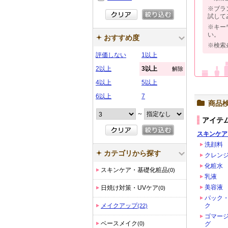
※ブラ
試して
※キー
い。
おすすめ度
※検索
評価しない
1以上
2以上
3以上
解除
4以上
5以上
6以上
7
商品
～
アイテ
スキンケア
洗顔料
カテゴリから探す
クレン
化粧水
スキンケア・基礎化粧品
(0)
乳液
美容液
日焼け対策・UVケア
(0)
パック
メイクアップ
ク
(22)
ゴマー
ベースメイク
(0)
グ