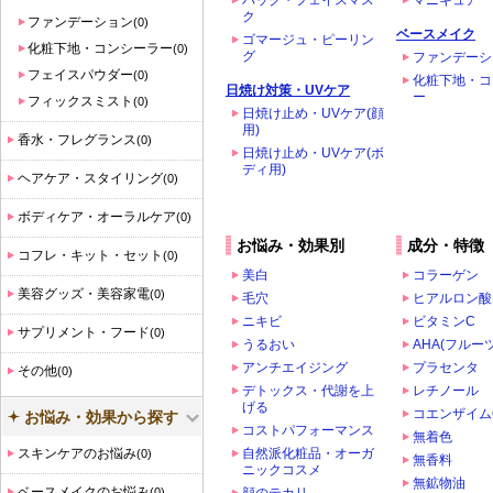
パック・フェイスマス
マニキュア
ク
ファンデーション
(0)
ベースメイク
ゴマージュ・ピーリン
化粧下地・コンシーラー
(0)
グ
ファンデーシ
フェイスパウダー
(0)
化粧下地・コ
日焼け対策・UVケア
ー
フィックスミスト
(0)
日焼け止め・UVケア(顔
用)
香水・フレグランス
(0)
日焼け止め・UVケア(ボ
ディ用)
ヘアケア・スタイリング
(0)
ボディケア・オーラルケア
(0)
お悩み・効果別
成分・特徴
コフレ・キット・セット
(0)
美白
コラーゲン
美容グッズ・美容家電
(0)
毛穴
ヒアルロン酸
ニキビ
ビタミンC
サプリメント・フード
(0)
うるおい
AHA(フルー
アンチエイジング
プラセンタ
その他
(0)
デトックス・代謝を上
レチノール
げる
コエンザイム
お悩み・効果から探す
コストパフォーマンス
無着色
スキンケアのお悩み
自然派化粧品・オーガ
(0)
無香料
ニックコスメ
無鉱物油
ベースメイクのお悩み
(0)