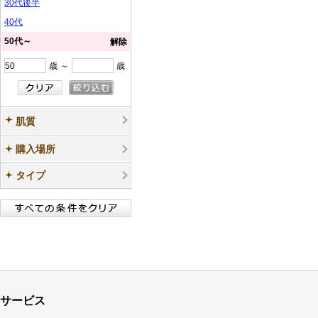
30代後半
40代
50代～
解除
歳
～
歳
肌質
購入場所
タイプ
サービス