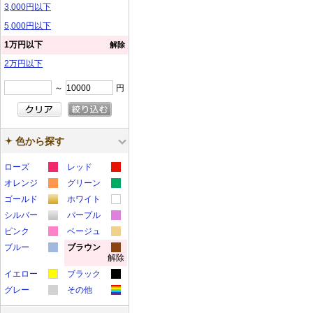
3,000円以下
5,000円以下
1万円以下
解除
2万円以下
～
円
色から探す
ローズ
レッド
カ
カ
オレンジ
グリーン
カ
カ
ラ
ラ
ゴールド
ホワイト
カ
カ
ラ
ラ
ー
ー
シルバー
パープル
カ
カ
ラ
ラ
ー
ー
サ
サ
ピンク
ベージュ
カ
カ
ラ
ラ
ー
ー
サ
サ
ブルー
ン
ブラウン
ン
解除
カ
カ
ラ
ラ
ー
ー
サ
サ
ン
ン
プ
プ
イエロー
ブラック
ラ
ラ
ー
ー
サ
サ
ン
ン
プ
プ
ル
ル
カ
カ
グレー
その他
ー
ー
サ
サ
ン
ン
プ
プ
ル
ル
カ
カ
ラ
ラ
サ
サ
ン
ン
プ
プ