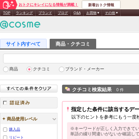
おトクにキレイになる情報が満載！
新着おトク情報
TOP
ランキング
ブランド
ブログ
Q&A
お買物
その他
商品・クチコミ
商品
クチコミ
ブランド・メーカー
クチコミ検索結果
0 件
指定した条件に該当するデ
認証済み
以下のヒントを参考にもう一度
商品使用レベル
※キーワードが正しく入力できて
購入品
単語の綴り間違いがないか確認し
リピート