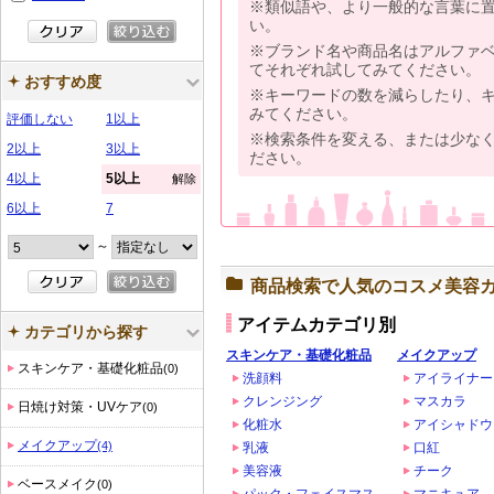
※類似語や、より一般的な言葉に
い。
※ブランド名や商品名はアルファ
てそれぞれ試してみてください。
おすすめ度
※キーワードの数を減らしたり、
みてください。
評価しない
1以上
※検索条件を変える、または少な
2以上
3以上
ださい。
4以上
5以上
解除
6以上
7
～
商品検索で人気のコスメ美容
アイテムカテゴリ別
カテゴリから探す
スキンケア・基礎化粧品
メイクアップ
スキンケア・基礎化粧品
(0)
洗顔料
アイライナー
クレンジング
マスカラ
日焼け対策・UVケア
(0)
化粧水
アイシャドウ
メイクアップ
(4)
乳液
口紅
美容液
チーク
ベースメイク
(0)