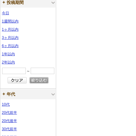
ル
ル
投稿期間
ラ
ラ
ー
ー
ン
ン
プ
プ
ル
ル
ー
ー
サ
サ
今日
プ
プ
ル
ル
サ
サ
ン
ン
ル
ル
1週間以内
ン
ン
プ
プ
1ヶ月以内
プ
プ
ル
ル
3ヶ月以内
ル
ル
6ヶ月以内
1年以内
2年以内
～
年代
10代
20代前半
20代後半
30代前半