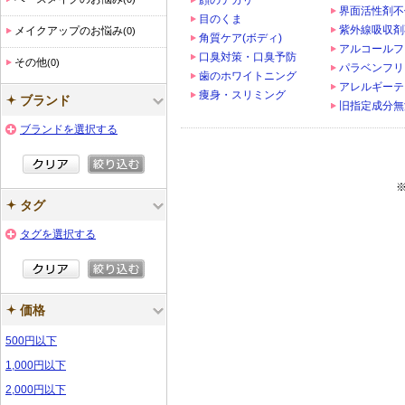
顔のテカリ
界面活性剤不
目のくま
紫外線吸収剤
メイクアップのお悩み
(0)
角質ケア(ボディ)
アルコールフ
口臭対策・口臭予防
その他
(0)
パラベンフリ
歯のホワイトニング
アレルギーテ
痩身・スリミング
ブランド
旧指定成分無
ブランドを選択する
タグ
タグを選択する
価格
500円以下
1,000円以下
2,000円以下