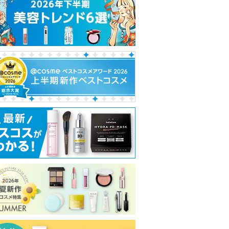
れ
て
い
ま
す