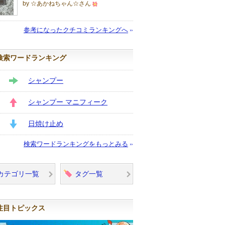
by ☆あかねちゃん☆さん
500
人
参考になったクチコミランキングへ
以
上
検索ワードランキング
の
メ
シャンプー
ン
STAY
バ
シャンプー マニフィーク
ー
UP
に
日焼け止め
お
DOWN
検索ワードランキングをもっとみる
気
に
入
カテゴリ一覧
タグ一覧
り
登
録
注目トピックス
さ