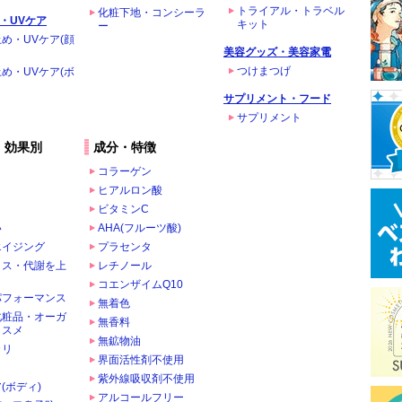
トライアル・トラベル
化粧下地・コンシーラ
・UVケア
キット
ー
め・UVケア(顔
美容グッズ・美容家電
つけまつげ
め・UVケア(ボ
サプリメント・フード
サプリメント
・効果別
成分・特徴
コラーゲン
ヒアルロン酸
ビタミンC
い
AHA(フルーツ酸)
エイジング
プラセンタ
クス・代謝を上
レチノール
コエンザイムQ10
パフォーマンス
無着色
化粧品・オーガ
無香料
コスメ
無鉱物油
カリ
界面活性剤不使用
ま
紫外線吸収剤不使用
(ボディ)
アルコールフリー