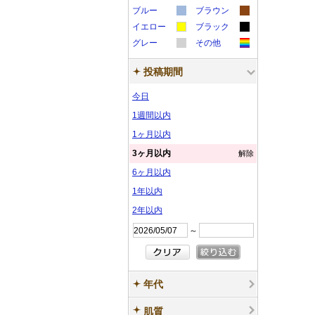
カ
カ
ラ
ラ
ー
ー
サ
サ
ブルー
ン
ブラウン
ン
カ
カ
ラ
ラ
ー
ー
サ
サ
イエロー
ン
ブラック
ン
プ
プ
カ
カ
ラ
ラ
ー
ー
サ
サ
グレー
ン
その他
ン
プ
プ
ル
ル
カ
カ
ラ
ラ
ー
ー
サ
サ
ン
ン
プ
プ
ル
ル
投稿期間
ラ
ラ
ー
ー
サ
サ
ン
ン
プ
プ
ル
ル
ー
ー
サ
サ
ン
ン
プ
プ
ル
ル
今日
サ
サ
ン
ン
プ
プ
ル
ル
1週間以内
ン
ン
プ
プ
ル
ル
1ヶ月以内
プ
プ
ル
ル
3ヶ月以内
解除
ル
ル
6ヶ月以内
1年以内
2年以内
～
年代
肌質