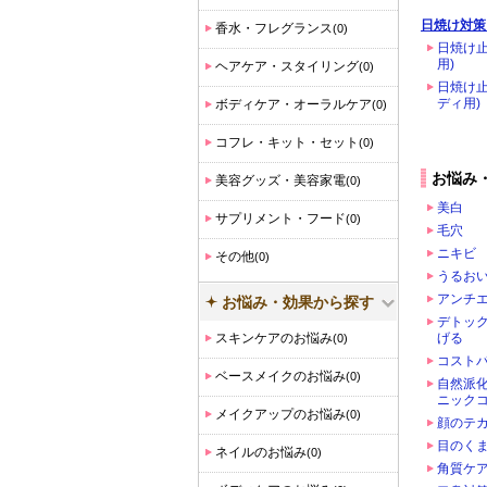
日焼け対策
香水・フレグランス
(0)
日焼け止
用)
ヘアケア・スタイリング
(0)
日焼け止
ディ用)
ボディケア・オーラルケア
(0)
コフレ・キット・セット
(0)
お悩み
美容グッズ・美容家電
(0)
美白
サプリメント・フード
(0)
毛穴
ニキビ
その他
(0)
うるお
アンチ
お悩み・効果から探す
デトッ
スキンケアのお悩み
げる
(0)
コスト
ベースメイクのお悩み
(0)
自然派
ニック
メイクアップのお悩み
(0)
顔のテ
目のく
ネイルのお悩み
(0)
角質ケア