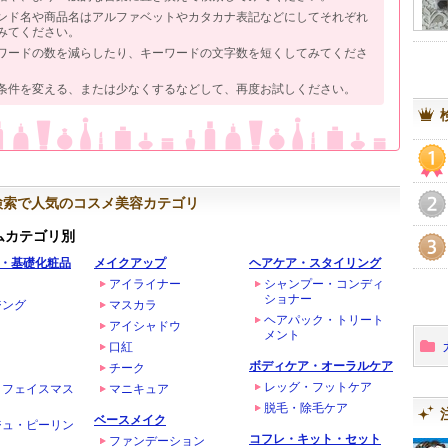
ンド名や商品名はアルファベットやカタカナ表記などにしてそれぞれ
みてください。
ワードの数を減らしたり、キーワードの文字数を短くしてみてくださ
条件を変える、または少なくするなどして、再度お試しください。
1
検索で人気のコスメ美容カテゴリ
2
ムカテゴリ別
・基礎化粧品
メイクアップ
ヘアケア・スタイリング
3
アイライナー
シャンプー・コンディ
ショナー
ジング
マスカラ
ヘアパック・トリート
アイシャドウ
メント
口紅
ボディケア・オーラルケア
チーク
レッグ・フットケア
・フェイスマス
マニキュア
脱毛・除毛ケア
ベースメイク
ジュ・ピーリン
コフレ・キット・セット
ファンデーション