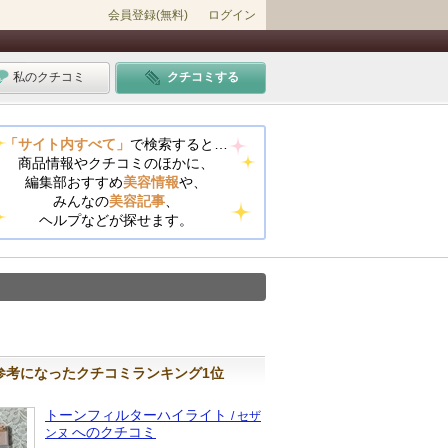
会員登録(無料)
ログイン
私のクチコミ
クチコミする
「サイト内すべて」
で検索すると…
商品情報やクチコミのほかに、
編集部おすすめ
美容情報
や、
みんなの
美容記事
、
ヘルプなどが探せます。
参考になったクチコミランキング1位
トーンフィルターハイライト
/ セザ
へのクチコミ
ンヌ