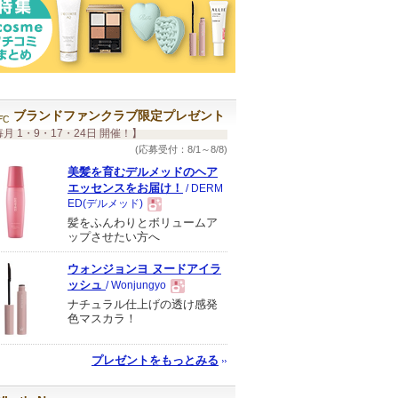
ブランドファンクラブ限定プレゼント
月 1・9・17・24日 開催！】
(応募受付：8/1～8/8)
美髪を育むデルメッドのヘア
エッセンスをお届け！
/ DERM
ED(デルメッド)
髪をふんわりとボリュームア
現
ップさせたい方へ
ウォンジョンヨ ヌードアイラ
品
ッシュ
/ Wonjungyo
ナチュラル仕上げの透け感発
現
色マスカラ！
品
プレゼントをもっとみる