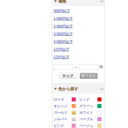
価格
500円以下
1,000円以下
2,000円以下
3,000円以下
5,000円以下
1万円以下
2万円以下
～
円
色から探す
ローズ
レッド
カ
カ
オレンジ
グリーン
カ
カ
ラ
ラ
ゴールド
ホワイト
カ
カ
ラ
ラ
ー
ー
シルバー
パープル
カ
カ
ラ
ラ
ー
ー
サ
サ
ピンク
ベージュ