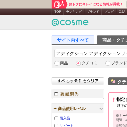
おトクにキレイになる情報が満載！
TOP
ランキング
ブランド
ブログ
Q&A
商品・クチ
商品
クチコミ
ブランド
クチ
指定
認証済み
以下
商品使用レベル
※キー
購入品
間違い
リピート
※類似