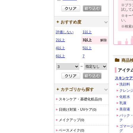
※ブラ
試して
※キー
い。
おすすめ度
※検索
評価しない
1以上
2以上
3以上
解除
4以上
5以上
6以上
7
商品
～
アイテ
スキンケア
洗顔料
カテゴリから探す
クレン
化粧水
スキンケア・基礎化粧品
(0)
乳液
美容液
日焼け対策・UVケア
(0)
パック
メイクアップ
ク
(0)
ゴマー
ベースメイク
(0)
グ